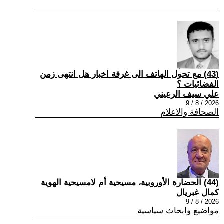
(43) مع تحول الهاتف الى غرفة اخبار هل انتهى زمن
الفضائيات ؟
علي سيف الرعيني
2026 / 8 / 9
الصحافة والاعلام
(44) الحضارة الأوروبية، مسيحية أم لامسيحية الهوية
كمال غبريال
2026 / 8 / 9
مواضيع وابحاث سياسية