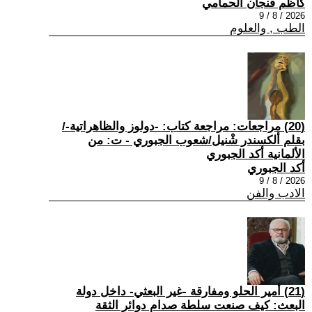
كاظم فنجان الحمامي
2026 / 8 / 9
الطب , والعلوم
(20) مراجعات: مراجعة كتاب: -دولوز والظاهراتية-/
بقلم ألكسندر شْنيل/شعوب الجبوري - ت: من
الألمانية أكد الجبوري
أكد الجبوري
2026 / 8 / 9
الادب والفن
(21) أمير الحلو ومفارقة -غير البعثي- داخل دولة
البعث: كيف صنعت سلطة صدام دوائر الثقة