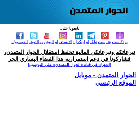
تابعونا على:
بودكاست
بنترست
تيلكرام
لينكدإن
الانستغرام
اليوتيوب
التويتر
الفيسبوك
تبرعاتكم وتبرعاتكن المالية تحفظ استقلال الحوار المتمدن،
فشاركونا في دعم استمرارية هذا الفضاء اليساري الحر
[اشترك في قناة ‫«الحوار المتمدن» على اليوتيوب]
الحوار المتمدن - موبايل
الموقع الرئيسي