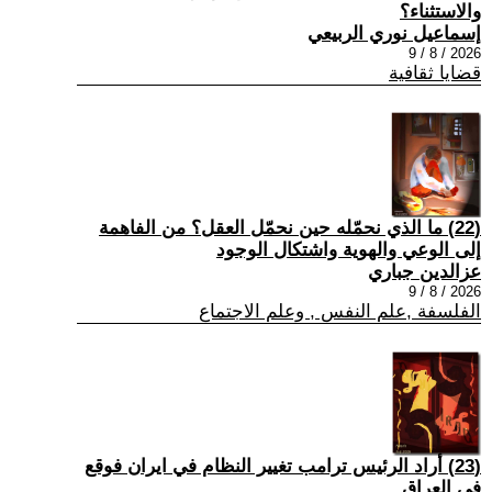
والاستثناء؟
إسماعيل نوري الربيعي
2026 / 8 / 9
قضايا ثقافية
(22) ما الذي نحمّله حين نحمّل العقل؟ من الفاهمة
إلى الوعي والهوية واشتكال الوجود
عزالدين جباري
2026 / 8 / 9
الفلسفة ,علم النفس , وعلم الاجتماع
(23) أراد الرئيس ترامب تغيير النظام في ايران فوقع
في العراق