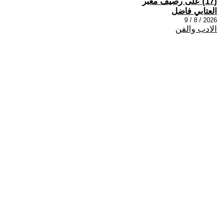
(17) على رصيف مغبر
العتابي فاضل
2026 / 8 / 9
الادب والفن