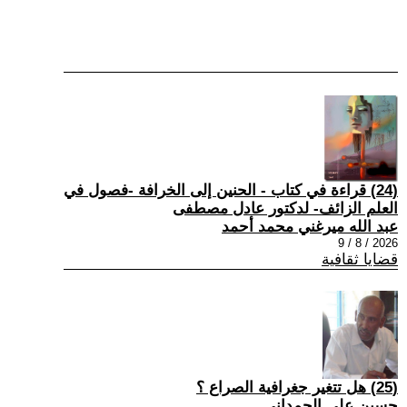
(24) قراءة في كتاب - الحنين إلى الخرافة -فصول في
العلم الزائف- لدكتور عادل مصطفى
عبد الله ميرغني محمد أحمد
2026 / 8 / 9
قضايا ثقافية
(25) هل تتغير جغرافية الصراع ؟
حسين علي الحمداني