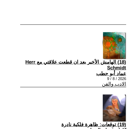
(18) الهامش الأخير بعد ان قطعت علاقتي مع Herr
Schmidt
عماد أبو حطب
2026 / 8 / 9
الادب والفن
(19) توقعات: ظاهرة فلكية نادرة