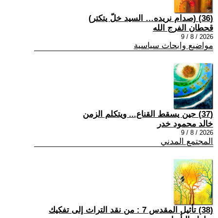
(36) (صدام نريده… السيد خلّ يتكتر)
قحطان الفرج الله
2026 / 8 / 9
مواضيع وابحاث سياسية
(37) حين يسقط القناع... ويتكلم الزمن
خالد محمود خدر
2026 / 8 / 9
المجتمع المدني
(38) تأثيل المقدس 7 : من نقد التراث إلى تفكيك