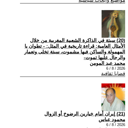
مواضيع وابحاث سياسية
(20) سبتة في الذاكرة الشعبية المغربية من خلال
الأمثال العامية: قراءة تاريخية في المثل: - تطوان يا
المهمولة والساكن فيها مشموت، سبتة تخلى وتعمار
والرجال عليها تموت-
محمد عبد المومن
2026 / 8 / 6
قضايا ثقافية
(21) إيران أمام خيارين الرضوخ أو الزوال
محمود عباس
2026 / 8 / 6