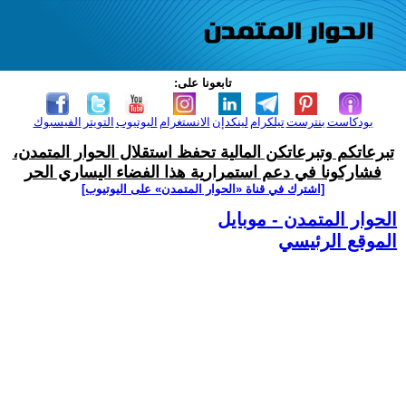
تابعونا على:
بودكاست
بنترست
تيلكرام
لينكدإن
الانستغرام
اليوتيوب
التويتر
الفيسبوك
تبرعاتكم وتبرعاتكن المالية تحفظ استقلال الحوار المتمدن،
فشاركونا في دعم استمرارية هذا الفضاء اليساري الحر
[اشترك في قناة ‫«الحوار المتمدن» على اليوتيوب]
الحوار المتمدن - موبايل
الموقع الرئيسي