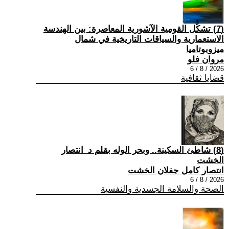
(7) تشكُّل القومية الآشورية المعاصرة: بين الهندسة
الاستعمارية والسياقات التاريخية في شمال
ميزوبوتاميا
مروان فلو
2026 / 8 / 6
قضايا ثقافية
(8) شاطئ السكينة.. وبحر الوله بقلم د_انتصار
الخشت
انتصار كامل جفلان الخشت
2026 / 8 / 6
الصحة والسلامة الجسدية والنفسية