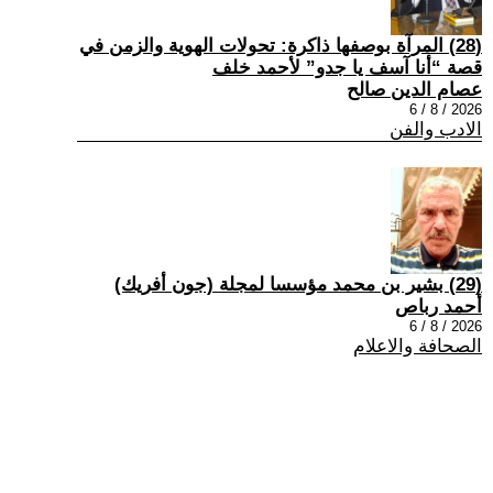
(28) المرآة بوصفها ذاكرة: تحولات الهوية والزمن في
قصة “أنا آسف يا جدو” لأحمد خلف
عصام الدين صالح
2026 / 8 / 6
الادب والفن
(29) بشير بن محمد مؤسسا لمجلة (جون أفريك)
أحمد رباص
2026 / 8 / 6
الصحافة والاعلام