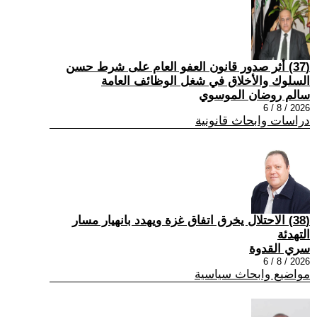
(37) أثر صدور قانون العفو العام على شرط حسن
السلوك والأخلاق في شغل الوظائف العامة
سالم روضان الموسوي
2026 / 8 / 6
دراسات وابحاث قانونية
(38) الاحتلال يخرق اتفاق غزة ويهدد بانهيار مسار
التهدئة
سري القدوة
2026 / 8 / 6
مواضيع وابحاث سياسية