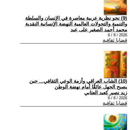
(9) نحو نظرية عربية معاصرة في الإنسان والسلطة
والتنمية والتحولات العالمية النهضة الإنسانية النقدية
محمد أحمد الصغير على عيد
2026 / 8 / 6
قضايا ثقافية
(10) الشاب العراقي وأزمة الوعي الثقافي... حين
يصبح الجهل عائقًا أمام نهضة الوطن
زيد نصير كعيد العتابي
2026 / 8 / 6
قضايا ثقافية