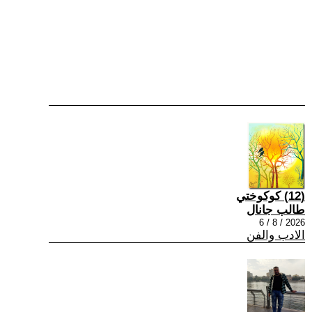
(12) كوكوختي
طالب جانال
2026 / 8 / 6
الادب والفن