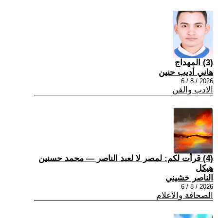
(3) المهداج
هاني أديب حنين
2026 / 8 / 6
الادب والفن
(4) قرأت لكم: لمصر لا لعبد الناصر — محمد حسنين
هيكل
الناصر خشيني
2026 / 8 / 6
الصحافة والاعلام