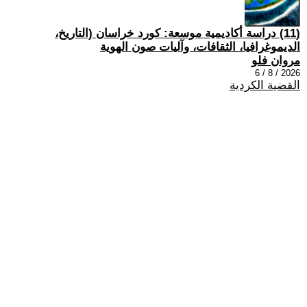
(11) دراسة أكاديمية موسعة: كورد خراسان (التاريخ،
الديموغرافيا، الثقافات، وآليات صون الهوية
مروان فلو
2026 / 8 / 6
القضية الكردية