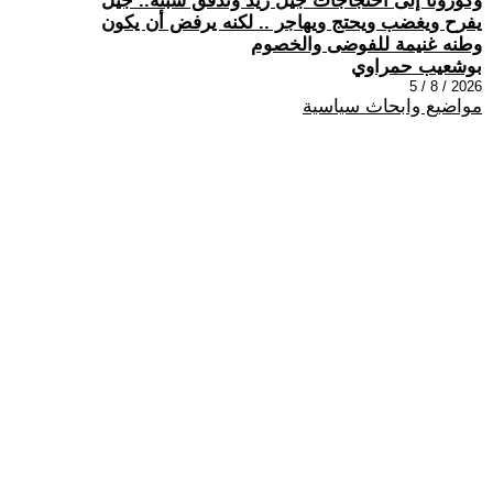
وكورونا إلى احتجاجات جيل زيد وتدفق سبتة.. جيل
يفرح ويغضب ويحتج ويهاجر .. لكنه يرفض أن يكون
وطنه غنيمة للفوضى والخصوم
بوشعيب حمراوي
2026 / 8 / 5
مواضيع وابحاث سياسية