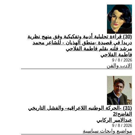
(30) قراءة تحليلية أدبية وتفكيكية وفق منهج نظرية
دريدا في قصيدة -منطق الهذيان - للشاعر محمد
مرشد فلنه بقلم فاطمة الفلاحي
فاطمة الفلاحي
2026 / 8 / 9
الادب والفن
(31) -الحركة الوطنيه اللاعراقيه- والفشل التاريخي
الفاضح/2
عبدالامير الركابي
2026 / 8 / 9
مواضيع وابحاث سياسية