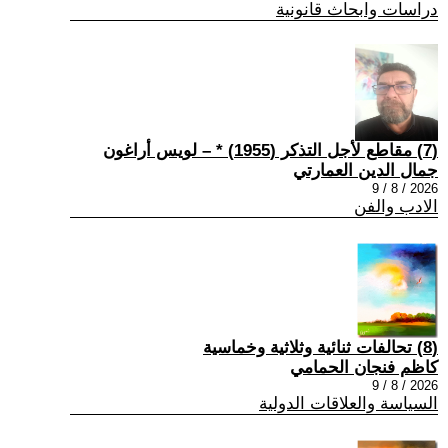
دراسات وابحاث قانونية
(7) مقاطع لأجل التذكر (1955) * – لويس أراغون
جمال الدين العمارتي
2026 / 8 / 9
الادب والفن
(8) تحالفات ثنائية وثلاثية وخماسية
كاظم فنجان الحمامي
2026 / 8 / 9
السياسة والعلاقات الدولية