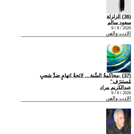
(36) الزلزلة
سعود سالم
2026 / 8 / 9
الادب والفن
(37) -محاكمةُ السَّنة… لائحةُ اتهامٍ ضدَّ شعبٍ
مُستنزَف”
عبدالكريم مراد
2026 / 8 / 9
الادب والفن