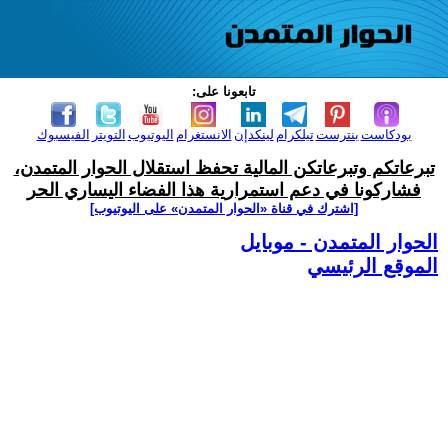
تابعونا على:
بودكاست
بنترست
تيلكرام
لينكدإن
الانستغرام
اليوتيوب
التويتر
الفيسبوك
تبرعاتكم وتبرعاتكن المالية تحفظ استقلال الحوار المتمدن،
فشاركونا في دعم استمرارية هذا الفضاء اليساري الحر
[اشترك في قناة ‫«الحوار المتمدن» على اليوتيوب]
الحوار المتمدن - موبايل
الموقع الرئيسي