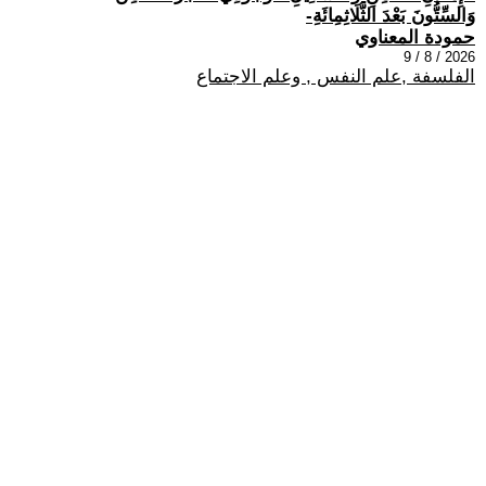
وَالسِّتُّونَ بَعْدَ الثَّلَاثِمِائَةِ-
حمودة المعناوي
2026 / 8 / 9
الفلسفة ,علم النفس , وعلم الاجتماع