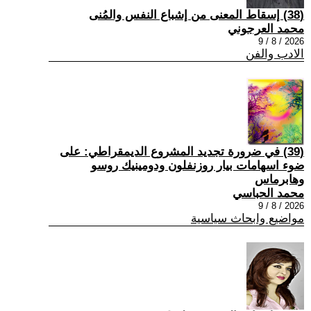
(38) إسقاط المعنى من إشباع النفس والمُنى
محمد العرجوني
2026 / 8 / 9
الادب والفن
(39) في ضرورة تجديد المشروع الديمقراطي: على
ضوء اسهامات بيار روزنفلون ودومينيك روسو
وهابرماس
محمد الحباسي
2026 / 8 / 9
مواضيع وابحاث سياسية