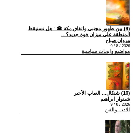
(9) بين ظهور مجتبى واتفاق مكة 🕋 : هل تستيقظ
المنطقة على ميزان قوة جديد؟…
مروان صباح
2026 / 8 / 9
مواضيع وابحاث سياسية
(10) شنكال... الغياب الأخير
شينوار ابراهيم
2026 / 8 / 9
الادب والفن