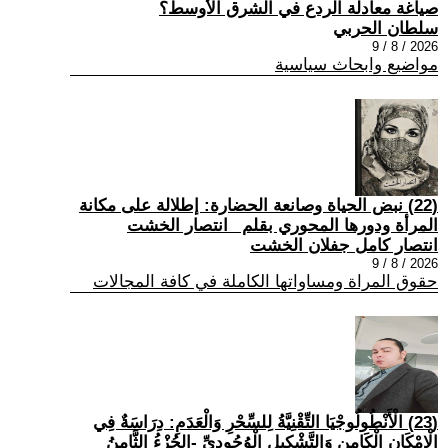
صياغة معادلة الردع في الشرق الأوسط؟
سلطان الحربي
2026 / 8 / 9
مواضيع وابحاث سياسية
(22) نبض الحياة وصانعة الحضارة: إطلالة على مكانة
المرأة ودورها المحوري بقلم _انتصار الخشت
انتصار كامل جفلان الخشت
2026 / 8 / 9
حقوق المراة ومساواتها الكاملة في كافة المجالات
(23) الْأَنْطُولُوجْيَا التِّقْنِيَّةُ لِلسِّحْرِ وَالْعَدَمِ: دِرَاسَةٌ فِي
الْإِمْكَانِ الْكَامِنِ وَالتَّشْكِيلِ الْوُجُودِيِّ -الجُزْءُ الثَّامِنُ