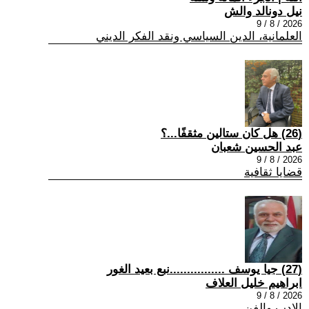
نيل دونالد والش
2026 / 8 / 9
العلمانية، الدين السياسي ونقد الفكر الديني
(26) هل كان ستالين مثقفًا...؟
عبد الحسين شعبان
2026 / 8 / 9
قضايا ثقافية
(27) جيا يوسف ................نبع بعيد الغور
ابراهيم خليل العلاف
2026 / 8 / 9
الادب والفن