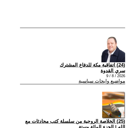
(24) اتفاقية مكة للدفاع المشترك
سري القدوة
2026 / 8 / 9
مواضيع وابحاث سياسية
(25) الخلاصة الروحية من سلسلة كتب محادثات مع
الله | الجزء المائة وستة