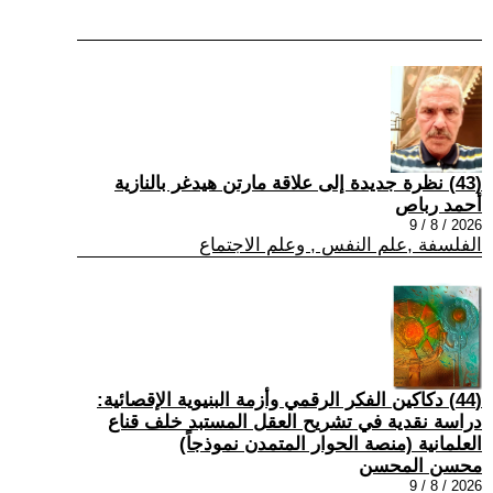
(43) نظرة جديدة إلى علاقة مارتن هيدغر بالنازية
أحمد رباص
2026 / 8 / 9
الفلسفة ,علم النفس , وعلم الاجتماع
(44) دكاكين الفكر الرقمي وأزمة البنيوية الإقصائية:
دراسة نقدية في تشريح العقل المستبد خلف قناع
العلمانية (منصة الحوار المتمدن نموذجاً)
محسن المحسن
2026 / 8 / 9