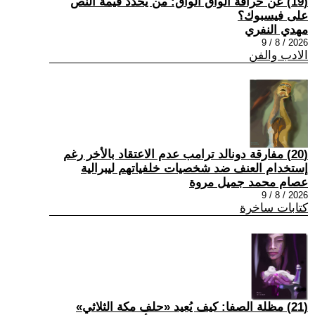
(19) عن خرافة الواق الواق: من يحدد قيمة النص
على فيسبوك؟
مهدي النفري
2026 / 8 / 9
الادب والفن
(20) مفارقة دونالد ترامب عدم الاعتقاد بالأخر رغم
إستخدام العنف ضد شخصيات خلفياتهم ليبرالية
عصام محمد جميل مروة
2026 / 8 / 9
كتابات ساخرة
(21) مظلة الصفا: كيف يُعيد «حلف مكة الثلاثي»