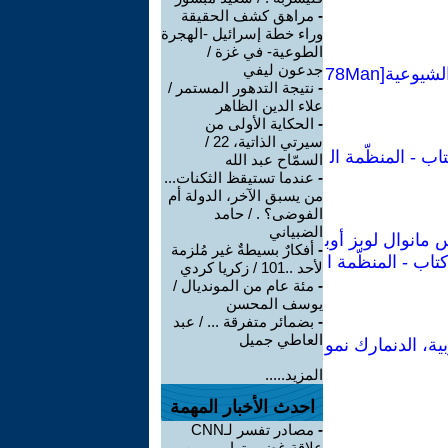
-
مراهق كشف الحقيقة
وراء خطة إسرائيل -الهجرة
الطوعية- في غزة /
جدعون ليفي
كراسات شيوعية :تقرير عن الأزمة الاقتصادية العالمية والمهام الجديدة للأممية الشيوعية[78Man
-
نتيجة التدهور المستمر /
علاء الدين الظاهر
-
الحكاية الأولى من
سيرتي الذاتية، 22 /
اب - المنظّمة ال
السمّاح عبد الله
-
عندما تستيقظ الثكنات...
من يسبق الآخر، الدولة أم
الفوضى؟ . / حامد
الضبياني
 مانوال لوبز أوب
-
أفكارٌ بسيطةٌ غير مُلزمة
تاب - المنظّمة ا
لأحد ..101 / زكريا كردي
-
مئة عام من المونديال /
يوسف المحسن
-
بضمائر متفرقة ... / عبد
العاطي جميل
ية، الدنمارك نمو
المزيد.....
احدث الأخبار المهمة
-
مصادر تفسر لـCNN
علاقة غضب ترامب من