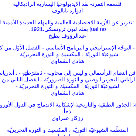
فلسفة التمرد- نقد الايديولوجيا اليسارية الراديكالية
ادوارد باتالوف
ual no] بقلم ليون تروتسكي.1921.
عبدالرؤوف بطيخ
ة - التوجّه الإستراتيجي و البرنامج الأساسي - الفصل الأوّل من كت
شيوعيّة الثوريّة ، المكسيك و الثورة التحريريّة -
شادي الشماوي
 النظام الرأسمالي و ليس إلى محاولة - دَمَقرَطَتِهِ - : أندرياس
زاباتي للتحرير الوطني و الثورة الضروريّة - الفصل الثاني من ك
لشيوعيّة الثوريّة ، المكسيك و الثورة التحريريّة -
شادي الشماوي
الجذور الطبقية والتاريخية لإشكالية الاندماج في الدول الأوروب
ذجاً
رزكار عقراوي
المنظّمة الشيوعيّة الثوريّة ، المكسيك و الثورة التحريريّة