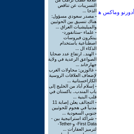
التسريبات عن تناقص
الذخا ...
تنوير كخداع جماعي[Manual no74] :تيودور أدورنو وماكس ه
-
مصدر سعودي مسؤول:
هناك تنسيق بين الحوثيين
والميليشيات العراق ...
-
علماء -ستانفورد-
يبتكرون فيروسات
اصطناعية باستخدام
الذكاء ال ...
-
الهند.. ارتفاع عدد ضحايا
الصواعق الرعدية في ولاية
جهارخاند ...
-
غالوزين: محاولات الغرب
لإضعاف العلاقات الروسية
الكازاخستانية ...
-
إسلام آباد من الخليج إلى
باب المندب.. باكستان في
قلب البنية ...
-
التحالف يعلن إصابة 11
مدنياً في هجوم للحوثيين
جنوبي السعودية ...
-
شراكة استراتيجية بين -
First Data- و-Tether-
لترميز العقارات ...