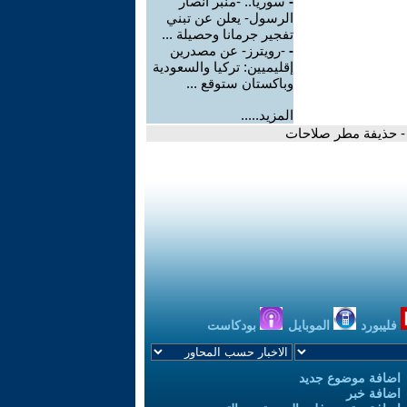
-
سوريا.. -منبر أنصار
الرسول- يعلن عن تبني
تفجير جرمانا وحصيلة ...
-
-رويترز- عن مصدرين
إقليميين: تركيا والسعودية
وباكستان ستوقع ...
المزيد.....
 - حذيفة مطر صلاحات
فليبورد
الموبايل
بودكاست
اضافة موضوع جديد
اضافة خبر