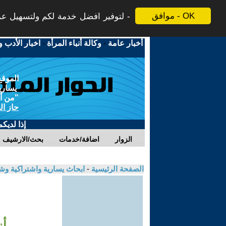
موافق - OK
لتوفير افضل خدمة لكم ولتسهيل عملي
أخبار عامة
-
وكالة أنباء المرأة
-
اخبار الأدب و
الموقع
يسارية
"من أج
حاز ال
إذا لديك
الزوار
اضافة/خدمات
بحث/الارشيف
الصفحة الرئيسية
-
ابحاث يسارية واشتراكية و
أز