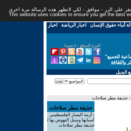
ر على الزر - موافق - لكي لاتظهر هذه الرسالة مرة اخرى -
This website uses cookies to ensure you get the best 
لة أنباء حقوق الإنسان
-
اخبار الرياضة
-
اخبار
التبرع للموقع - ادعمونا
اعية للجميع
"
ر والثقافة
 البديل
 - حذيفة مطر صلاحات
حذيفة مطر صلاحات
-
أزمة اليسار الفلسطيني
أسبابها وسبل النهوض بها /
حذيفة مطر صلاحات
ا