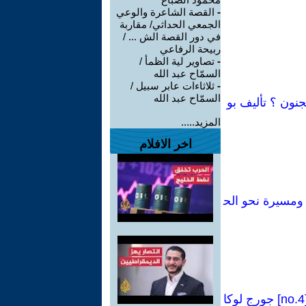
-
القصة الشاعرة والوعي
الجمعي الحداثي/ مقاربة
في دور القصة الش ... /
ربيحة الرفاعي
-
تصاوير لية الظمأ /
السمّاح عبد الله
-
ثلاثاءات عابر سبيل /
السمّاح عبد الله
جنون ؟ تأليف بو
المزيد.....
اخر الافلام
فاضة عمالية، ومسيرة نحو الح
كراسات شيوعية[84 Manual no]:فصل من كتاب(وجهة نظر البروليتاريا-1923)[no.4] جورج لوكا