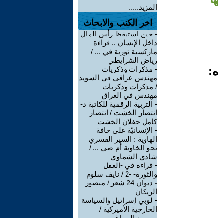
المزيد.....
اخر الكتب والابحاث
-
حين استيقظ رأس المال
داخل الإنسان .. قراءة
ماركسية ثورية في ... /
رياض الشرايطي
ه:
-
مذكرات وذكريات
مهندس عراقي في السويد
/ مذكرات وذكريات
مهندس في العراق
-
التربية الرقمية للكاتبة د-
انتصار الخشت / انتصار
كامل جفلان الخشت
-
الإنسانيّة على حافة
الهاوية : السير القسري
نحو الخاوية أم صي ... /
شادي الشماوي
-
قراءة في -العقل
والثورة- -2 / نايف سلوم
-
ديوان 24 شعر / منصور
الريكان
-
لوبي إسرائيل والسياسة
الخارجية الأميركية /
محمود الصباغ