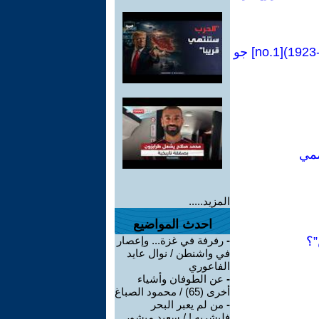
كراسات شيوعية [81Manual no]:فصل من كتاب(التشيؤ ووعي الطبقة العاملة-1923)[no.1] جو
ممي
المزيد.....
احدث المواضيع
”؟
-
رفرفة في غزة... وإعصار
في واشنطن / نوال عايد
الفاعوري
-
عن الطوفان وأشياء
أخرى (65) / محمود الصباغ
-
من لم يعبر البحر
فليشربه ! / سعيد مبشور