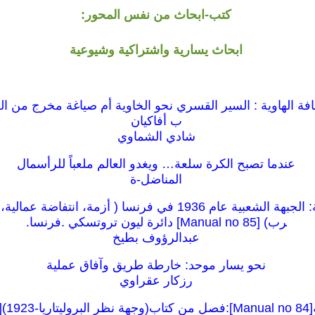
كتب-ابحاث من نفس المحور:
ابحاث يسارية واشتراكية وشيوعية
حافة الهاوية : السير القسري نحو الخاوية أم صياغة مخرج من ال
ب أفاكيان
شادي الشماوي
عندما تصبح الكرة سلعة… ويغدو العالم ملعباً للرأسمال
المناضل-ة
كراسات شيوعية: الجبهة الشعبية عام 1936 في فرنسا ( أزمة، انت
رب) [85 Manual no] دائرة ليون تروتسكي .فرنسا.
عبدالرؤوف بطيخ
نحو يسار موحد: خارطة طريق وآفاق عملية
رزكار عقراوي