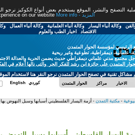
ة التصفح والنشر، الموقع يستخدم بعض أنواع الكوكيز نرجو النق
More info - المزيد
experience on our website
الفن
-
وكالة أنباء اليسار
-
وكالة أنباء العلمانية
-
وكالة أنباء العمال
-
وكا
الاقتصاد
-
اخبار الطب والعلوم
 الرئيسي لمؤسسة الحوار المتمدن
، علمانية، ديمقراطية، تطوعية وغير ربحية
ل مجتمع مدني علماني ديمقراطي حديث يضمن الحرية والعدالة الاجتم
حوار المتمدن على جائزة ابن رشد للفكر الحر والتى نالها أعلام في الفك
م مشاكل تقنية في تصفح الحوار المتمدن نرجو النقر هنا لاستخدام الموقع
كوردي
English
الاخبار
مراكز
الحوار المتمدن
شيوعية
-
مكتبة التمدن
- أزمة اليسار الفلسطيني أسبابها وسبل النهوض بها
مة اليسار الفلسطيني أسبابها وسبل النهوض به