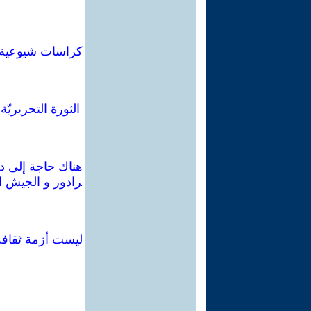
الثورة التحريريّ
هناك حاجة إلى دفن
رادور و الجيش ال
ليست أزمة ثقافة: 