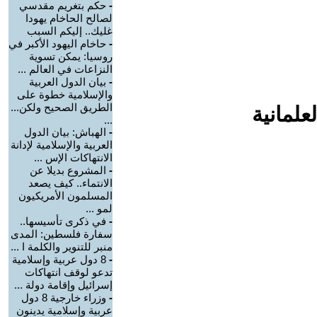
-
حكم بتغريم مقدسي
لصالح الحاخام يهودا
غليك.. إليكم السبب
-
حاخام اليهود الأكبر في
روسيا: يمكن تسوية
النزاعات في العالم ...
-
بيان الدول العربية
والإسلامية خطوة على
الطريق الصحيح ولكن...
علمانية
...
-
الهباش: بيان الدول
العربية والإسلامية لإدانة
الانتهاكات الإس ...
-
المشروع بديلا عن
الانتماء.. كيف يصعد
المسلمون الأمريكيون
لمو ...
-
في ذكرى تأسيسها..
سفارة فلسطين: المدى
منبر للتنوير والكلمة ا ...
-
8 دول عربية وإسلامية
تدعو لوقف انتهاكات
إسرائيل وإقامة دولة ...
-
وزراء خارجية 8 دول
عربية وإسلامية يدينون