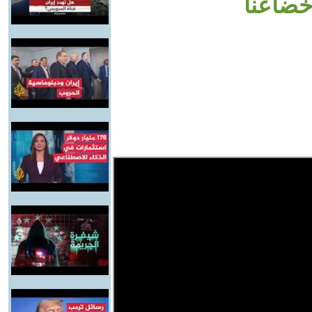
خضاعنا