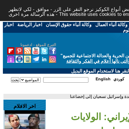
 أنواع الكوكيز نرجو النقر على الزر - موافق - لكي لاتظهر
This website uses cookies to ensure you ge
وكالة أنباء العمال
-
وكالة أنباء حقوق الإنسان
-
اخبار الرياضة
-
اخبار
لوم
التبرع للموقع - ادعمونا
حرية والعدالة الاجتماعية للجميع
"
تى نالها أعلام في الفكر والثقافة
قر هنا لاستخدام الموقع البديل
كوردي
English
حدة وإسرائيل تسعيان إلى إخضاعنا
اخر الافلام
يراني: الولايات