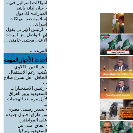
انتهاكات إسرائيل في ...
-
-بيان إدانة بأشد
العبارات- لـ8 دول
إسلامية ضد انتهاكات
إسرائ ...
-
الرئيس الإيراني يقول
إن التواصل مع المرشد
الأعلى مجتبى خامنئ ...
المزيد.....
احدث الأخبار المهمة
-
عز الدين الكلاوي
يكتب: رغم الاستقبال
الحافل.. هل تسرع صلاح
ب ...
-
رئيس الاستخبارات
السعودية يزور العراق
لأول مرة بعد الهجمات ا
...
-
تحذير رسمي مصري
من طرق احتيال جديدة
على المواطنين
-
اتفاق أمني بين
السعودية وتركيا