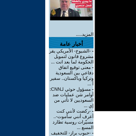
المزيد.....
أخبار عامة
-
-الشيوخ- الأمريكي يقر
مشروع قانون لتمويل
الحكومة لما بعد انت ...
-
معنى توقيع اتفاق
دفاعي بين السعودية
وتركيا وباكستان.. سفير
أ ...
-
مسؤول حوثي لـCNN:
أوامر شن عمليات ضد
السعوديين لا تأتي من
إي ...
-
-ركضت لأنني كنت
أعرف أنني سأموت-..
مسيّرات روسية تطارد
المسع ...
-
-حبوب براز- للتخفيف