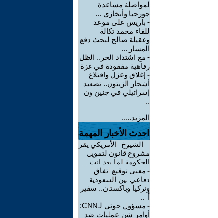
لمواصلة مساعدة
جورجيا وأبخازي ...
-
باريس على موعد
للقاء محمد تكالة
وعقيلة صالح لبحث دفع
المسار ...
-
مع اشتداد الحر.. الظل
رفاهية مفقودة في غزة
-
إغلاق وعزل واقتلاع
أشجار الزيتون.. تصعيد
إسرائيلي في جنين ون
...
المزيد.....
احدث الأخبار المهمة
-
-الشيوخ- الأمريكي يقر
مشروع قانون لتمويل
الحكومة لما بعد انت ...
-
معنى توقيع اتفاق
دفاعي بين السعودية
وتركيا وباكستان.. سفير
أ ...
-
مسؤول حوثي لـCNN:
أوامر شن عمليات ضد