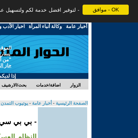
موافق - OK
لتوفير افضل خدمة لكم ولتسهيل عملي
أخبار عامة
-
وكالة أنباء المرأة
-
اخبار الأدب و
الموقع
يسارية
"من أج
حاز ال
إذا لديك
الزوار
اضافة/خدمات
بحث/الارشيف
الصفحة الرئيسية
-
أخبار عامة
-
يوتيوب التمدن
- بي بي سي
النظام العس