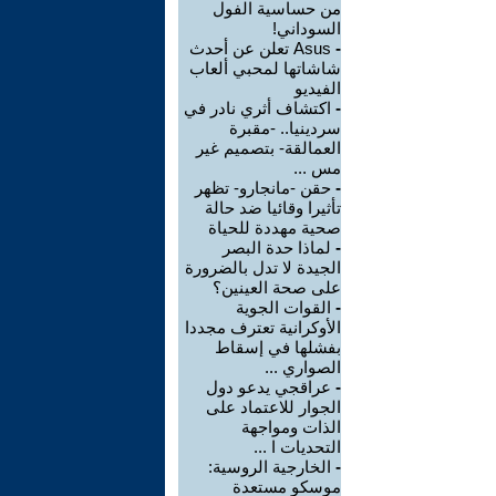
من حساسية الفول
السوداني!
-
Asus تعلن عن أحدث
شاشاتها لمحبي ألعاب
الفيديو
-
اكتشاف أثري نادر في
سردينيا.. -مقبرة
العمالقة- بتصميم غير
مس ...
-
حقن -مانجارو- تظهر
تأثيرا وقائيا ضد حالة
صحية مهددة للحياة
-
لماذا حدة البصر
الجيدة لا تدل بالضرورة
على صحة العينين؟
-
القوات الجوية
الأوكرانية تعترف مجددا
بفشلها في إسقاط
الصواري ...
-
عراقجي يدعو دول
الجوار للاعتماد على
الذات ومواجهة
التحديات ا ...
-
الخارجية الروسية:
موسكو مستعدة