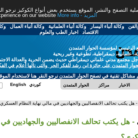
ة التصفح والنشر، الموقع يستخدم بعض أنواع الكوكيز نرجو النق
More info - المزيد
experience on our website
الفن
-
وكالة أنباء اليسار
-
وكالة أنباء العلمانية
-
وكالة أنباء العمال
-
وكا
الاقتصاد
-
اخبار الطب والعلوم
 الرئيسي لمؤسسة الحوار المتمدن
، علمانية، ديمقراطية، تطوعية وغير ربحية
ل مجتمع مدني علماني ديمقراطي حديث يضمن الحرية والعدالة الاجتم
حوار المتمدن على جائزة ابن رشد للفكر الحر والتى نالها أعلام في الفك
م مشاكل تقنية في تصفح الحوار المتمدن نرجو النقر هنا لاستخدام الموقع
كوردي
English
الاخبار
مراكز
الحوار المتمدن
- هل يكتب تحالف الانفصاليين والجهاديين في مالي نهاية النظام العسكري
- هل يكتب تحالف الانفصاليين والجهاديين في م
كري؟