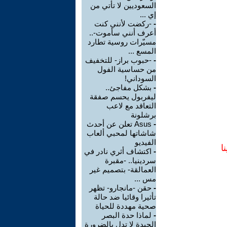
السعوديين لا تأتي من
إي ...
-
-ركضت لأنني كنت
أعرف أنني سأموت-..
مسيّرات روسية تطارد
المسع ...
-
-حبوب براز- للتخفيف
من حساسية الفول
السوداني!
-
بشكل مفاجئ..
ليفربول يحسم صفقة
التعاقد مع لاعب
برشلونة
-
Asus تعلن عن أحدث
شاشاتها لمحبي ألعاب
الفيديو
ا
-
اكتشاف أثري نادر في
سردينيا.. -مقبرة
العمالقة- بتصميم غير
مس ...
-
حقن -مانجارو- تظهر
تأثيرا وقائيا ضد حالة
صحية مهددة للحياة
-
لماذا حدة البصر
الجيدة لا تدل بالضرورة