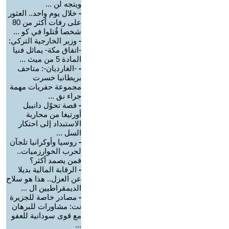
ويتجه لن ...
-
خلال يوم واحد.. العثور
على رفات أكثر من 80
شخصا قُتلوا في كو ...
-
وزير الخارجية التركي:
-اتفاق مكة- يماثل فنيا
المادة 5 من ميث ...
-
-الغارديان-: متاحف
بريطانيا خسرت
مجموعة حفريات مهمة
جراء نق ...
-
قصة تحوّل دانييل
أورتيغا من محاربة
الاستبداد إلى احتكار
السل ...
-
روسيا وأوكرانيا تلجآن
لحرب الخوارزميات..
فمن يصمد أكثر؟
-
الرقابة المالية بديلا
عن العزل.. هذا هو سلاح
الديمقراطيين ال ...
-
مصادر خاصة للجزيرة
نت: مشاورات للبرهان
مع قوى سودانية للعفو
...