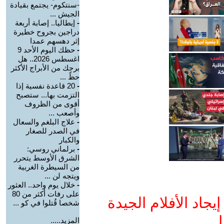
-سنتكوم- يجتمع بقيادة
الجيش ...
-
إيطاليا.. إصابة أربعة
دراجين بجروح خطيرة
إثر دهسهم عمدا
-
حظك اليوم الأحد 9
اغسطس 2026.. هل
برجك من الأبراج الأكثر
حظً ...
-
20 قاعدة نفسية إذا
التزمت بها... ستصبح
أقوى من الظروف
وأصعب ...
-
علاج البلغم والسعال
في الصدر للصغار
والكبار
-
برلماني روسي:
الشرق الأوسط يتحرر
من السيطرة الغربية
ويتجه لن ...
-
خلال يوم واحد.. العثور
على رفات أكثر من 80
جاد الأفلام الجيدة
شخصا قُتلوا في كو ...
ا
المزيد.....