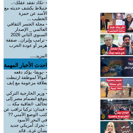
-
-تكاد تفقد عقلك-..
جنبلاط يكشف حديثه مع
الأسد عن حمزة
الخطيب ...
-
مجلة الجسر الثقافي
العالمي _ الإصدار
السنوي الثاني 2026
-
ترامب وإيران.. صفقة
هرمز أو عودة الحرب
المزيد.....
احدث الأخبار المهمة
-
-يويفا- يؤكد دفعه
أموالاً لموظفة ارتبطت
بعلاقة مزعومة مع إنف
...
-
وزير الخارجية التركي
يتوقع انضمام مصر إلى
تحالف -اتفاقية مكة ...
-
فيدان: تركيا تراقب عن
كثب الوضع الأمني ??
في البحر الأسود
-
تحرك أمريكي جديد
بشأن غزة.. قائد