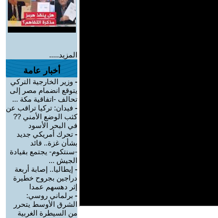
المزيد.....
أخبار عامة
-
وزير الخارجية التركي
يتوقع انضمام مصر إلى
تحالف -اتفاقية مكة ...
-
فيدان: تركيا تراقب عن
كثب الوضع الأمني ??
في البحر الأسود
-
تحرك أمريكي جديد
بشأن غزة.. قائد
-سنتكوم- يجتمع بقيادة
الجيش ...
-
إيطاليا.. إصابة أربعة
دراجين بجروح خطيرة
إثر دهسهم عمدا
-
برلماني روسي:
الشرق الأوسط يتحرر
من السيطرة الغربية