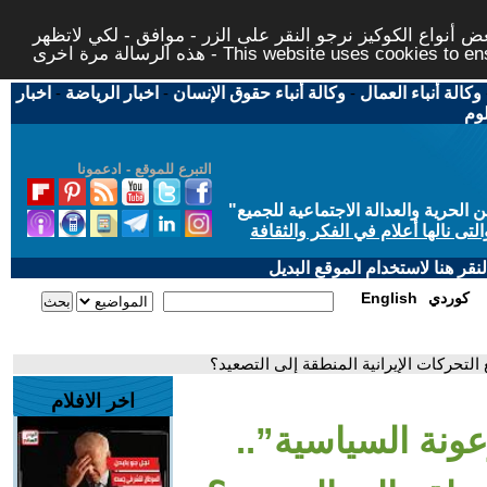
 أنواع الكوكيز نرجو النقر على الزر - موافق - لكي لاتظهر
This website uses cookies to ensure you ge
وكالة أنباء العمال
-
وكالة أنباء حقوق الإنسان
-
اخبار الرياضة
-
اخبار
لوم
التبرع للموقع - ادعمونا
حرية والعدالة الاجتماعية للجميع
"
تى نالها أعلام في الفكر والثقافة
قر هنا لاستخدام الموقع البديل
كوردي
English
التحركات الإيرانية المنطقة إلى التصعيد؟
اخر الافلام
عونة السياسية”..