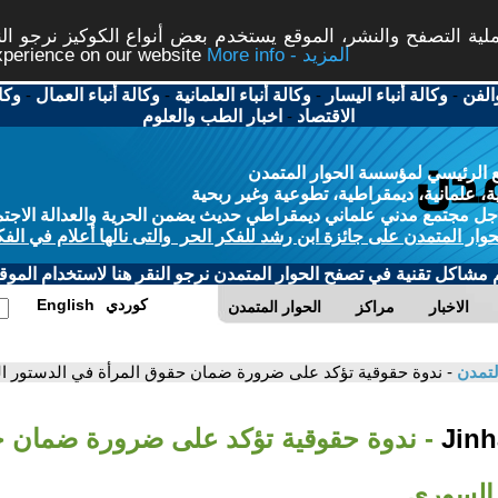
ة التصفح والنشر، الموقع يستخدم بعض أنواع الكوكيز نرجو النق
More info - المزيد
experience on our website
الفن
-
وكالة أنباء اليسار
-
وكالة أنباء العلمانية
-
وكالة أنباء العمال
-
وكا
الاقتصاد
-
اخبار الطب والعلوم
 الرئيسي لمؤسسة الحوار المتمدن
، علمانية، ديمقراطية، تطوعية وغير ربحية
ل مجتمع مدني علماني ديمقراطي حديث يضمن الحرية والعدالة الاجتم
حوار المتمدن على جائزة ابن رشد للفكر الحر والتى نالها أعلام في الفك
م مشاكل تقنية في تصفح الحوار المتمدن نرجو النقر هنا لاستخدام الموقع
كوردي
English
الاخبار
مراكز
الحوار المتمدن
لتمدن
- ندوة حقوقية تؤكد على ضرورة ضمان حقوق المرأة في الدستور 
- ندوة حقوقية تؤكد على ضرورة ضمان ح
السوري