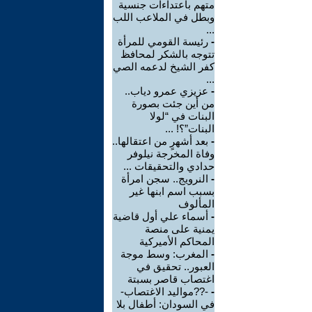
متهم باعتداءات جنسية
وبطل في الملاعب اللب
...
-
رئيسة القومي للمرأة
تتوجه بالشكر لمحافظ
كفر الشيخ لدعمه الصي
...
-
عزيزي عمرو دياب..
من أين جئت بصورة
البنات في “لولا
البنات”؟! ...
-
بعد أشهرٍ من اعتقالها..
وفاة المخرجة نيلوفر
حدادي والتحقيقات ...
-
النرويج.. سجن امرأة
بسبب اسم ابنها غير
المألوف
-
أسماء علي أول قاضية
يمنية على منصة
المحاكم الأميركية
-
المغرب: وسط موجة
العبور.. تحقيق في
اغتصاب قاصر بسبتة
-
-??مواليد الاغتصاب-
في السودان: أطفال بلا