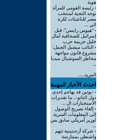
هوية
-
رئيسة القومي للمرأة
توجه التحية لمنتخب
مصر للناشئات لكرة
الي ...
-
“هيومن رايتس”: قتل
إسرائيل للصحافية آمال
خليل جريمة حرب
-
النائب ميشيل الجمل:
مشروع قانون مواجهة
مخاطر السوشيال ميديا
...
المزيد.....
احدث الأخبار المهمة
-
-بوتين قد يهاجم إحدى
دول الناتو-.. ما تقديرات
الاستخبارات ال ...
-
إلغاء تصريح الوصول
إلى المعلومات السرية
لوزير أمريكي سابق بس
...
-
شركة أرجنتينية تتهم
واشنطن بممارسة