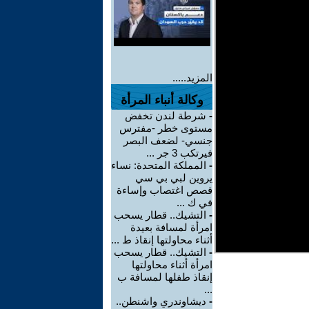
المزيد.....
وكالة أنباء المرأة
-
شرطة لندن تخفض
مستوى خطر -مفترس
جنسي- لضعف البصر
فيرتكب 3 جر ...
-
المملكة المتحدة: نساء
يروين لبي بي سي
قصص اغتصاب وإساءة
في ك ...
-
التشيك.. قطار يسحب
امرأة لمسافة بعيدة
أثناء محاولتها إنقاذ ط ...
-
التشيك.. قطار يسحب
امرأة أثناء محاولتها
إنقاذ طفلها لمسافة ب
...
-
ديشاوندري واشنطن..