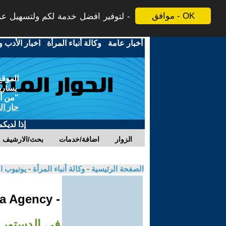
موافق - OK
لتوفير افضل خدمة لكم ولتسهيل عملي
أخبار عامة
-
وكالة أنباء المرأة
-
اخبار الأدب و
الموقع
يسارية
"من أج
حاز ال
إذا لديك
الزوار
اضافة/خدمات
بحث/الارشيف
الصفحة الرئيسية
-
وكالة أنباء المرأة
-
يوتيوب ا
- Jinha Agency
في الدستور 