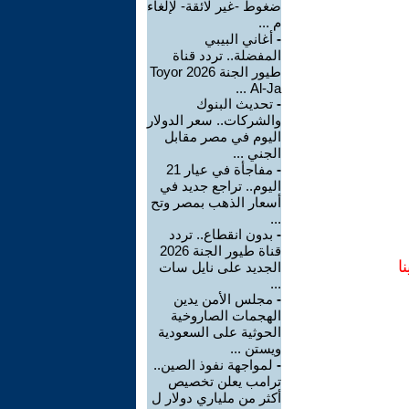
ضغوط -غير لائقة- لإلغاء
م ...
-
أغاني البيبي
المفضلة.. تردد قناة
طيور الجنة 2026 Toyor
Al-Ja ...
-
تحديث البنوك
والشركات.. سعر الدولار
اليوم في مصر مقابل
الجني ...
-
مفاجأة في عيار 21
اليوم.. تراجع جديد في
أسعار الذهب بمصر وتح
...
-
بدون انقطاع.. تردد
قناة طيور الجنة 2026
ا
الجديد على نايل سات
...
-
مجلس الأمن يدين
الهجمات الصاروخية
الحوثية على السعودية
ويستن ...
-
لمواجهة نفوذ الصين..
ترامب يعلن تخصيص
أكثر من ملياري دولار ل