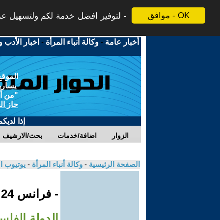
موافق - OK
لتوفير افضل خدمة لكم ولتسهيل عملي
أخبار عامة
-
وكالة أنباء المرأة
-
اخبار الأدب و
الموقع
يسارية
"من أج
حاز ال
إذا لديك
الزوار
اضافة/خدمات
بحث/الارشيف
الصفحة الرئيسية
-
وكالة أنباء المرأة
-
يوتيوب ا
- فرانس 24
الدولة الفلسطينية-