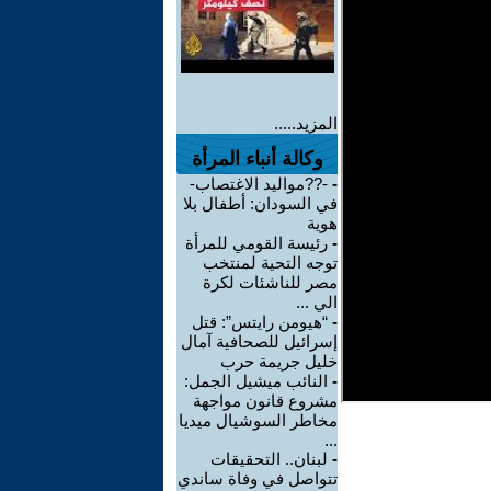
المزيد.....
وكالة أنباء المرأة
-
-??مواليد الاغتصاب-
في السودان: أطفال بلا
هوية
-
رئيسة القومي للمرأة
توجه التحية لمنتخب
مصر للناشئات لكرة
الي ...
-
“هيومن رايتس”: قتل
إسرائيل للصحافية آمال
خليل جريمة حرب
-
النائب ميشيل الجمل:
مشروع قانون مواجهة
مخاطر السوشيال ميديا
...
-
لبنان.. التحقيقات
تتواصل في وفاة ساندي