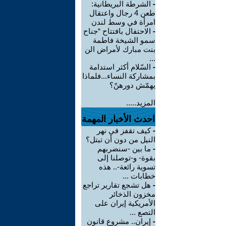
-
الشرطة البريطانية:
طعن 4 رجال واعتقال
امرأة في وسط لندن
-
الاحتفال بافتتاح “جناح
سمو الشيخة فاطمة
بنت مبارك لأمراض الن
...
-
السّلام أكثر استدامة
بمشاركة النساء...فلماذا
يهمّش دورهنّ؟
المزيد.....
احدث الأخبار المهمة
-
كيف تقفز في نهر
النيل من دون أن تبتل؟
-
ما بين -سنضربهم
بقوة- و-توصلنا إلى
تسوية رائعة-.. هذه
خطابات ...
-
هل تشجع تقارير تراجع
مخزون الذخائر
الأمريكية إيران على
التصع ...
-
إيران.. مشروع قانون