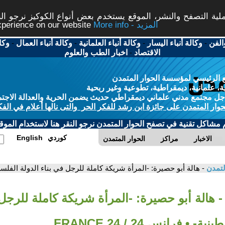
ة التصفح والنشر، الموقع يستخدم بعض أنواع الكوكيز نرجو النق
More info - المزيد
experience on our website
الفن
-
وكالة أنباء اليسار
-
وكالة أنباء العلمانية
-
وكالة أنباء العمال
-
وكا
الاقتصاد
-
اخبار الطب والعلوم
 الرئيسي لمؤسسة الحوار المتمدن
، علمانية، ديمقراطية، تطوعية وغير ربحية
ل مجتمع مدني علماني ديمقراطي حديث يضمن الحرية والعدالة الاجتم
حوار المتمدن على جائزة ابن رشد للفكر الحر والتى نالها أعلام في الفك
م مشاكل تقنية في تصفح الحوار المتمدن نرجو النقر هنا لاستخدام الموقع
كوردي
English
الاخبار
مراكز
الحوار المتمدن
لتمدن
- هالة أبو حصيرة: -المرأة شريكة كاملة للرجل في بناء الدولة الفلسطينية- • فر
- هالة أبو حصيرة: -المرأة شريكة كاملة للرجل 
 • فرانس 24 / FRANCE 24