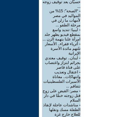
حسيّان بعد توقيف زوجه
...
-
“الصحة”: 15% من
المواليد في مصر
لأمهات ما زلن في
مرحلة الطفو ...
-
ليبيا: تنديد واسع
بمقطع فيديو يظهر جلد
امرأة علنا بتهمة الزن ...
-
أثرياء فقراء.. الأسعار
تلتهم مائدة الأسرة
الإيرانية
-
لبنان.. توقيف معتدي
بجرائم ابتزاز واغتصاب
على فتاة قاصر
-
اعتقال وتعذيب
وانتهاكات.. معاناة
الأسيرات الفلسطينيات
تتفاقم ...
-
مصر: القبض على زوج
قتل زوجته خنقًا في دار
السلام
-
مناشدات عاجلة لإنقاذ
الطفلة مسك ونقلها
للعلاج خارج غزة