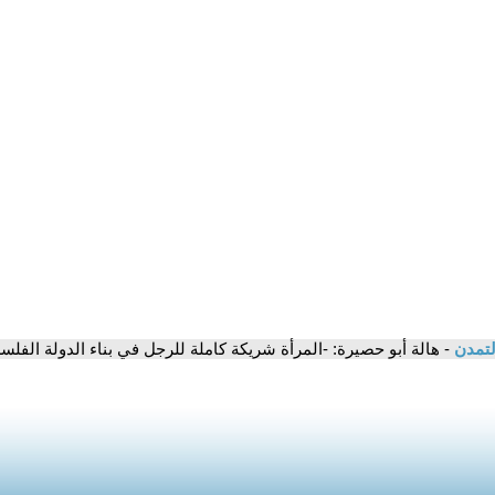
لتمدن
- هالة أبو حصيرة: -المرأة شريكة كاملة للرجل في بناء الدولة الفلسطينية- • فر