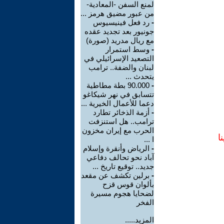
لمنع السفن -المعادية-
من عبور مضيق هرمز ...
-
رد فعل فينيسيوس
جونيور بعد تجديد عقده
مع ريال مدريد (صورة)
-
وسط استمرار
التصعيد الإسرائيلي في
لبنان والضفة.. ترامب
يتحدث ...
-
90.000 بطة مطاطية
تتسابق في نهر شيكاغو
دعما للأعمال الخيرية ...
-
أزمة الذخائر تطارد
ترامب.. هل استنزفت
الحرب مع إيران مخزون
ا
ا ...
-
الرياض وأنقرة وإسلام
آباد نحو تحالف دفاعي
جديد.. توقيع تاريخ ...
-
برلين تكشف عن مقعد
بألوان قوس قزح
لضحايا هجوم مسيرة
الفخر
المزيد.....