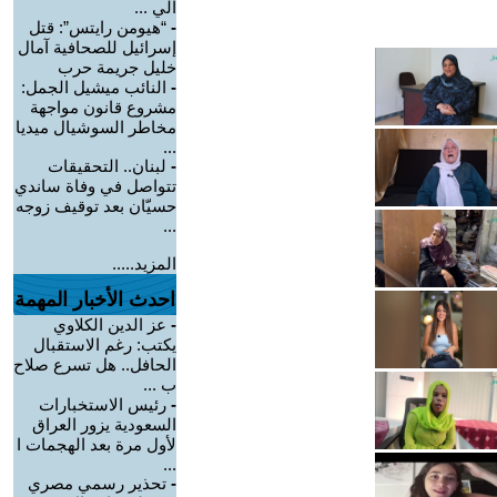
الي ...
-
“هيومن رايتس”: قتل
إسرائيل للصحافية آمال
خليل جريمة حرب
-
النائب ميشيل الجمل:
مشروع قانون مواجهة
مخاطر السوشيال ميديا
...
-
لبنان.. التحقيقات
تتواصل في وفاة ساندي
حسيّان بعد توقيف زوجه
...
المزيد.....
احدث الأخبار المهمة
-
عز الدين الكلاوي
يكتب: رغم الاستقبال
الحافل.. هل تسرع صلاح
ب ...
-
رئيس الاستخبارات
السعودية يزور العراق
لأول مرة بعد الهجمات ا
...
-
تحذير رسمي مصري