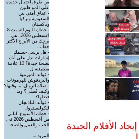
من طرق احتيال جديدة
على المواطنين
-
اتفاق أمني بين
السعودية وتركيا
وباكستان
-
حظك اليوم السبت 8
اغسطس 2026.. هل
برجك من الأبراج الأكثر
حظً ...
-
هل يرسل جسمك
إشارات تدل على أنك
بصحة جيدة؟ 12 علامة
مطمئنة ل ...
-
فوائد الميرمية
والبردقوش للهرمونات
-
صلاة الزوال: ما وقتها؟
وكيف تُصلّى؟ وما
فضلها؟
-
فوائد الباذنجان
للكوليسترول
-
حظك الأسبوع الثاني
من أغسطس 2026 في
جاد الأفلام الجيدة
الحب والعمل والصحة
ا
المزيد.....