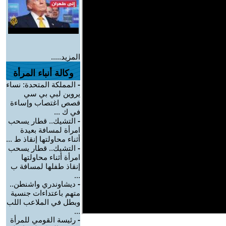
المزيد.....
وكالة أنباء المرأة
-
المملكة المتحدة: نساء
يروين لبي بي سي
قصص اغتصاب وإساءة
في ك ...
-
التشيك.. قطار يسحب
امرأة لمسافة بعيدة
أثناء محاولتها إنقاذ ط ...
-
التشيك.. قطار يسحب
امرأة أثناء محاولتها
إنقاذ طفلها لمسافة ب
...
-
ديشاوندري واشنطن..
متهم باعتداءات جنسية
وبطل في الملاعب اللب
...
-
رئيسة القومي للمرأة