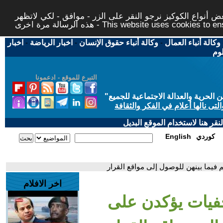
 أنواع الكوكيز نرجو النقر على الزر - موافق - لكي لاتظهر
This website uses cookies to ensure you ge
وكالة أنباء العمال
-
وكالة أنباء حقوق الإنسان
-
اخبار الرياضة
-
اخبار
لوم
التبرع للموقع - ادعمونا
حرية والعدالة الاجتماعية للجميع
"
تى نالها أعلام في الفكر والثقافة
قر هنا لاستخدام الموقع البديل
كوردي
English
فيما بينهن للوصول إلى مواقع القرار
اخر الافلام
فيات يؤكدن على