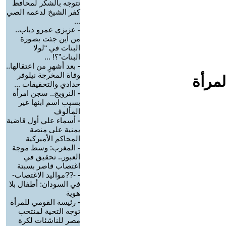
تتوجه بالشكر لمحافظ
كفر الشيخ لدعمه الصي
...
-
عزيزي عمرو دياب..
من أين جئت بصورة
البنات في “لولا
البنات”؟! ...
-
بعد أشهرٍ من اعتقالها..
وفاة المخرجة نيلوفر
لمرأة
حدادي والتحقيقات ...
-
النرويج.. سجن امرأة
بسبب اسم ابنها غير
المألوف
-
أسماء علي أول قاضية
يمنية على منصة
المحاكم الأميركية
-
المغرب: وسط موجة
العبور.. تحقيق في
اغتصاب قاصر بسبتة
-
-??مواليد الاغتصاب-
في السودان: أطفال بلا
هوية
-
رئيسة القومي للمرأة
توجه التحية لمنتخب
مصر للناشئات لكرة