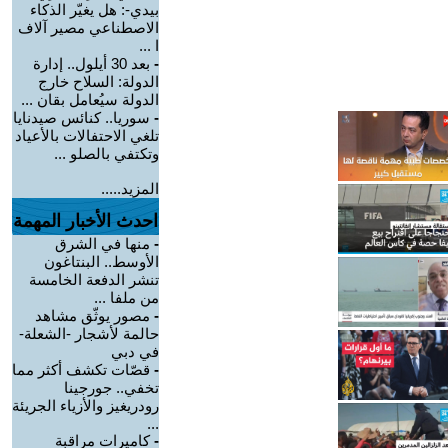
بيدي-: هل يغيّر الذكاء
الاصطناعي مصير آلاف
ا ...
-
بعد 30 أيلول.. إدارة
الدولة: السلاح خارج
الدولة سيُعامل بقان ...
-
سوريا.. كنائس صيدنايا
تلغي الاحتفالات بالأعياد
وتكتفي بالصلو ...
المزيد.....
احدث الأخبار المهمة
-
منها في الشرق
الأوسط.. البنتاغون
تنشر الدفعة الخامسة
من ملفا ...
-
مصور يوثّق مشاهد
حالمة لأشجار -الشعلة-
في دبي
-
قصّات تكشف أكثر مما
تخفي.. جورجينا
رودريغيز والأزياء الجريئة
...
-
كاميرات مراقبة