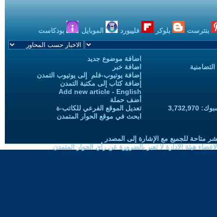
بنترست
بلوكر
فليبورد
الموبايل
بودكاست
اضافة موضوع جديد
التضامنية
اضافة خبر
إضافة يوتيوب-فلم إلى يوتيوب التمدن
إضافة كتاب إلى مكتبة التمدن
Add new article - English
أضف حملة
3,732,97
تعديل الموقع الفرعي للكاتب-ة
ابحث في موقع الحوار المتمدن
شر متاحة للجميع مع الإشارة إلى المصدر
ضاء هيئة الادارة لا تعبر بالضرورة عن رأي الحوار المتمدن