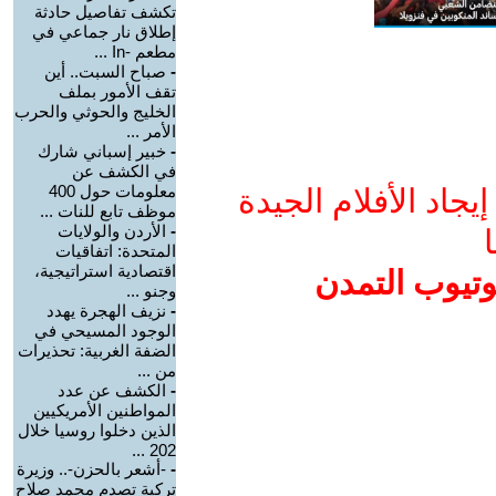
تكشف تفاصيل حادثة
إطلاق نار جماعي في
مطعم -In ...
-
صباح السبت.. أين
تقف الأمور بملف
الخليج والحوثي والحرب
الأمر ...
-
خبير إسباني شارك
في الكشف عن
معلومات حول 400
جاد الأفلام الجيدة
موظف تابع للنات ...
-
الأردن والولايات
ا
المتحدة: اتفاقيات
اقتصادية استراتيجية،
وتيوب التمدن
وجنو ...
-
نزيف الهجرة يهدد
الوجود المسيحي في
الضفة الغربية: تحذيرات
من ...
-
الكشف عن عدد
المواطنين الأمريكيين
الذين دخلوا روسيا خلال
202 ...
-
-أشعر بالحزن-.. وزيرة
تركية تصدم محمد صلاح