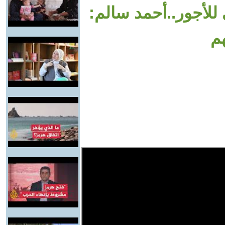
لأجور..أحمد سالم:
م