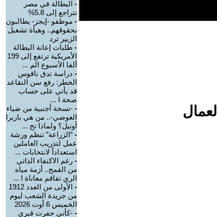
-
البطالة في مصر
تتراجع إلى 5.8%
-
موظفو -إيجز- يطالبون
بحقوقهم.. وهيأة تشغيل
الزبير ترد
-
طلبات إعانة البطالة
الأمريكية ترتفع إلى 199
ألفا الأسبوع الم ...
-
دراسة تدق ناقوس
الخطر: رفع سن التقاعد
قد يأتي على حساب
صحة ا ...
لعمال
-
-نسخة أجنبية من ضياء
العوضي-.. من هي باربرا
أونيل؟ ولماذا تح ...
-
“الزراعة” تنظم ورشة
عمل لتدريب العاملين
استعداداً لانتخابات ...
-
رغم الاكتفاء الذاتي
من القمح.. أزمة مياه
الري تفاقم معاناة ا ...
-
الأولى من العدد 1912
من جريدة الشعب ليوم
الخميس 6 أوت 2026
-
-كأني حفرت قبري