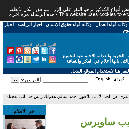
 أنواع الكوكيز نرجو النقر على الزر - موافق - لكي لاتظهر
This website uses cookies to ensure you ge
وكالة أنباء العمال
-
وكالة أنباء حقوق الإنسان
-
اخبار الرياضة
-
اخبار
لوم
التبرع للموقع - ادعمونا
حرية والعدالة الاجتماعية للجميع
"
تى نالها أعلام في الفكر والثقافة
قر هنا لاستخدام الموقع البديل
كوردي
English
 عن الحد الأدنى للأجور..أحمد سالم: هقولك رأيين خد اللي يعجبك
اخر الافلام
جيب ساويرس