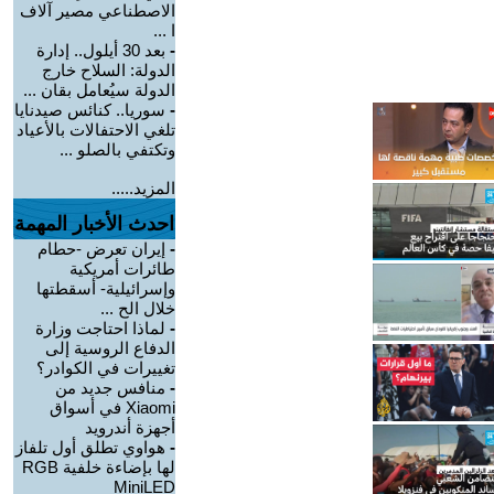
الاصطناعي مصير آلاف
ا ...
-
بعد 30 أيلول.. إدارة
الدولة: السلاح خارج
الدولة سيُعامل بقان ...
-
سوريا.. كنائس صيدنايا
تلغي الاحتفالات بالأعياد
وتكتفي بالصلو ...
المزيد.....
احدث الأخبار المهمة
-
إيران تعرض -حطام
طائرات أمريكية
وإسرائيلية- أسقطتها
خلال الح ...
-
لماذا احتاجت وزارة
الدفاع الروسية إلى
تغييرات في الكوادر؟
-
منافس جديد من
Xiaomi في أسواق
أجهزة أندرويد
-
هواوي تطلق أول تلفاز
لها بإضاءة خلفية RGB
MiniLED