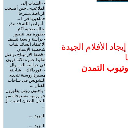
-
-الشباب إلى
الملاعب-.. حين أصبحت
الرياضة مسرحا
جماهيريا في ا ...
-
أمراض اللثة قد تنذر
بحالة صحية أكثر
خطورة مما نتصور
-
دراسة واسعة تنسف
الاعتقاد السائد بثبات
جاد الأفلام الجيدة
شخصية الإنسان
-
قطط الإرميتاج تواصل
ا
تقليدا عمره ثلاثة قرون
في حراسة الفن وال ...
وتيوب التمدن
-
-فوردالاك-.. شاحنة
مسيرة روسية تتحدى
التشويش في ساحات
القتال ...
-
باحثون روس يطورون
خوارزمية مستوحاة من
النحل الطنان لتثبيت ال
...
المزيد.....
المزيد.....