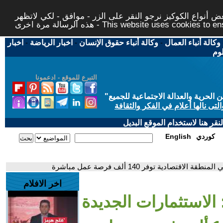
 أنواع الكوكيز نرجو النقر على الزر - موافق - لكي لاتظهر
This website uses cookies to ensure you ge
وكالة أنباء العمال
-
وكالة أنباء حقوق الإنسان
-
اخبار الرياضة
-
اخبار
لوم
التبرع للموقع - ادعمونا
حرية والعدالة الاجتماعية للجميع
"
تى نالها أعلام في الفكر والثقافة
قر هنا لاستخدام الموقع البديل
كوردي
English
تصادية توفر 140 ألف فرصة عمل مباشرة
اخر الافلام
 الاستثمارات الجديدة