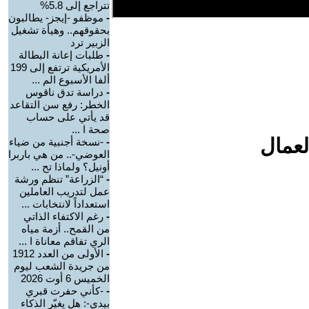
تتراجع إلى 5.8%
-
موظفو -إيجز- يطالبون
بحقوقهم.. وهيأة تشغيل
الزبير ترد
-
طلبات إعانة البطالة
الأمريكية ترتفع إلى 199
ألفا الأسبوع الم ...
-
دراسة تدق ناقوس
الخطر: رفع سن التقاعد
قد يأتي على حساب
صحة ا ...
لعمال
-
-نسخة أجنبية من ضياء
العوضي-.. من هي باربرا
أونيل؟ ولماذا تح ...
-
“الزراعة” تنظم ورشة
عمل لتدريب العاملين
استعداداً لانتخابات ...
-
رغم الاكتفاء الذاتي
من القمح.. أزمة مياه
الري تفاقم معاناة ا ...
-
الأولى من العدد 1912
من جريدة الشعب ليوم
الخميس 6 أوت 2026
-
-كأني حفرت قبري
بيدي-: هل يغيّر الذكاء