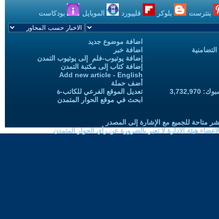
بنترست
بلوكر
فليبورد
الموبايل
بودكاست
اضافة موضوع جديد
التضامنية
اضافة خبر
إضافة يوتيوب-فلم إلى يوتيوب التمدن
إضافة كتاب إلى مكتبة التمدن
Add new article - English
أضف حملة
3,732,97
تعديل الموقع الفرعي للكاتب-ة
ابحث في موقع الحوار المتمدن
شر متاحة للجميع مع الإشارة إلى المصدر
ضاء هيئة الادارة لا تعبر بالضرورة عن رأي الحوار المتمدن