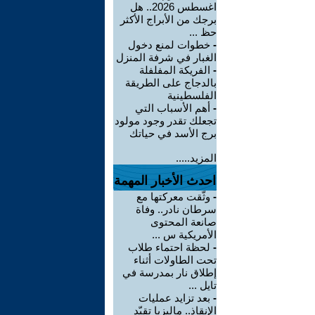
اغسطس 2026.. هل
برجك من الأبراج الأكثر
حظ ...
-
خطوات لمنع دخول
الغبار في شرفة المنزل
-
الفريكة المفلفلة
بالدجاج على الطريقة
الفلسطينية
-
أهم الأسباب التي
تجعلك تقدر وجود مولود
برج الأسد في حياتك
المزيد.....
احدث الأخبار المهمة
-
وثّقت معركتها مع
سرطان نادر.. وفاة
صانعة المحتوى
الأمريكية س ...
-
لحظة احتماء طلاب
تحت الطاولات أثناء
إطلاق نار بمدرسة في
تايل ...
-
بعد تزايد عمليات
الإنقاذ.. ماليزيا تقيّد