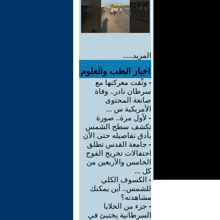
المزيد.....
اخبار الطب والعلوم
-
وثّقت معركتها مع
سرطان نادر.. وفاة
صانعة المحتوى
الأمريكية س ...
-
لأول مرة.. صورة
تكشف سطح الشمس
بأدق تفاصيله حتى الآن
-
جامعة القدس تطلق
احتفالات تخريج الفوج
الخامس والأربعين من
كل ...
-
الكسوف الكلي
للشمس.. أين يمكنك
مشاهدته؟
-
جزء من الخلايا
السرطانية يختبئ في