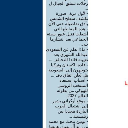
رحلات تسلق الجبال ل
...
-
لأول مرة.. صورة
تكشف سطح الشمس
بأدق تفاصيله حتى الآن
-
هذه المقاطع التي
أشعلت فتيل عبور سبتة
الجماعي بعد انتشارها
ب ...
-
ماذا نعلم عن السعودي
عبدالله الشهري بعد
تعيينه قائدا للتحالف ...
-
قادة باكستان وتركيا
يتوجهون إلى السعودية..
هل يُعلن اتفاق دف ...
-
أسباب استبعاد
ا
المنتخب الروسي
للهوكي من بطولة
العالم 2027
-
موقع أوكراني يشير
إلى اشتعال الحرب
الباردة مجددا بين
زيلينسك ...
-
بوتين يبحث مع محمد
بن زايد آل نهيان هاتفيا