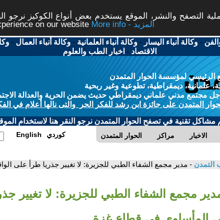
ة التصفح والنشر، الموقع يستخدم بعض أنواع الكوكيز نرجو النق
More info - المزيد
experience on our website
الفن
-
وكالة أنباء اليسار
-
وكالة أنباء العلمانية
-
وكالة أنباء العمال
-
وكا
الاقتصاد
-
اخبار الطب والعلوم
 الرئيسي لمؤسسة الحوار المتمدن
، علمانية، ديمقراطية، تطوعية وغير ربحية
ل مجتمع مدني علماني ديمقراطي حديث يضمن الحرية والعدالة الاجتم
حوار المتمدن على جائزة ابن رشد للفكر الحر والتى نالها أعلام في الفك
م مشاكل تقنية في تصفح الحوار المتمدن نرجو النقر هنا لاستخدام الموقع
كوردي
English
الاخبار
مراكز
الحوار المتمدن
 التمدن
- مدير مجمع الشفاء الطبي للجزيرة: لا تغيير جذريا طرأ على ال
دير مجمع الشفاء الطبي للجزيرة: لا تغيير جذ
ي المأساوي في قطاع غزة