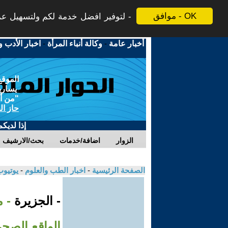
موافق - OK
لتوفير افضل خدمة لكم ولتسهيل عملي
أخبار عامة
-
وكالة أنباء المرأة
-
اخبار الأدب و
الموقع
يسارية
"من أج
حاز ال
إذا لديك
الزوار
اضافة/خدمات
بحث/الارشيف
الصفحة الرئيسية
-
اخبار الطب والعلوم
-
يوتيوب
- الجزيرة
- م
الواقع الصح