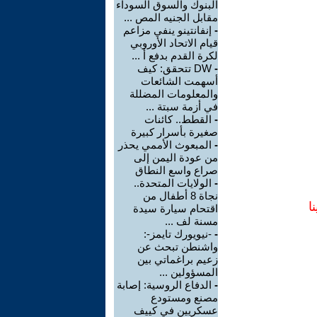
البنوك والسوق السوداء
مقابل الجنيه المص ...
-
إنفانتينو ينفي مزاعم
قيام الاتحاد الأوروبي
لكرة القدم بدفع أ ...
-
DW تتحقق: كيف
أسهمت الشائعات
والمعلومات المضللة
في أزمة سبتة ...
-
القطط.. كائنات
صغيرة بأسرار كبيرة
-
المبعوث الأممي يحذر
من عودة اليمن إلى
صراع واسع النطاق
-
الولايات المتحدة..
نجاة 8 أطفال من
ا
اقتحام سيارة سيدة
مسنة لف ...
-
-نيويورك تايمز-:
واشنطن تبحث عن
زعيم براغماتي بين
المسؤولين ...
-
الدفاع الروسية: إصابة
مصنع ومستودع
عسكريين في كييف