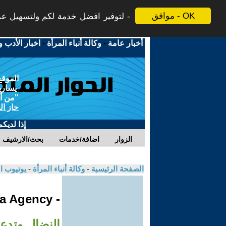
موافق - OK
لتوفير افضل خدمة لكم ولتسهيل عملي
أخبار عامة
-
وكالة أنباء المرأة
-
اخبار الأدب و
الموقع
يسارية
"من أج
حاز ال
إذا لديك
الزوار
اضافة/خدمات
بحث/الارشيف
الصفحة الرئيسية
-
وكالة أنباء المرأة
-
يوتيوب ا
- Jinha Agency
النضال وتدع