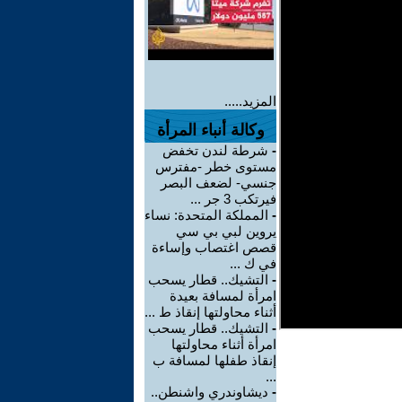
المزيد.....
وكالة أنباء المرأة
-
شرطة لندن تخفض
مستوى خطر -مفترس
جنسي- لضعف البصر
فيرتكب 3 جر ...
-
المملكة المتحدة: نساء
يروين لبي بي سي
قصص اغتصاب وإساءة
في ك ...
-
التشيك.. قطار يسحب
امرأة لمسافة بعيدة
أثناء محاولتها إنقاذ ط ...
-
التشيك.. قطار يسحب
امرأة أثناء محاولتها
إنقاذ طفلها لمسافة ب
...
-
ديشاوندري واشنطن..