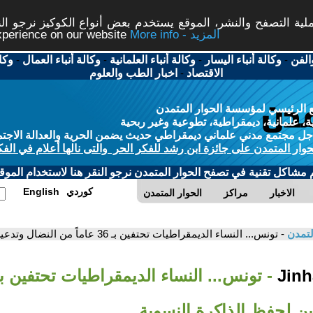
ة التصفح والنشر، الموقع يستخدم بعض أنواع الكوكيز نرجو النق
More info - المزيد
experience on our website
الفن
-
وكالة أنباء اليسار
-
وكالة أنباء العلمانية
-
وكالة أنباء العمال
-
وكا
الاقتصاد
-
اخبار الطب والعلوم
 الرئيسي لمؤسسة الحوار المتمدن
، علمانية، ديمقراطية، تطوعية وغير ربحية
ل مجتمع مدني علماني ديمقراطي حديث يضمن الحرية والعدالة الاجتم
حوار المتمدن على جائزة ابن رشد للفكر الحر والتى نالها أعلام في الفك
م مشاكل تقنية في تصفح الحوار المتمدن نرجو النقر هنا لاستخدام الموقع
كوردي
English
الاخبار
مراكز
الحوار المتمدن
لتمدن
- تونس... النساء الديمقراطيات تحتفين بـ 36 عاماً من النضال وتدعين لحفظ الذاكرة النسوية
ين لحفظ الذاكرة النسوية