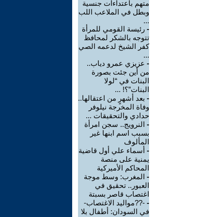
متهم باعتداءات جنسية
وبطل في الملاعب اللب
...
-
رئيسة القومي للمرأة
تتوجه بالشكر لمحافظ
كفر الشيخ لدعمه الصي
...
-
عزيزي عمرو دياب..
من أين جئت بصورة
البنات في “لولا
البنات”؟! ...
-
بعد أشهرٍ من اعتقالها..
وفاة المخرجة نيلوفر
حدادي والتحقيقات ...
-
النرويج.. سجن امرأة
بسبب اسم ابنها غير
المألوف
-
أسماء علي أول قاضية
يمنية على منصة
المحاكم الأميركية
-
المغرب: وسط موجة
العبور.. تحقيق في
اغتصاب قاصر بسبتة
-
-??مواليد الاغتصاب-
في السودان: أطفال بلا