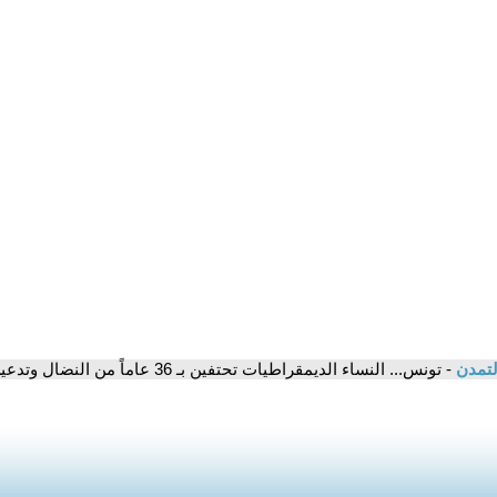
لتمدن
- تونس... النساء الديمقراطيات تحتفين بـ 36 عاماً من النضال وتدعين لحفظ الذاكرة النسوية