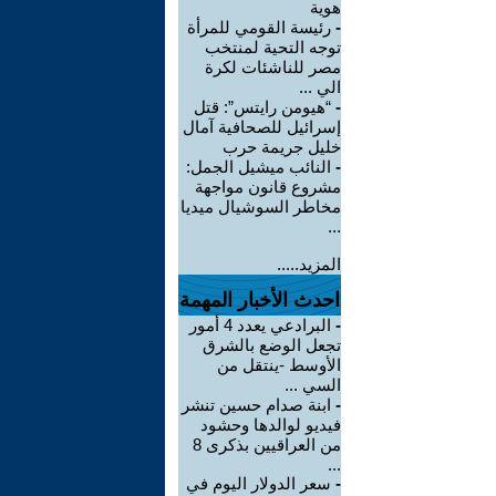
هوية
-
رئيسة القومي للمرأة
توجه التحية لمنتخب
مصر للناشئات لكرة
الي ...
-
“هيومن رايتس”: قتل
إسرائيل للصحافية آمال
خليل جريمة حرب
-
النائب ميشيل الجمل:
مشروع قانون مواجهة
مخاطر السوشيال ميديا
...
المزيد.....
احدث الأخبار المهمة
-
البرادعي يعدد 4 أمور
تجعل الوضع بالشرق
الأوسط -ينتقل من
السي ...
-
ابنة صدام حسين تنشر
فيديو لوالدها وحشود
من العراقيين بذكرى 8
...
-
سعر الدولار اليوم في