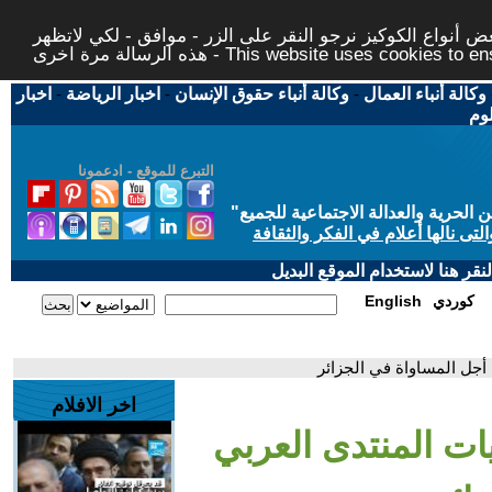
 أنواع الكوكيز نرجو النقر على الزر - موافق - لكي لاتظهر
This website uses cookies to ensure you ge
وكالة أنباء العمال
-
وكالة أنباء حقوق الإنسان
-
اخبار الرياضة
-
اخبار
لوم
التبرع للموقع - ادعمونا
حرية والعدالة الاجتماعية للجميع
"
تى نالها أعلام في الفكر والثقافة
قر هنا لاستخدام الموقع البديل
كوردي
English
 أجل المساواة في الجزائر
اخر الافلام
يات المنتدى العربي