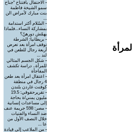
-
الاحتفال بافتتاح “جناح
سمو الشيخة فاطمة
بنت مبارك لأمراض الن
...
-
السّلام أكثر استدامة
بمشاركة النساء...فلماذا
يهمّش دورهنّ؟
-
بريطانيا: الشرطة
توقف امرأة بعد تعرض
لمرأة
أربعة رجال للطعن في
لند ...
-
شكل الجسم المثالي
للمرأة.. دراسة تكشف
المفاجأة
-
اعتقال امرأة بعد طعن
4 رجال في منطقة
كوفنت غاردن بلندن
-
تقريرحقوقي: 19.5
مليون يمني/ة بحاجة
إلى مساعدات إنسانية
-
مصر: 598 جريمة عنف
ضد النساء والفتيات
خلال النصف الأول من
عا ...
-
من الملاعب إلى قيادة