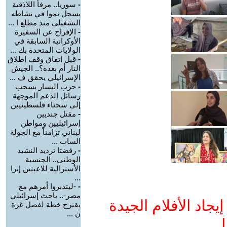
-
سوريا.. مرفأ اللاذقية
يسجل نموا في نشاطه
التشغيلي منذ مطلع ا ...
-
الإفراج عن السفيرة
الأوكرانية السابقة في
الولايات المتحدة بك ...
-
قبل اتفاق وقف إطلاق
النار أم بعده؟.. الجيش
الإسرائيلي يحقق ف ...
-
حزب اليسار يسحب
رسائل الدعم الموجهة
إلى سجناء فلسطينيين
-
مقتل جنديين
إسرائيليين ومواطن
لبناني تزامناً مع الجولة
الساب ...
-
رفضتا ترديد النشيد
الوطني.. الجنسية
الأسترالية للاعبتين إيرا
...
-
-ليتدبروا أمرهم مع
مصر-.. باحث إسرائيلي
جاد الأفلام الجيدة
يقترح خطة لفصل غزة
ن ...
ا