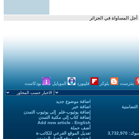
 أجل المساواة في الجزائر
بنترست
بلوكر
فليبورد
الموبايل
بودكاست
اضافة موضوع جديد
التضامنية
اضافة خبر
إضافة يوتيوب-فلم إلى يوتيوب التمدن
إضافة كتاب إلى مكتبة التمدن
Add new article - English
أضف حملة
3,732,97
تعديل الموقع الفرعي للكاتب-ة
ابحث في موقع الحوار المتمدن