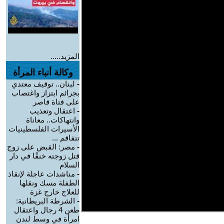
المزيد.....
وكالة أنباء المرأة
-
لبنان.. توقيف معتدي
بجرائم ابتزاز واغتصاب
على فتاة قاصر
-
اعتقال وتعذيب
وانتهاكات.. معاناة
الأسيرات الفلسطينيات
تتفاقم ...
-
مصر: القبض على زوج
قتل زوجته خنقًا في دار
السلام
-
مناشدات عاجلة لإنقاذ
الطفلة مسك ونقلها
للعلاج خارج غزة
-
الشرطة البريطانية:
طعن 4 رجال واعتقال
امرأة في وسط لندن