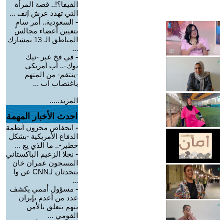
الفيفا؟!.. قصة المرأة
التي تهدد عرش إنف ...
-
السعودية.. أمر سامٍ
بتعيين أعضاء مجالس
المناطق الـ 13 بمشارك
...
-
في فخ عبر -تيك
توك-.. أب أمريكي
-ينتقم- من المتهم
باغتصاب اب ...
المزيد.....
احدث الأخبار المهمة
-
انخفاض مخزون أنظمة
الدفاع الأمريكية -بشكل
خطير-.. ما الذي يع ...
-
نجلا الزعيم الباكستاني
المسجون عمران خان
يتحدثان لـCNN عن وا
...
-
مسؤول أممي يكشف
عدد من أعدم بإيران
بتهم تتعلق بالأمن
القومي ...