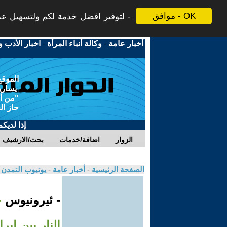
موافق - OK
لتوفير افضل خدمة لكم ولتسهيل عملي
أخبار عامة
-
وكالة أنباء المرأة
-
اخبار الأدب و
الموقع
يسارية
"من أج
حاز ال
إذا لديك
الزوار
اضافة/خدمات
بحث/الارشيف
الصفحة الرئيسية
-
أخبار عامة
-
يوتيوب التمدن
- ئيرونيوس
-
النار بين إير