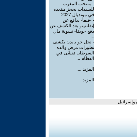
-
منتخب المغرب
للسيدات يحجز مقعده
في مونديال 2027
-
-فيفا- يدافع عن
إنفانتينو بعد الكشف عن
دفع -يويفا- تسوية مال
...
-
نجل جو بايدن يكشف
تطورات مرض والده:
السرطان تفشّى في
العظام ...
المزيد.....
المزيد.....
 وإسرائيل