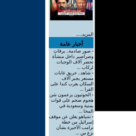
المزيد.....
أخبار عامة
-
صور صادمة.. يرقات
وصراصير داخل منشأة
تحضر آلاف الوجبات
لركاب ...
-
شاهد.. حريق غابات
مستعر يجبر آلاف
السكان بغرب كندا على
الفرا ...
-
الحوثيون يزعمون شن
هجوم ضخم على قوات
يمنية وسعودية في
المخا ...
-
نتنياهو يعلن عن موقف
إسرائيل من خطة
ترامب الأخيرة بشأن
نزع س ...