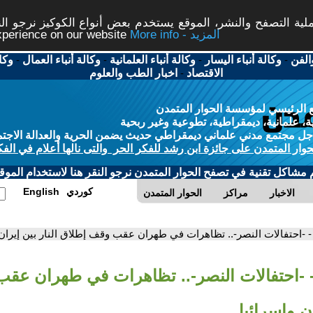
ة التصفح والنشر، الموقع يستخدم بعض أنواع الكوكيز نرجو النق
More info - المزيد
experience on our website
الفن
-
وكالة أنباء اليسار
-
وكالة أنباء العلمانية
-
وكالة أنباء العمال
-
وكا
الاقتصاد
-
اخبار الطب والعلوم
 الرئيسي لمؤسسة الحوار المتمدن
، علمانية، ديمقراطية، تطوعية وغير ربحية
ل مجتمع مدني علماني ديمقراطي حديث يضمن الحرية والعدالة الاجتم
حوار المتمدن على جائزة ابن رشد للفكر الحر والتى نالها أعلام في الفك
م مشاكل تقنية في تصفح الحوار المتمدن نرجو النقر هنا لاستخدام الموقع
كوردي
English
الاخبار
مراكز
الحوار المتمدن
- -احتفالات النصر-.. تظاهرات في طهران عقب وقف إطلاق النار بين إيران
 -احتفالات النصر-.. تظاهرات في طهران عق
ان وإسرائيل