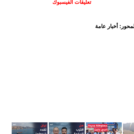
تعليقات الفيسبوك
محور: أخبار عامة