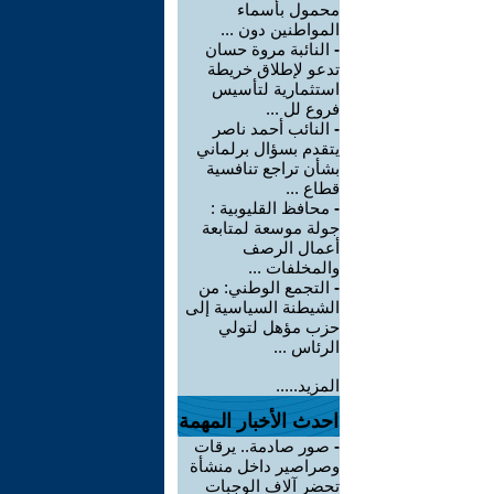
محمول بأسماء
المواطنين دون ...
-
النائبة مروة حسان
تدعو لإطلاق خريطة
استثمارية لتأسيس
فروع لل ...
-
النائب أحمد ناصر
يتقدم بسؤال برلماني
بشأن تراجع تنافسية
قطاع ...
-
محافظ القليوبية :
جولة موسعة لمتابعة
أعمال الرصف
والمخلفات ...
-
التجمع الوطني: من
الشيطنة السياسية إلى
حزب مؤهل لتولي
الرئاس ...
المزيد.....
احدث الأخبار المهمة
-
صور صادمة.. يرقات
وصراصير داخل منشأة
تحضر آلاف الوجبات