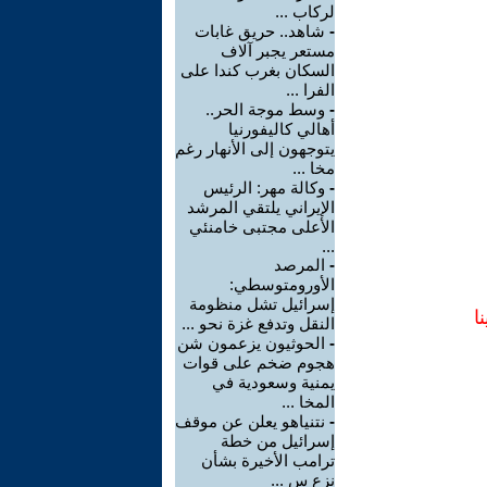
لركاب ...
-
شاهد.. حريق غابات
مستعر يجبر آلاف
السكان بغرب كندا على
الفرا ...
-
وسط موجة الحر..
أهالي كاليفورنيا
يتوجهون إلى الأنهار رغم
مخا ...
-
وكالة مهر: الرئيس
الإيراني يلتقي المرشد
الأعلى مجتبى خامنئي
...
-
المرصد
الأورومتوسطي:
إسرائيل تشل منظومة
ا
النقل وتدفع غزة نحو ...
-
الحوثيون يزعمون شن
هجوم ضخم على قوات
يمنية وسعودية في
المخا ...
-
نتنياهو يعلن عن موقف
إسرائيل من خطة
ترامب الأخيرة بشأن
نزع س ...