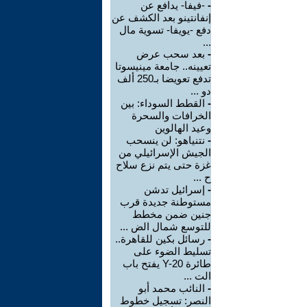
-
-فيفا- يدافع عن
إنفانتينو بعد الكشف عن
دفع -يويفا- تسوية مال
...
-
بعد سحب عرض
تعيينه.. جامعة مينيسوتا
تدفع تعويضا بـ250 ألف
دو ...
-
القطط السوداء: بين
الخرافات والسحرة
وعيد الهالوين
-
نتنياهو: لن ينسحب
الجيش الإسرائيلي من
غزة حتى يتم نزع سلاح
ح ...
-
إسرائيل تدشن
مستوطنة جديدة قرب
جنين ضمن مخطط
للتوسع شمال الض ...
-
رسائل بكين للقاهرة..
تسليط الضوء على
طائرة Y-20 يفتح باب
الت ...
-
النائب محمد أبو
النصر: تسجيل خطوط