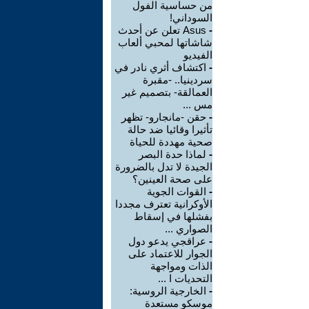
من حساسية الفول
السوداني!
-
Asus تعلن عن أحدث
شاشاتها لمحبي ألعاب
الفيديو
-
اكتشاف أثري نادر في
سردينيا.. -مقبرة
العمالقة- بتصميم غير
مس ...
-
حقن -مانجارو- تظهر
تأثيرا وقائيا ضد حالة
صحية مهددة للحياة
-
لماذا حدة البصر
الجيدة لا تدل بالضرورة
على صحة العينين؟
-
القوات الجوية
الأوكرانية تعترف مجددا
بفشلها في إسقاط
الصواري ...
-
عراقجي يدعو دول
الجوار للاعتماد على
الذات ومواجهة
التحديات ا ...
-
الخارجية الروسية:
موسكو مستعدة