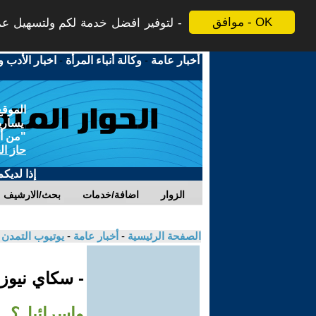
موافق - OK
لتوفير افضل خدمة لكم ولتسهيل عملي
أخبار عامة
-
وكالة أنباء المرأة
-
اخبار الأدب و
الموقع
يسارية
"من أج
حاز ال
إذا لديك
الزوار
اضافة/خدمات
بحث/الارشيف
الصفحة الرئيسية
-
أخبار عامة
-
يوتيوب التمدن
- سكاي نيوز
وإسرائيل؟