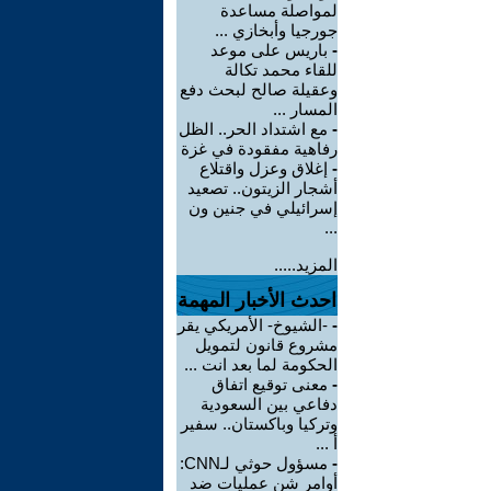
لمواصلة مساعدة
جورجيا وأبخازي ...
-
باريس على موعد
للقاء محمد تكالة
وعقيلة صالح لبحث دفع
المسار ...
-
مع اشتداد الحر.. الظل
رفاهية مفقودة في غزة
-
إغلاق وعزل واقتلاع
أشجار الزيتون.. تصعيد
إسرائيلي في جنين ون
...
المزيد.....
احدث الأخبار المهمة
-
-الشيوخ- الأمريكي يقر
مشروع قانون لتمويل
الحكومة لما بعد انت ...
-
معنى توقيع اتفاق
دفاعي بين السعودية
وتركيا وباكستان.. سفير
أ ...
-
مسؤول حوثي لـCNN:
أوامر شن عمليات ضد