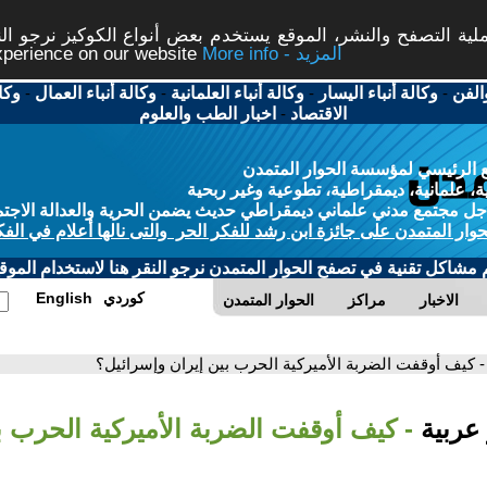
ة التصفح والنشر، الموقع يستخدم بعض أنواع الكوكيز نرجو النق
More info - المزيد
experience on our website
الفن
-
وكالة أنباء اليسار
-
وكالة أنباء العلمانية
-
وكالة أنباء العمال
-
وكا
الاقتصاد
-
اخبار الطب والعلوم
 الرئيسي لمؤسسة الحوار المتمدن
، علمانية، ديمقراطية، تطوعية وغير ربحية
ل مجتمع مدني علماني ديمقراطي حديث يضمن الحرية والعدالة الاجتم
حوار المتمدن على جائزة ابن رشد للفكر الحر والتى نالها أعلام في الفك
م مشاكل تقنية في تصفح الحوار المتمدن نرجو النقر هنا لاستخدام الموقع
كوردي
English
الاخبار
مراكز
الحوار المتمدن
- كيف أوقفت الضربة الأميركية الحرب بين إيران وإسرائيل؟
 عربية
- كيف أوقفت الضربة الأميركية الحرب ب