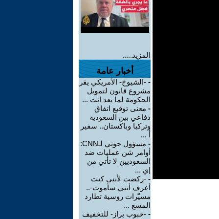
المزيد.....
أخبار عامة
-
-الشيوخ- الأمريكي يقر
مشروع قانون لتمويل
الحكومة لما بعد انت ...
-
معنى توقيع اتفاق
دفاعي بين السعودية
وتركيا وباكستان.. سفير
أ ...
-
مسؤول حوثي لـCNN:
أوامر شن عمليات ضد
السعوديين لا تأتي من
إي ...
-
-ركضت لأنني كنت
أعرف أنني سأموت-..
مسيّرات روسية تطارد
المسع ...
-
-حبوب براز- للتخفيف