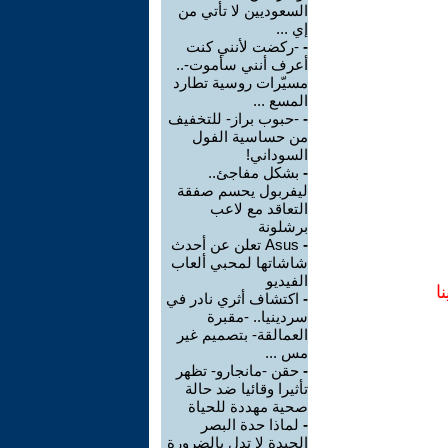
السعوديين لا تأتي من
إي ...
-
-ركضت لأنني كنت
أعرف أنني سأموت-..
مسيّرات روسية تطارد
المسع ...
-
-حبوب براز- للتخفيف
من حساسية الفول
السوداني!
-
بشكل مفاجئ..
ليفربول يحسم صفقة
التعاقد مع لاعب
برشلونة
-
Asus تعلن عن أحدث
شاشاتها لمحبي ألعاب
الفيديو
ا
-
اكتشاف أثري نادر في
سردينيا.. -مقبرة
العمالقة- بتصميم غير
مس ...
-
حقن -مانجارو- تظهر
تأثيرا وقائيا ضد حالة
صحية مهددة للحياة
-
لماذا حدة البصر
الجيدة لا تدل بالضرورة