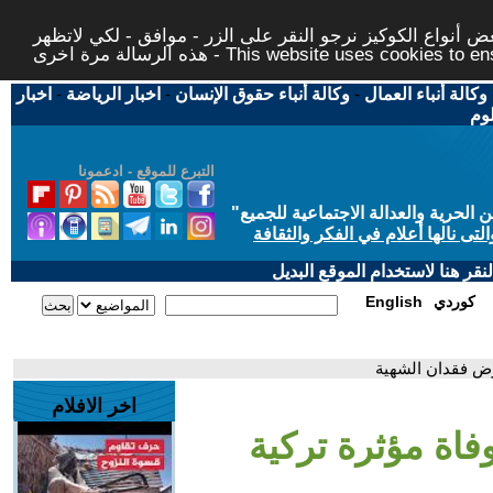
 أنواع الكوكيز نرجو النقر على الزر - موافق - لكي لاتظهر
This website uses cookies to ensure you ge
وكالة أنباء العمال
-
وكالة أنباء حقوق الإنسان
-
اخبار الرياضة
-
اخبار
لوم
التبرع للموقع - ادعمونا
حرية والعدالة الاجتماعية للجميع
"
تى نالها أعلام في الفكر والثقافة
قر هنا لاستخدام الموقع البديل
كوردي
English
رض فقدان الشهية
اخر الافلام
فاة مؤثرة تركية