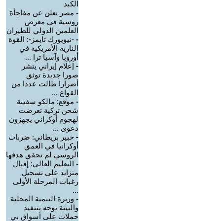
الكبد
-
مصر تعلن عن مفاجأة
روسية في معرض
العلمين الدولي للطيران
-
-نيويورك تايمز-: القوة
النارية الأمريكية في
أوروبا وآسيا ترا ...
-
إعلام إيراني ينشر
صورا جديدة توثق
أضرارا طالت عددا من
القواع ...
-
موقع: مالكو سفينة
شحن تركية تعرضت
لهجوم أوكراني يجهزون
دعوى ...
-
خبير بريطاني: ضربات
أوكرانيا في العمق
الروسي لم تحقق هدفها
-
التعليم العالي: إقبال
متزايد على تسجيل
رغبات المرحلة الأولى
...
-
وزيرة التنمية المحلية
والبيئة توجه بتنفيذ
حملات على أسواق بي