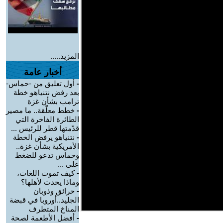
المزيد.....
أخبار عامة
-
أول تعليق من -حماس-
بعد رفض نتنياهو خطة
ترامب بشأن غزة
-
خطط معلّقة.. ما مصير
الطائرة الفاخرة التي
قدّمتها قطر للرئيس ...
-
نتنياهو يرفض الخطة
الأمريكية بشأن غزة..
وحماس تدعو للضغط
على ...
-
كيف تموت اللغات،
وماذا يحدث لأهلها؟
-
حرائق وذوبان
الجليد..أوروبا في قبضة
المناخ المتطرف
-
أفضل الأطعمة لصحة