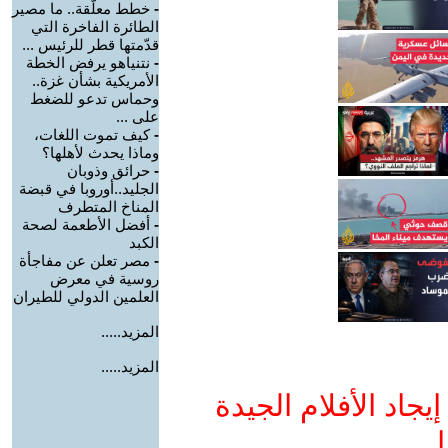
-
خطط معلّقة.. ما مصير
الطائرة الفاخرة التي
قدّمتها قطر للرئيس ...
-
نتنياهو يرفض الخطة
الأمريكية بشأن غزة..
وحماس تدعو للضغط
على ...
-
كيف تموت اللغات،
وماذا يحدث لأهلها؟
-
حرائق وذوبان
الجليد..أوروبا في قبضة
المناخ المتطرف
-
أفضل الأطعمة لصحة
الكبد
-
مصر تعلن عن مفاجأة
روسية في معرض
العلمين الدولي للطيران
المزيد.....
المزيد.....
جاد الأفلام الجيدة
ا