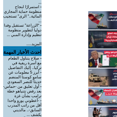
...
-
استمرارًا لنجاح
منظومة حماية المجاري
المائية..” الرى” تستجيب
...
-
“الزراعة” تستقبل وفدا
دوليا لتطوير منظومة
تنظيم وإدارة المبي ...
المزيد.....
احدث الأخبار المهمة
-
صلاح يتناول الطعام
مع أسرة ريفية في
تركيا.. إليك التفاصيل
-
أبرز 5 معلومات عن
سامو كوستا المنضم
حديثاً للنصر السعودي
-
أول تعليق من -حماس-
بعد رفض نتنياهو خطة
ترامب بشأن غزة
-
-أعطوني يورو واحدا
أقل من راتب المدرب
السابق-.. مالديني
يكشف ...