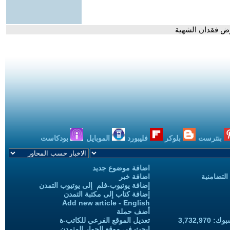
رض فقدان الشهية
بنترست
بلوكر
فليبورد
الموبايل
بودكاست
اضافة موضوع جديد
التضامنية
اضافة خبر
إضافة يوتيوب-فلم إلى يوتيوب التمدن
إضافة كتاب إلى مكتبة التمدن
Add new article - English
أضف حملة
3,732,97
تعديل الموقع الفرعي للكاتب-ة
ابحث في موقع الحوار المتمدن