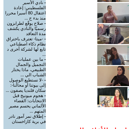
-
نادي الأسير
الفلسطيني: إعادة
اعتقال 80 أسيرا محررا
منذ بدء ح ...
-
صلاح يوقّع لطرابزون
رسميًا والنادي يكشف
مدة التعاقد
-
-ميتا- تعترف باختراق
نظام ذكاء اصطناعي
تابع لها لشركة أخرى د
...
-
ما بين عمليات
التجميل والجمال
الطبيعي، ماذا يختار
الشباب الي ...
-
-لا نستطيع الوصول
إلى بيوتنا أو محالّنا-:
سكان قلنديا يصفون ...
-
هجوم ميونيخ قبل
الانتخابات: القضاء
الألماني يحسم مصير
المتهم ...
-
إطلاق نمر آمور نادر
في برية كازاخستان