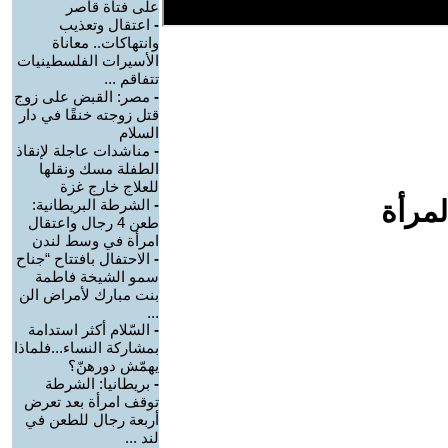
على فتاة قاصر
-
اعتقال وتعذيب
وانتهاكات.. معاناة
الأسيرات الفلسطينيات
تتفاقم ...
-
مصر: القبض على زوج
قتل زوجته خنقًا في دار
السلام
-
مناشدات عاجلة لإنقاذ
الطفلة مسك ونقلها
للعلاج خارج غزة
لمرأة
-
الشرطة البريطانية:
طعن 4 رجال واعتقال
امرأة في وسط لندن
-
الاحتفال بافتتاح “جناح
سمو الشيخة فاطمة
بنت مبارك لأمراض الن
...
-
السّلام أكثر استدامة
بمشاركة النساء...فلماذا
يهمّش دورهنّ؟
-
بريطانيا: الشرطة
توقف امرأة بعد تعرض
أربعة رجال للطعن في
لند ...