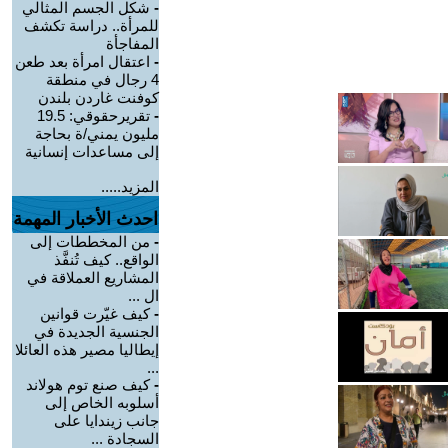
-
شكل الجسم المثالي
للمرأة.. دراسة تكشف
المفاجأة
-
اعتقال امرأة بعد طعن
4 رجال في منطقة
كوفنت غاردن بلندن
-
تقريرحقوقي: 19.5
مليون يمني/ة بحاجة
إلى مساعدات إنسانية
المزيد.....
احدث الأخبار المهمة
-
من المخططات إلى
الواقع.. كيف تُنفَّذ
المشاريع العملاقة في
ال ...
-
كيف غيّرت قوانين
الجنسية الجديدة في
إيطاليا مصير هذه العائلا
...
-
كيف صنع توم هولاند
أسلوبه الخاص إلى
جانب زيندايا على
السجادة ...