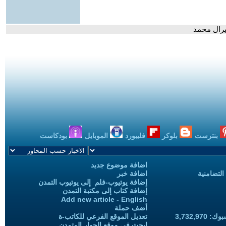
يرال محمد
بنترست
بلوكر
فليبورد
الموبايل
بودكاست
اضافة موضوع جديد
التضامنية
اضافة خبر
إضافة يوتيوب-فلم إلى يوتيوب التمدن
إضافة كتاب إلى مكتبة التمدن
Add new article - English
أضف حملة
3,732,97
تعديل الموقع الفرعي للكاتب-ة
ابحث في موقع الحوار المتمدن