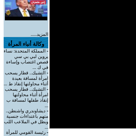
المزيد.....
وكالة أنباء المرأة
-
المملكة المتحدة: نساء
يروين لبي بي سي
قصص اغتصاب وإساءة
في ك ...
-
التشيك.. قطار يسحب
امرأة لمسافة بعيدة
أثناء محاولتها إنقاذ ط ...
-
التشيك.. قطار يسحب
امرأة أثناء محاولتها
إنقاذ طفلها لمسافة ب
...
-
ديشاوندري واشنطن..
متهم باعتداءات جنسية
وبطل في الملاعب اللب
...
-
رئيسة القومي للمرأة