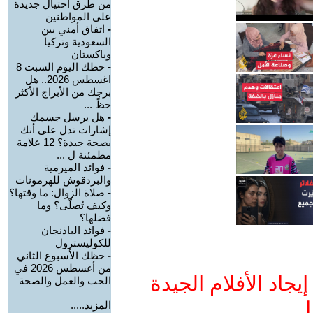
من طرق احتيال جديدة
على المواطنين
-
اتفاق أمني بين
السعودية وتركيا
وباكستان
-
حظك اليوم السبت 8
اغسطس 2026.. هل
برجك من الأبراج الأكثر
حظً ...
-
هل يرسل جسمك
إشارات تدل على أنك
بصحة جيدة؟ 12 علامة
مطمئنة ل ...
-
فوائد الميرمية
والبردقوش للهرمونات
-
صلاة الزوال: ما وقتها؟
وكيف تُصلّى؟ وما
فضلها؟
-
فوائد الباذنجان
للكوليسترول
-
حظك الأسبوع الثاني
من أغسطس 2026 في
جاد الأفلام الجيدة
الحب والعمل والصحة
ا
المزيد.....