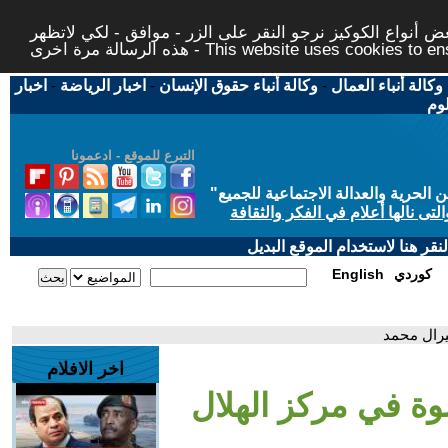
 أنواع الكوكيز نرجو النقر على الزر - موافق - لكي لاتظهر
This website uses cookies to ensure you ge
وكالة أنباء العمال
-
وكالة أنباء حقوق الإنسان
-
اخبار الرياضة
-
اخبار
لوم
التبرع للموقع - ادعمونا
حرية والعدالة الاجتماعية للجميع
"
تى نالها أعلام في الفكر والثقافة
قر هنا لاستخدام الموقع البديل
كوردي
English
يرال محمد
اخر الافلام
ضوة في مركز الهلال