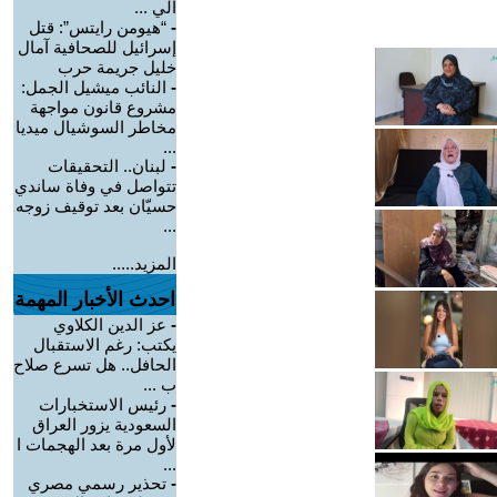
الي ...
-
“هيومن رايتس”: قتل
إسرائيل للصحافية آمال
خليل جريمة حرب
-
النائب ميشيل الجمل:
مشروع قانون مواجهة
مخاطر السوشيال ميديا
...
-
لبنان.. التحقيقات
تتواصل في وفاة ساندي
حسيّان بعد توقيف زوجه
...
المزيد.....
احدث الأخبار المهمة
-
عز الدين الكلاوي
يكتب: رغم الاستقبال
الحافل.. هل تسرع صلاح
ب ...
-
رئيس الاستخبارات
السعودية يزور العراق
لأول مرة بعد الهجمات ا
...
-
تحذير رسمي مصري