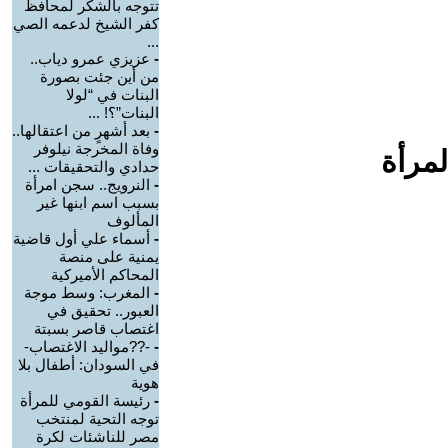
تتوجه بالشكر لمحافظ
كفر الشيخ لدعمه الصي
...
-
عزيزي عمرو دياب..
من أين جئت بصورة
البنات في “لولا
البنات”؟! ...
-
بعد أشهرٍ من اعتقالها..
وفاة المخرجة نيلوفر
لمرأة
حدادي والتحقيقات ...
-
النرويج.. سجن امرأة
بسبب اسم ابنها غير
المألوف
-
أسماء علي أول قاضية
يمنية على منصة
المحاكم الأميركية
-
المغرب: وسط موجة
العبور.. تحقيق في
اغتصاب قاصر بسبتة
-
-??مواليد الاغتصاب-
في السودان: أطفال بلا
هوية
-
رئيسة القومي للمرأة
توجه التحية لمنتخب
مصر للناشئات لكرة