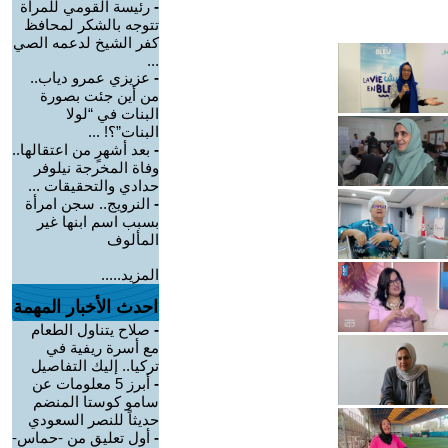
-
رئيسة القومي للمرأة
تتوجه بالشكر لمحافظ
كفر الشيخ لدعمه الصي
...
-
عزيزي عمرو دياب..
من أين جئت بصورة
البنات في “لولا
البنات”؟! ...
-
بعد أشهرٍ من اعتقالها..
وفاة المخرجة نيلوفر
حدادي والتحقيقات ...
-
النرويج.. سجن امرأة
بسبب اسم ابنها غير
المألوف
المزيد.....
احدث الأخبار المهمة
-
صلاح يتناول الطعام
مع أسرة ريفية في
تركيا.. إليك التفاصيل
-
أبرز 5 معلومات عن
سامو كوستا المنضم
حديثاً للنصر السعودي
-
أول تعليق من -حماس-