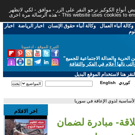
 أنواع الكوكيز نرجو النقر على الزر - موافق - لكي لاتظهر
This website uses cookies to ensure you ge
وكالة أنباء العمال
-
وكالة أنباء حقوق الإنسان
-
اخبار الرياضة
-
اخبار
لوم
التبرع للموقع - ادعمونا
حرية والعدالة الاجتماعية للجميع
"
تى نالها أعلام في الفكر والثقافة
قر هنا لاستخدام الموقع البديل
كوردي
English
الأساسية لذوي الإعاقة في سوريا
اخر الافلام
لاقة- مبادرة لضمان