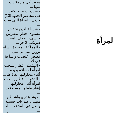
يموت كل من يقترب
منها ...
-
سرديات ما لا يكتب
في محاضر الجنود (10)
جدتي: المرأة التي سب
...
-
شرطة لندن تخفض
مستوى خطر -مفترس
جنسي- لضعف البصر
لمرأة
فيرتكب 3 جر ...
-
المملكة المتحدة: نساء
يروين لبي بي سي
قصص اغتصاب وإساءة
في ك ...
-
التشيك.. قطار يسحب
امرأة لمسافة بعيدة
أثناء محاولتها إنقاذ ط ...
-
التشيك.. قطار يسحب
امرأة أثناء محاولتها
إنقاذ طفلها لمسافة ب
...
-
ديشاوندري واشنطن..
متهم باعتداءات جنسية
وبطل في الملاعب اللب
...