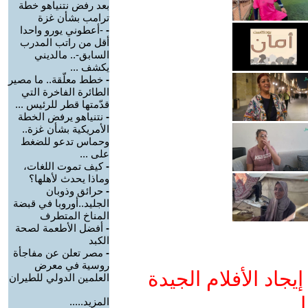
بعد رفض نتنياهو خطة
ترامب بشأن غزة
-
-أعطوني يورو واحدا
أقل من راتب المدرب
السابق-.. مالديني
يكشف ...
-
خطط معلّقة.. ما مصير
الطائرة الفاخرة التي
قدّمتها قطر للرئيس ...
-
نتنياهو يرفض الخطة
الأمريكية بشأن غزة..
وحماس تدعو للضغط
على ...
-
كيف تموت اللغات،
وماذا يحدث لأهلها؟
-
حرائق وذوبان
الجليد..أوروبا في قبضة
المناخ المتطرف
-
أفضل الأطعمة لصحة
الكبد
-
مصر تعلن عن مفاجأة
روسية في معرض
جاد الأفلام الجيدة
العلمين الدولي للطيران
ا
المزيد.....