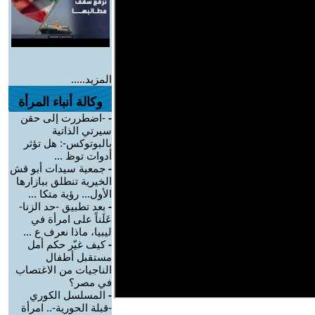
المزيد.....
وكالة أنباء المرأة
-
-اضطررت إلى حقن
سيرتي الذاتية
بالبوتوكس-: هل تؤثر
أدوات توظ ...
-
جمعية سيدات أبو قش
الخيرية تنطلق ببازارها
الأول... رؤية متكا ...
-
بعد تطبيق -حد الزنا-
عَلَناً على امرأة في
ليبيا، ماذا نعرف ع ...
-
كيف غيّر حكم أمل
مستقبل أطفال
الناجيات من الاغتصاب
في مصر؟
-
المسلسل الكوري
-قبلة الحورية-.. امرأة