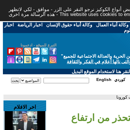
 أنواع الكوكيز نرجو النقر على الزر - موافق - لكي لاتظهر
This website uses cookies to ensure you ge
وكالة أنباء العمال
-
وكالة أنباء حقوق الإنسان
-
اخبار الرياضة
-
اخبار
لوم
التبرع للموقع - ادعمونا
حرية والعدالة الاجتماعية للجميع
"
تى نالها أعلام في الفكر والثقافة
قر هنا لاستخدام الموقع البديل
كوردي
English
 كورونا
اخر الافلام
تحذر من ارتفاع