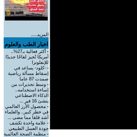
المزيد.....
اخبار الطب والعلوم
-
أكثر فعالية بـ27%..
أمريكا تُجيز لقاحًا جديدًا
للإنفلونزا
-
-كلود- يساعد في
إسقاط مسألة رياضية
صمدت 87 عاما
-
وسط تحذيرات من
إساءة استخدامه..
الذكاء الاصطناعي
ينشئ 16 فير ...
-
محصول الأرز العالمي
في خطر كبير.. والعلماء
أشد قلقا مما مضى ...
-
علامة واحدة تكشف
جودة العسل الطبيعي
-
منظمة الصحة العالمية