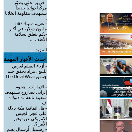
-
فريق بحثي يطوّر
مركّباً دوائياً جديداً
يستهدف مقاومة الخلايا
...
-
تغريم -ميتا- 567
مليون دولار، في أكبر
حكم يتعلق بسلامة
الأطف ...
المزيد.....
احدث الأخبار المهمة
-
أزياء الفيلم تُعرض
للبيع.. مزاد يحقق حلم
جمهورThe Devil Wear
...
-
الإمارات.. هجوم
إيراني بصاروخ يستهدف
سفينة تابعة لـ-أدنوك-
ف ...
-
هل اتفاقية مكة دلالة
على عجز الجيش
الأمريكي عن توفير
الأمن؟. ...
-
رسميا.. أرسنال يضم