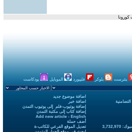
 كورونا
بنترست
بلوكر
فليبورد
الموبايل
بودكاست
اضافة موضوع جديد
التضامنية
اضافة خبر
إضافة يوتيوب-فلم إلى يوتيوب التمدن
إضافة كتاب إلى مكتبة التمدن
Add new article - English
أضف حملة
3,732,97
تعديل الموقع الفرعي للكاتب-ة
ابحث في موقع الحوار المتمدن