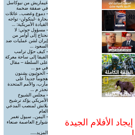
غيماريش من نيوكاسل
في صفقة ضخمة
-
دموع وغضب.. عائلات
بحارة -لينكولن- تواجه
القيادة الأمريكية: ...
-
مسؤول حوثي: لا
نحتاج إلى أوامر من
إيران لشن عمليات ضد
السعود ...
-
كيف حوّل ترامب
الفيفا إلى ساحة معركة
على السلطة – مقال
في مو ...
-
الحوثيون يشنون
هجوماً جديداً على
مأرب، والأمم المتحدة
تحذر م ...
-
مجلس الشيوخ
الأمريكي يؤكد ترشيح
بلانش لمنصب المدعي
العام
-
اليمن.. سيول تغمر
جاد الأفلام الجيدة
شوارع العاصمة صنعاء
ا
المزيد.....