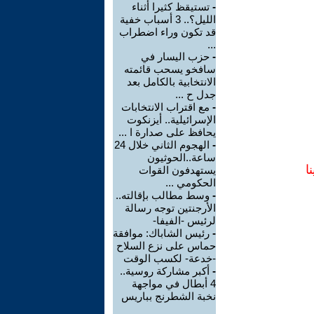
-
تستيقظ كثيرا أثناء
الليل؟.. 3 أسباب خفية
قد تكون وراء اضطراب
...
-
حزب اليسار في
سافخو يسحب قائمته
الانتخابية بالكامل بعد
جدل ح ...
-
مع اقتراب الانتخابات
الإسرائيلية.. أيزنكوت
يحافظ على صدارة ا ...
-
الهجوم الثاني خلال 24
ساعة..الحوثيون
ا
يستهدفون القوات
الحكومي ...
-
وسط مطالب بإقالته..
الأرجنتين توجه رسالة
لرئيس -الفيفا-
-
رئيس الشاباك: موافقة
حماس على نزع السلاح
-خدعة- لكسب الوقت
-
أكبر مشاركة روسية..
4 أبطال في مواجهة
نخبة الشطرنج بباريس