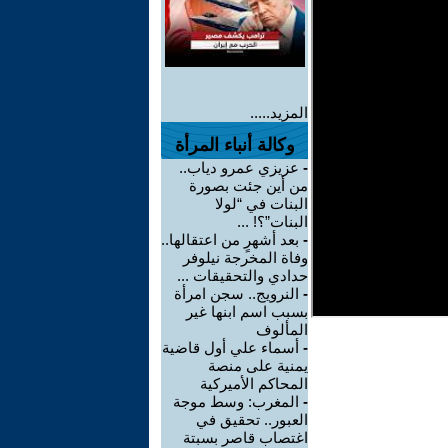
المزيد.....
وكالة أنباء المرأة
-
عزيزي عمرو دياب..
من أين جئت بصورة
البنات في “لولا
البنات”؟! ...
-
بعد أشهرٍ من اعتقالها..
وفاة المخرجة نيلوفر
حدادي والتحقيقات ...
-
النرويج.. سجن امرأة
بسبب اسم ابنها غير
المألوف
-
أسماء علي أول قاضية
يمنية على منصة
المحاكم الأميركية
-
المغرب: وسط موجة
العبور.. تحقيق في
اغتصاب قاصر بسبتة