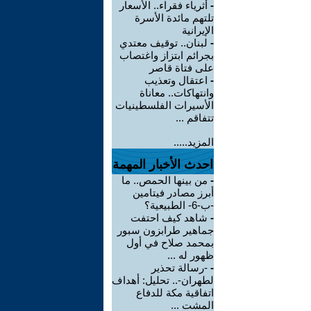
-
أثرياء فقراء.. الأسعار
تلتهم مائدة الأسرة
الإيرانية
-
لبنان.. توقيف معتدي
بجرائم ابتزاز واغتصاب
على فتاة قاصر
-
اعتقال وتعذيب
وانتهاكات.. معاناة
الأسيرات الفلسطينيات
تتفاقم ...
المزيد.....
احدث الأخبار المهمة
-
من بينها الحمص.. ما
أبرز مصادر فيتامين
-ب-6- الطبيعية؟
-
شاهد كيف احتفت
جماهير طرابزون سبور
بمحمد صلاح في أول
ظهور له ...
-
-رسالة تحذير
لطهران-.. تحليل: أهداف
اتفاقية مكة للدفاع
المشت ...