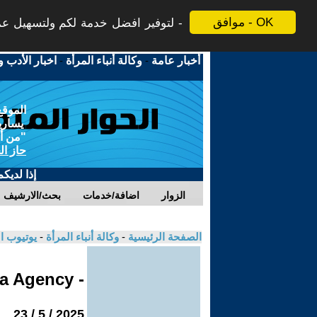
موافق - OK
لتوفير افضل خدمة لكم ولتسهيل عملي
أخبار عامة
-
وكالة أنباء المرأة
-
اخبار الأدب و
الموقع
يسارية
"من أج
حاز ال
إذا لديك
الزوار
اضافة/خدمات
بحث/الارشيف
الصفحة الرئيسية
-
وكالة أنباء المرأة
-
يوتيوب ا
- Jinha Agency
2025 / 5 / 23