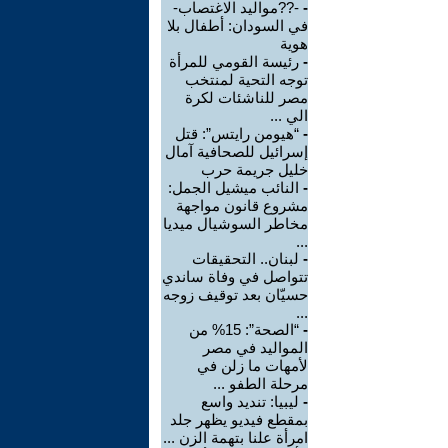
-
-??مواليد الاغتصاب-
في السودان: أطفال بلا
هوية
-
رئيسة القومي للمرأة
توجه التحية لمنتخب
مصر للناشئات لكرة
الي ...
-
“هيومن رايتس”: قتل
إسرائيل للصحافية آمال
خليل جريمة حرب
-
النائب ميشيل الجمل:
مشروع قانون مواجهة
مخاطر السوشيال ميديا
...
-
لبنان.. التحقيقات
تتواصل في وفاة ساندي
حسيّان بعد توقيف زوجه
...
-
“الصحة”: 15% من
المواليد في مصر
لأمهات ما زلن في
مرحلة الطفو ...
-
ليبيا: تنديد واسع
بمقطع فيديو يظهر جلد
امرأة علنا بتهمة الزن ...