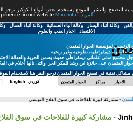
ة التصفح والنشر، الموقع يستخدم بعض أنواع الكوكيز نرجو النق
More info - المزيد
experience on our website
الفن
-
وكالة أنباء اليسار
-
وكالة أنباء العلمانية
-
وكالة أنباء العمال
-
وكا
الاقتصاد
-
اخبار الطب والعلوم
 الرئيسي لمؤسسة الحوار المتمدن
، علمانية، ديمقراطية، تطوعية وغير ربحية
ل مجتمع مدني علماني ديمقراطي حديث يضمن الحرية والعدالة الاجتم
حوار المتمدن على جائزة ابن رشد للفكر الحر والتى نالها أعلام في الفك
م مشاكل تقنية في تصفح الحوار المتمدن نرجو النقر هنا لاستخدام الموقع
كوردي
English
الاخبار
مراكز
الحوار المتمدن
لتمدن
- مشاركة كبيرة للفلاحات في سوق الفلاح التونسي
- مشاركة كبيرة للفلاحات في سوق الفلا