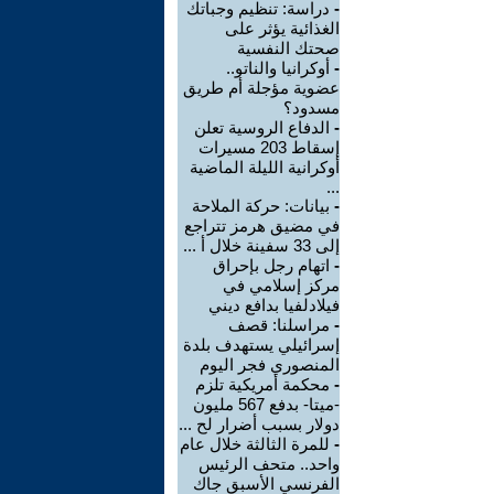
-
دراسة: تنظيم وجباتك
الغذائية يؤثر على
صحتك النفسية
-
أوكرانيا والناتو..
عضوية مؤجلة أم طريق
مسدود؟
-
الدفاع الروسية تعلن
إسقاط 203 مسيرات
أوكرانية الليلة الماضية
...
-
بيانات: حركة الملاحة
في مضيق هرمز تتراجع
إلى 33 سفينة خلال أ ...
-
اتهام رجل بإحراق
مركز إسلامي في
فيلادلفيا بدافع ديني
-
مراسلنا: قصف
إسرائيلي يستهدف بلدة
المنصوري فجر اليوم
-
محكمة أمريكية تلزم
-ميتا- بدفع 567 مليون
دولار بسبب أضرار لح ...
-
للمرة الثالثة خلال عام
واحد.. متحف الرئيس
الفرنسي الأسبق جاك