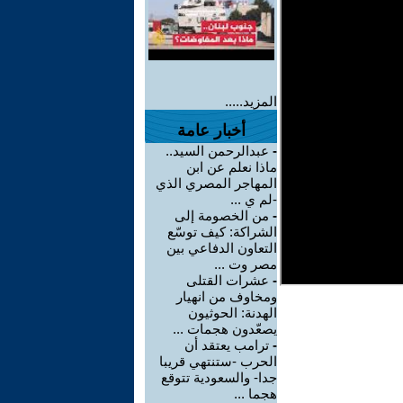
المزيد.....
أخبار عامة
-
عبدالرحمن السيد..
ماذا نعلم عن ابن
المهاجر المصري الذي
-لم ي ...
-
من الخصومة إلى
الشراكة: كيف توسّع
التعاون الدفاعي بين
مصر وت ...
-
عشرات القتلى
ومخاوف من انهيار
الهدنة: الحوثيون
يصعّدون هجمات ...
-
ترامب يعتقد أن
الحرب -ستنتهي قريبا
جدا- والسعودية تتوقع
هجما ...