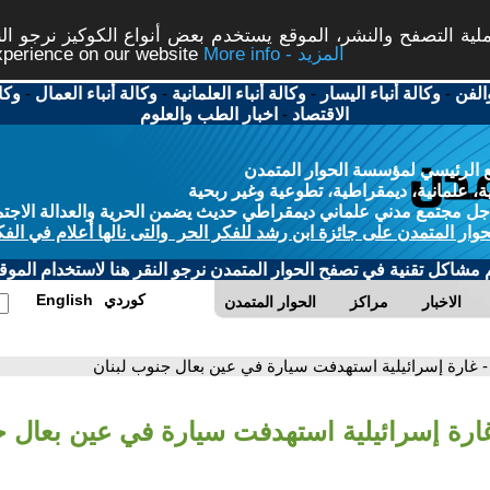
ة التصفح والنشر، الموقع يستخدم بعض أنواع الكوكيز نرجو النق
More info - المزيد
experience on our website
الفن
-
وكالة أنباء اليسار
-
وكالة أنباء العلمانية
-
وكالة أنباء العمال
-
وكا
الاقتصاد
-
اخبار الطب والعلوم
 الرئيسي لمؤسسة الحوار المتمدن
، علمانية، ديمقراطية، تطوعية وغير ربحية
ل مجتمع مدني علماني ديمقراطي حديث يضمن الحرية والعدالة الاجتم
حوار المتمدن على جائزة ابن رشد للفكر الحر والتى نالها أعلام في الفك
م مشاكل تقنية في تصفح الحوار المتمدن نرجو النقر هنا لاستخدام الموقع
كوردي
English
الاخبار
مراكز
الحوار المتمدن
- غارة إسرائيلية استهدفت سيارة في عين بعال جنوب لبنان
غارة إسرائيلية استهدفت سيارة في عين بعال ج