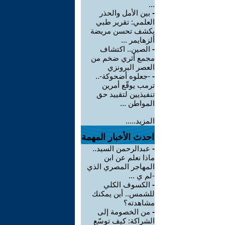
...
-
بين الأمل والحذر
العلمي: تقرير طبي
يكشف تحسن مريضة
ألزهايمر ...
-
الصين.. اكتشاف
مجمع أثري ضخم من
العصر البرونزي
-
-جعلوه أضحوكة-..
ترمب يوقّع أمرين
تنفيذيين لتقييد حق
المواطن ...
المزيد.....
احدث الأخبار المهمة
-
عبدالرحمن السيد..
ماذا نعلم عن ابن
المهاجر المصري الذي
-لم ي ...
-
الكسوف الكلي
للشمس.. أين يمكنك
مشاهدته؟
-
من الخصومة إلى
الشراكة: كيف توسّع