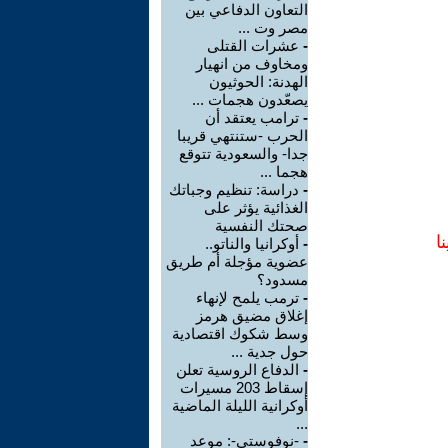
التعاون الدفاعي بين
مصر وت ...
-
عشرات القتلى
ومخاوف من انهيار
الهدنة: الحوثيون
يصعّدون هجمات ...
-
ترامب يعتقد أن
الحرب -ستنتهي قريبا
جدا- والسعودية تتوقع
هجما ...
-
دراسة: تنظيم وجباتك
الغذائية يؤثر على
صحتك النفسية
ا
-
أوكرانيا والناتو..
عضوية مؤجلة أم طريق
مسدود؟
-
ترمب يلمح لإنهاء
إغلاق مضيق هرمز
وسط شكوك اقتصادية
حول جدية ...
-
الدفاع الروسية تعلن
إسقاط 203 مسيرات
أوكرانية الليلة الماضية
...
-
-نوفوستي-: موعد