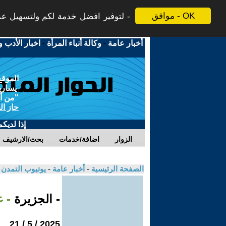
موافق - OK
لتوفير افضل خدمة لكم ولتسهيل عملي
أخبار عامة
-
وكالة أنباء المرأة
-
اخبار الأدب و
الموقع
يسارية
"من أج
حاز ال
إذا لديك
الزوار
اضافة/خدمات
بحث/الارشيف
الصفحة الرئيسية
-
أخبار عامة
-
يوتيوب التمدن
- الجزيرة
- 
2025 / 5 / 21