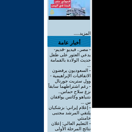
المزيد.....
أخبار عامة
-
مصر.. فيديو -قديم-
يدعي العثور على طفل
حديث الولادة بالقمامة
...
-
السعوديون يرفضون
الاتفاقيات الإبراهيمية -
وول ستريت جورنال
-
رغم اشتراطهما سابقاً
نزع سلاح حماس..
نتنياهو وكاتس يوافقان
س ...
-
إعلام إيراني: بزشكيان
يلتقي المرشد مجتبى
خامنئي
-
التعليم العالي: إعلان
نتائج المرحلة الأولى