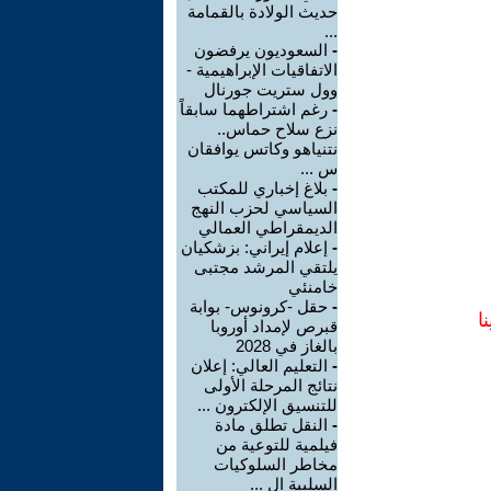
حديث الولادة بالقمامة
...
-
السعوديون يرفضون
الاتفاقيات الإبراهيمية -
وول ستريت جورنال
-
رغم اشتراطهما سابقاً
نزع سلاح حماس..
نتنياهو وكاتس يوافقان
س ...
-
بلاغ إخباري للمكتب
السياسي لحزب النهج
الديمقراطي العمالي
-
إعلام إيراني: بزشكيان
يلتقي المرشد مجتبى
خامنئي
-
حقل -كرونوس- بوابة
ا
قبرص لإمداد أوروبا
بالغاز في 2028
-
التعليم العالي: إعلان
نتائج المرحلة الأولى
للتنسيق الإلكترون ...
-
النقل تطلق مادة
فيلمية للتوعية من
مخاطر السلوكيات
السلبية ال ...