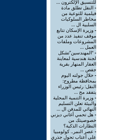
للتنسيق الإلكترون ...
-
النقل تطلق مادة
فيلمية للتوعية من
مخاطر السلوكيات
السلبية ال ...
-
وزيرة الإسكان تتابع
موقف تنفيذ عدد من
المشروعات وملفات
العمل ...
-
“المهندسين”تشكل
لجنة هندسية لمعاينة
العقار المنهار بقرية
جفص ...
-
خلال جولته اليوم
بمحافظة مطروح:
النقل: رئيس الوزراء
يتفقد مح ...
-
وزيرة التنمية المحلية
والبيئة تعلن التسليم
النهائي للمدفن ال ...
-
هل تحمي أغاني ديزني
خصوصيتك من
النظارات الذكية؟
-
عصر النمر.. كولومبيا
على أعتاب تحول جذري