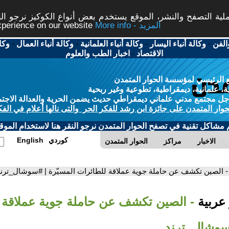
ة التصفح والنشر، الموقع يستخدم بعض أنواع الكوكيز نرجو النق
More info - المزيد
experience on our website
الفن
-
وكالة أنباء اليسار
-
وكالة أنباء العلمانية
-
وكالة أنباء العمال
-
وكا
الاقتصاد
-
اخبار الطب والعلوم
 الرئيسي لمؤسسة الحوار المتمدن
، علمانية، ديمقراطية، تطوعية وغير ربحية
ل مجتمع مدني علماني ديمقراطي حديث يضمن الحرية والعدالة الاجتم
حوار المتمدن على جائزة ابن رشد للفكر الحر والتى نالها أعلام في الفك
م مشاكل تقنية في تصفح الحوار المتمدن نرجو النقر هنا لاستخدام الموقع
كوردي
English
الاخبار
مراكز
الحوار المتمدن
- الصين تكشف عن حاملة جوية عملاقة للطائرات المسيّرة | #سوشال_ترن
 عربية
- الصين تكشف عن حاملة جوية عملاقة 
#سوشال_ترند