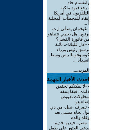
وانقسام حاد
-
رفع قيود ملكية
التلفزيون في أمريكا..
إنقاذ للمحطات المحلية
أ ...
-
غوفمان يصفّي إرث
برنيع.. هل يحمي نتنياهو
من فاتورة الفشل؟
-
-عار عليك!-.. نائبة
ترشق رئيس وزراء
كوسوفو بالبيض وسط
انسداد ...
المزيد.....
احدث الأخبار المهمة
-
-لا يمكنكم تحقيق
ذلك-.. فيفا ينتقد
محاولات تقويض
إنفانتينو
-
تصرف -نبيل- من دي
بول تجاه ميسي بعد
وفاة والده
-
مصر.. فيديو -قديم-
يدعي العثور على طفل