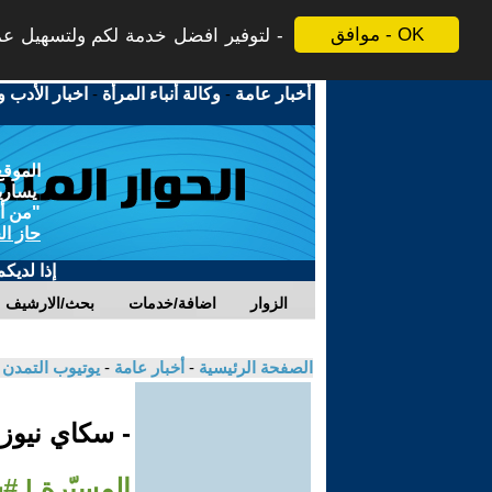
موافق - OK
لتوفير افضل خدمة لكم ولتسهيل عملي
أخبار عامة
-
وكالة أنباء المرأة
-
اخبار الأدب و
الموقع
يسارية
"من أج
حاز ال
إذا لديك
الزوار
اضافة/خدمات
بحث/الارشيف
الصفحة الرئيسية
-
أخبار عامة
-
يوتيوب التمدن
- سكاي نيوز
المسيّرة | 