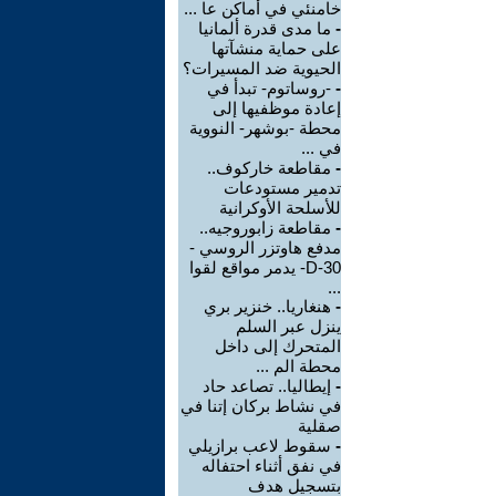
خامنئي في أماكن عا ...
-
ما مدى قدرة ألمانيا
على حماية منشآتها
الحيوية ضد المسيرات؟
-
-روساتوم- تبدأ في
إعادة موظفيها إلى
محطة -بوشهر- النووية
في ...
-
مقاطعة خاركوف..
تدمير مستودعات
للأسلحة الأوكرانية
-
مقاطعة زابوروجيه..
مدفع هاوتزر الروسي -
D-30- يدمر مواقع لقوا
...
-
هنغاريا.. خنزير بري
ينزل عبر السلم
المتحرك إلى داخل
محطة الم ...
-
إيطاليا.. تصاعد حاد
في نشاط بركان إتنا في
صقلية
-
سقوط لاعب برازيلي
في نفق أثناء احتفاله
بتسجيل هدف