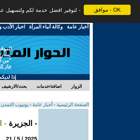
موافق - OK
لتوفير افضل خدمة لكم ولتسهيل عملي
أخبار عامة
-
وكالة أنباء المرأة
-
اخبار الأدب و
الموقع
يسارية
"من أج
حاز ال
إذا لديك
الزوار
اضافة/خدمات
بحث/الارشيف
الصفحة الرئيسية
-
أخبار عامة
-
يوتيوب التمدن
- الجزيرة
- 
2025 / 5 / 21