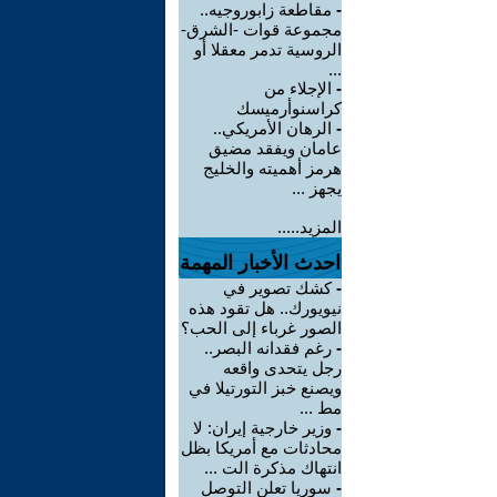
-
مقاطعة زابوروجيه..
مجموعة قوات -الشرق-
الروسية تدمر معقلا أو
...
-
الإجلاء من
كراسنوأرميسك
-
الرهان الأمريكي..
عامان ويفقد مضيق
هرمز أهميته والخليج
يجهز ...
المزيد.....
احدث الأخبار المهمة
-
كشك تصوير في
نيويورك.. هل تقود هذه
الصور غرباء إلى الحب؟
-
رغم فقدانه البصر..
رجل يتحدى واقعه
ويصنع خبز التورتيلا في
مط ...
-
وزير خارجية إيران: لا
محادثات مع أمريكا بظل
انتهاك مذكرة الت ...
-
سوريا تعلن التوصل