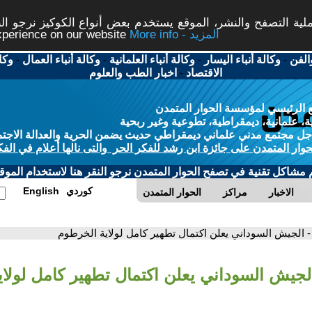
ة التصفح والنشر، الموقع يستخدم بعض أنواع الكوكيز نرجو النق
More info - المزيد
experience on our website
الفن
-
وكالة أنباء اليسار
-
وكالة أنباء العلمانية
-
وكالة أنباء العمال
-
وكا
الاقتصاد
-
اخبار الطب والعلوم
 الرئيسي لمؤسسة الحوار المتمدن
، علمانية، ديمقراطية، تطوعية وغير ربحية
ل مجتمع مدني علماني ديمقراطي حديث يضمن الحرية والعدالة الاجتم
حوار المتمدن على جائزة ابن رشد للفكر الحر والتى نالها أعلام في الفك
م مشاكل تقنية في تصفح الحوار المتمدن نرجو النقر هنا لاستخدام الموقع
كوردي
English
الاخبار
مراكز
الحوار المتمدن
- الجيش السوداني يعلن اكتمال تطهير كامل لولاية الخرطوم
الجيش السوداني يعلن اكتمال تطهير كامل لولا