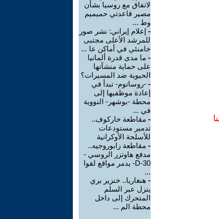
لاتفاق مع روسيا بشأن
مصير قاعدتي حميميم
وط ...
-
إعلام إيراني: نشر صور
للمرشد الأعلى مجتبى
خامنئي في أماكن عا ...
-
ما مدى قدرة ألمانيا
على حماية منشآتها
الحيوية ضد المسيرات؟
-
-روساتوم- تبدأ في
إعادة موظفيها إلى
محطة -بوشهر- النووية
في ...
ا
-
مقاطعة خاركوف..
تدمير مستودعات
للأسلحة الأوكرانية
-
مقاطعة زابوروجيه..
مدفع هاوتزر الروسي -
D-30- يدمر مواقع لقوا
...
-
هنغاريا.. خنزير بري
ينزل عبر السلم
المتحرك إلى داخل
محطة الم ...