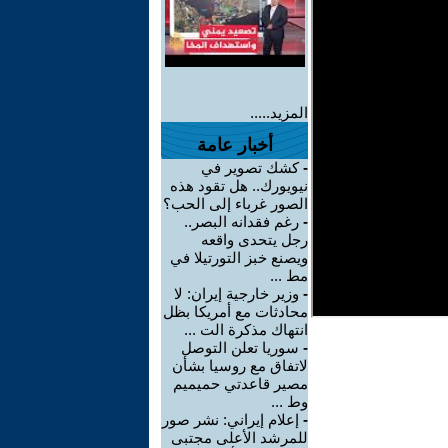
المزيد.....
أخبار عامة
-
كشك تصوير في
نيويورك.. هل تقود هذه
الصور غرباء إلى الحب؟
-
رغم فقدانه البصر..
رجل يتحدى واقعه
ويصنع خبز التورتيلا في
مط ...
-
وزير خارجية إيران: لا
محادثات مع أمريكا بظل
انتهاك مذكرة الت ...
-
سوريا تعلن التوصل
لاتفاق مع روسيا بشأن
مصير قاعدتي حميميم
وط ...
-
إعلام إيراني: نشر صور
للمرشد الأعلى مجتبى