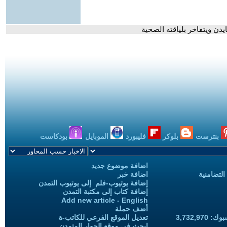
ن ويتفاخر بلياقته الصحية
بنترست
بلوكر
فليبورد
الموبايل
بودكاست
اضافة موضوع جديد
التضامنية
اضافة خبر
إضافة يوتيوب-فلم إلى يوتيوب التمدن
إضافة كتاب إلى مكتبة التمدن
Add new article - English
أضف حملة
3,732,97
تعديل الموقع الفرعي للكاتب-ة
ابحث في موقع الحوار المتمدن