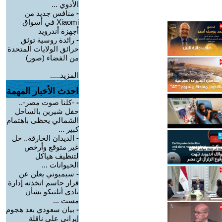
الأدوي ...
-
منافس جديد من
Xiaomi في أسواق
أجهزة أندرويد
-
رائدة روسية توثق
حرائق الولايات المتحدة
من الفضاء (صور)
المزيد.....
احدث الأخبار المهمة
-
-كلنا صوت مصر-..
حفل شيرين بالساحل
الشمالي يحظى باهتمام
كبير ...
-
الديدان الخارقة.. حل
غير متوقع وأرخص
لتنظيف هياكل
الحيوانات ...
-
سيميوني يعلن عن
قرار حاسم اتخذته إدارة
نادي أتلتيكو بشأن
مست ...
-
بيان سعودي بعد هجوم
إيراني على ناقلة