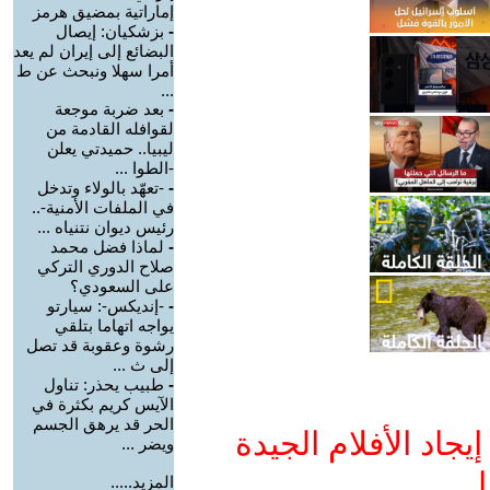
إماراتية بمضيق هرمز
-
بزشكيان: إيصال
البضائع إلى إيران لم يعد
أمرا سهلا ونبحث عن ط
...
-
بعد ضربة موجعة
لقوافله القادمة من
ليبيا.. حميدتي يعلن
-الطوا ...
-
-تعهّد بالولاء وتدخل
في الملفات الأمنية-..
رئيس ديوان نتنياه ...
-
لماذا فضل محمد
صلاح الدوري التركي
على السعودي؟
-
-إنديكس-: سيارتو
يواجه اتهاما بتلقي
رشوة وعقوبة قد تصل
إلى ث ...
-
طبيب يحذر: تناول
الآيس كريم بكثرة في
الحر قد يرهق الجسم
جاد الأفلام الجيدة
ويضر ...
ا
المزيد.....