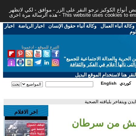
 أنواع الكوكيز نرجو النقر على الزر - موافق - لكي لاتظهر
This website uses cookies to ensure you ge
وكالة أنباء العمال
-
وكالة أنباء حقوق الإنسان
-
اخبار الرياضة
-
اخبار
لوم
التبرع للموقع - ادعمونا
حرية والعدالة الاجتماعية للجميع
"
تى نالها أعلام في الفكر والثقافة
قر هنا لاستخدام الموقع البديل
كوردي
English
ن ويتفاخر بلياقته الصحية
اخر الافلام
دهش من سرطان