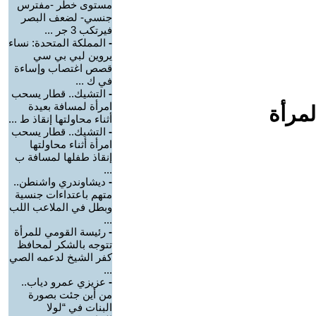
مستوى خطر -مفترس
جنسي- لضعف البصر
فيرتكب 3 جر ...
-
المملكة المتحدة: نساء
يروين لبي بي سي
قصص اغتصاب وإساءة
في ك ...
-
التشيك.. قطار يسحب
امرأة لمسافة بعيدة
لمرأة
أثناء محاولتها إنقاذ ط ...
-
التشيك.. قطار يسحب
امرأة أثناء محاولتها
إنقاذ طفلها لمسافة ب
...
-
ديشاوندري واشنطن..
متهم باعتداءات جنسية
وبطل في الملاعب اللب
...
-
رئيسة القومي للمرأة
تتوجه بالشكر لمحافظ
كفر الشيخ لدعمه الصي
...
-
عزيزي عمرو دياب..
من أين جئت بصورة
البنات في “لولا