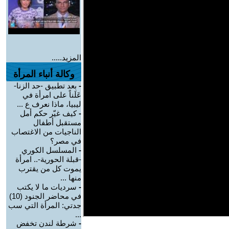
المزيد.....
وكالة أنباء المرأة
-
بعد تطبيق -حد الزنا-
عَلَناً على امرأة في
ليبيا، ماذا نعرف ع ...
-
كيف غيّر حكم أمل
مستقبل أطفال
الناجيات من الاغتصاب
في مصر؟
-
المسلسل الكوري
-قبلة الحورية-.. امرأة
يموت كل من يقترب
منها ...
-
سرديات ما لا يكتب
في محاضر الجنود (10)
جدتي: المرأة التي سب
...
-
شرطة لندن تخفض