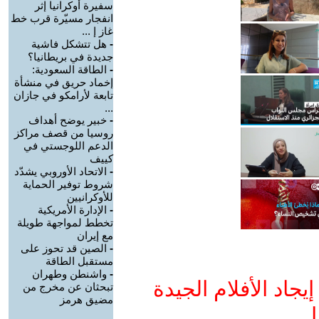
سفيرة أوكرانيا إثر
انفجار مسيّرة قرب خط
غاز إ ...
-
هل تتشكل فاشية
جديدة في بريطانيا؟
-
الطاقة السعودية:
إخماد حريق في منشأة
تابعة لأرامكو في جازان
...
-
خبير يوضح أهداف
روسيا من قصف مراكز
الدعم اللوجستي في
كييف
-
الاتحاد الأوروبي يشدّد
شروط توفير الحماية
للأوكرانيين
-
الإدارة الأمريكية
تخطط لمواجهة طويلة
مع إيران
-
الصين قد تحوز على
مستقبل الطاقة
-
واشنطن وطهران
جاد الأفلام الجيدة
تبحثان عن مخرج من
مضيق هرمز
ا