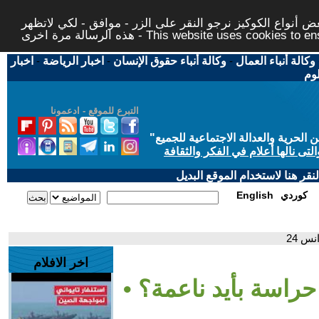
 أنواع الكوكيز نرجو النقر على الزر - موافق - لكي لاتظهر
This website uses cookies to ensure you ge
وكالة أنباء العمال
-
وكالة أنباء حقوق الإنسان
-
اخبار الرياضة
-
اخبار
لوم
التبرع للموقع - ادعمونا
حرية والعدالة الاجتماعية للجميع
"
تى نالها أعلام في الفكر والثقافة
قر هنا لاستخدام الموقع البديل
كوردي
English
س 24
اخر الافلام
حراسة بأيد ناعمة؟ •