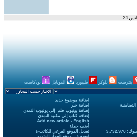
س 24
بنترست
بلوكر
فليبورد
الموبايل
بودكاست
اضافة موضوع جديد
التضامنية
اضافة خبر
إضافة يوتيوب-فلم إلى يوتيوب التمدن
إضافة كتاب إلى مكتبة التمدن
Add new article - English
أضف حملة
3,732,97
تعديل الموقع الفرعي للكاتب-ة
ابحث في موقع الحوار المتمدن