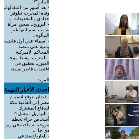
البنات”؟! ...
-
بعد أشهرٍ من اعتقالها..
وفاة المخرجة نيلوفر
حدادي والتحقيقات ...
-
النرويج.. سجن امرأة
بسبب اسم ابنها غير
المألوف
-
أسماء علي أول قاضية
يمنية على منصة
المحاكم الأميركية
-
المغرب: وسط موجة
العبور.. تحقيق في
اغتصاب قاصر بسبتة
المزيد.....
احدث الأخبار المهمة
-
فيدان يتوقع انضمام
مصر إلى اتفاقية مكة
للدفاع المشترك
-
البرازيل.. مقتل 4
أشخاص جراء تحطم
مروحية سياحية في ريو
دي جا ...
-
بلغاريا تستدعي