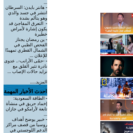
...
-
هانتر بايدن: السرطان
انتشر في جسد والدي
وهو يتألم بشدة
-
التعرق المفاجئ قد
يكون إشارة لأمراض
خطيرة
-
ين رمضان يجتاز
الفحص الطبي في
الشمال القطري تمهيدًا
للإعلان ...
-
-حمّى الأرانب-.. عدوى
نادرة تثير القلق مع
تزايد حالات الإصاب ...
المزيد.....
احدث الأخبار المهمة
-
الطاقة السعودية:
إخماد حريق في منشأة
تابعة لأرامكو في جازان
...
-
خبير يوضح أهداف
روسيا من قصف مراكز
الدعم اللوجستي في