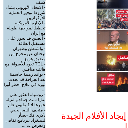
كييف
-
الاتحاد الأوروبي يشدّد
شروط توفير الحماية
للأوكرانيين
-
الإدارة الأمريكية
تخطط لمواجهة طويلة
مع إيران
-
الصين قد تحوز على
مستقبل الطاقة
-
واشنطن وطهران
تبحثان عن مخرج من
مضيق هرمز
-
TCL تعود للأسواق مع
هاتف منافس
-
نوافذ زمنية حاسمة
بعد الجراحة قد تحدث
ثورة في علاج أخطر أورا
...
-
روسيا.. العثور على
بقايا ست جماجم لفيلة
عمرها 1.4 مليون عام ...
-
متحف النصر يحيي
جاد الأفلام الجيدة
ذكرى فك حصار
لينينغراد ببرنامج ثقافي
ا
ومعرض ت ...