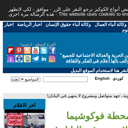
 أنواع الكوكيز نرجو النقر على الزر - موافق - لكي لاتظهر
This website uses cookies to ensure you ge
وكالة أنباء العمال
-
وكالة أنباء حقوق الإنسان
-
اخبار الرياضة
-
اخبار
لوم
التبرع للموقع - ادعمونا
حرية والعدالة الاجتماعية للجميع
"
تى نالها أعلام في الفكر والثقافة
قر هنا لاستخدام الموقع البديل
كوردي
English
ية.. جهد متواصل ومشروع لا ينتهي في اليابان!
اخر الافلام
 محطة فوكوشيما