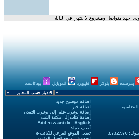
ية.. جهد متواصل ومشروع لا ينتهي في اليابان!
بنترست
بلوكر
فليبورد
الموبايل
بودكاست
اضافة موضوع جديد
التضامنية
اضافة خبر
إضافة يوتيوب-فلم إلى يوتيوب التمدن
إضافة كتاب إلى مكتبة التمدن
Add new article - English
أضف حملة
3,732,97
تعديل الموقع الفرعي للكاتب-ة
ابحث في موقع الحوار المتمدن