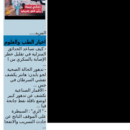
المزيد.....
اخبار الطب والعلوم
-
كيف تساعد الحدائق
المنزلية في تقليل خطر
الإصابة بالسكري من ا
...
-
تدهور الحالة الصحية
لجو بايدن: هانتر يكشف
تفشي السرطان في
جس ...
-
الأقمار الصناعية
تكشف عن تدهور كبير
لوضع ناقلة نفط جانحة
قبا ...
-
” الري” : السيطرة
على الموقف الناتج عن
حادث التسريب والانفجا
...