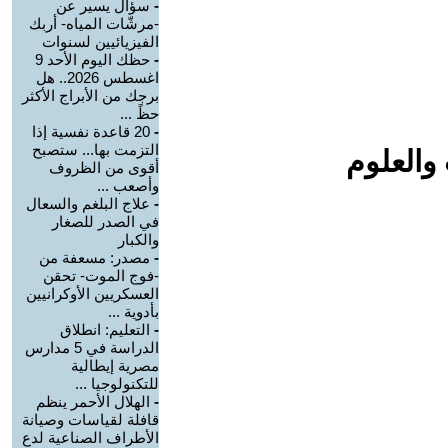
-
سؤال يسير عن
-مرشّات المياه- أربك
الفيزيائيين لسنوات
-
حظك اليوم الأحد 9
اغسطس 2026.. هل
برجك من الأبراج الأكثر
حظً ...
-
20 قاعدة نفسية إذا
التزمت بها... ستصبح
والعلوم
أقوى من الظروف
وأصعب ...
-
علاج البلغم والسعال
في الصدر للصغار
والكبار
-
مصدر: مسعفة من
-فوج الموت- تحقن
العسكريين الأوكرانيين
بأدوية ...
-
التعليم: انطلاق
الدراسة في 5 مدارس
مصرية إيطالية
للتكنولوجيا ...
-
الهلال الأحمر ينظم
قافلة لقياسات وصيانة
الأطراف الصناعية لدع