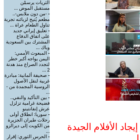
الثريات يرسمْن
مستقبل الموض ...
-
-من دون ملابس-..
مطعم يُتيح لزبائنه تجربة
تناول الطعام عراة ...
-
تعليق إيراني جديد
على اتفاق الدفاع
المشترك بين السعودية
وباك ...
-
المبعوث الأممي:
اليمن يواجه أكبر خطر
لتجدد الصراع منذ هدنة
2 ...
-
صحيفة ألمانية: مبادرة
غربية لنقل الأصول
الروسية المجمدة من -
...
-
بين التأكيد والنفي..
فضيحة غرامية تزلزل
عرش إنفانتينو
-
سوريا: انطلاق أولى
رحلات طيران الجزيرة
جاد الأفلام الجيدة
من الكويت إلى ديرالزو
...
ا
-
الحرس الثوري: إقرار