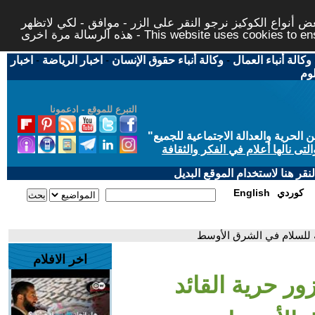
 أنواع الكوكيز نرجو النقر على الزر - موافق - لكي لاتظهر
This website uses cookies to ensure you ge
وكالة أنباء العمال
-
وكالة أنباء حقوق الإنسان
-
اخبار الرياضة
-
اخبار
لوم
التبرع للموقع - ادعمونا
حرية والعدالة الاجتماعية للجميع
"
تى نالها أعلام في الفكر والثقافة
قر هنا لاستخدام الموقع البديل
كوردي
English
نة للسلام في الشرق الأوسط
اخر الافلام
زور حرية القائد