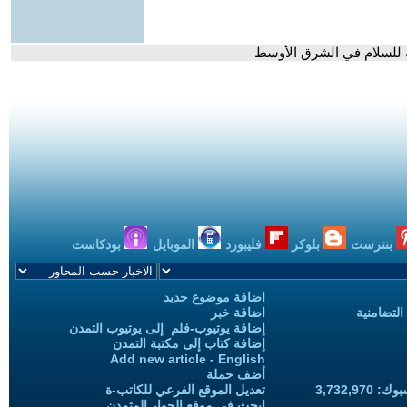
نة للسلام في الشرق الأوسط
بنترست
بلوكر
فليبورد
الموبايل
بودكاست
اضافة موضوع جديد
التضامنية
اضافة خبر
إضافة يوتيوب-فلم إلى يوتيوب التمدن
إضافة كتاب إلى مكتبة التمدن
Add new article - English
أضف حملة
3,732,97
تعديل الموقع الفرعي للكاتب-ة
ابحث في موقع الحوار المتمدن