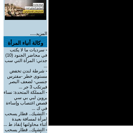
المزيد.....
وكالة أنباء المرأة
-
سرديات ما لا يكتب
في محاضر الجنود (10)
جدتي: المرأة التي سب
...
-
شرطة لندن تخفض
مستوى خطر -مفترس
جنسي- لضعف البصر
فيرتكب 3 جر ...
-
المملكة المتحدة: نساء
يروين لبي بي سي
قصص اغتصاب وإساءة
في ك ...
-
التشيك.. قطار يسحب
امرأة لمسافة بعيدة
أثناء محاولتها إنقاذ ط ...
-
التشيك.. قطار يسحب