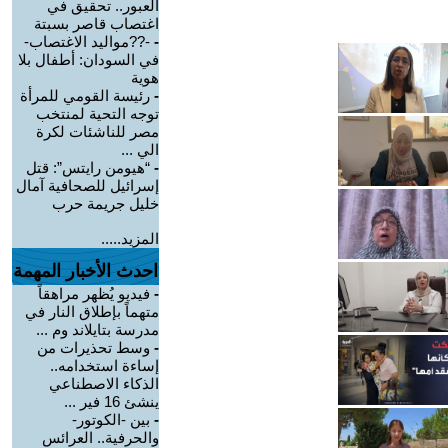
العبور.. تحقيق في
اغتصاب قاصر بسبتة
-
-??مواليد الاغتصاب-
في السودان: أطفال بلا
هوية
-
رئيسة القومي للمرأة
توجه التحية لمنتخب
مصر للناشئات لكرة
الي ...
-
“هيومن رايتس”: قتل
إسرائيل للصحافية آمال
خليل جريمة حرب
المزيد.....
احدث الأخبار المهمة
-
فيديو يُظهر مراهقاً
متهماً بإطلاق النار في
مدرسة بتايلاند وم ...
-
وسط تحذيرات من
إساءة استخدامه..
الذكاء الاصطناعي
ينشئ 16 فير ...
-
بين -الكوتور-
والحرفية.. العرائس