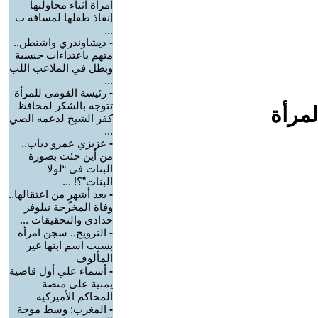
امرأة أثناء محاولتها
إنقاذ طفلها لمسافة ب
...
-
ديشاوندري واشنطن..
متهم باعتداءات جنسية
وبطل في الملاعب اللب
...
-
رئيسة القومي للمرأة
تتوجه بالشكر لمحافظ
لمرأة
كفر الشيخ لدعمه الصي
...
-
عزيزي عمرو دياب..
من أين جئت بصورة
البنات في “لولا
البنات”؟! ...
-
بعد أشهرٍ من اعتقالها..
وفاة المخرجة نيلوفر
حدادي والتحقيقات ...
-
النرويج.. سجن امرأة
بسبب اسم ابنها غير
المألوف
-
أسماء علي أول قاضية
يمنية على منصة
المحاكم الأميركية
-
المغرب: وسط موجة