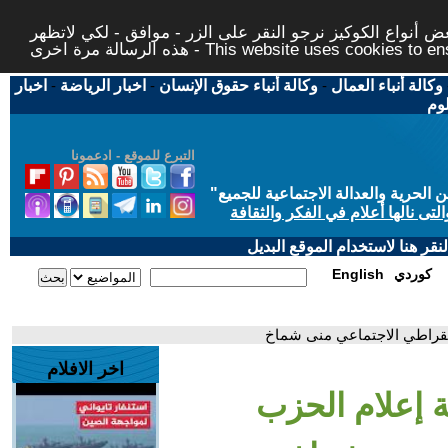
 أنواع الكوكيز نرجو النقر على الزر - موافق - لكي لاتظهر
This website uses cookies to ensure you ge
وكالة أنباء العمال
-
وكالة أنباء حقوق الإنسان
-
اخبار الرياضة
-
اخبار
لوم
التبرع للموقع - ادعمونا
حرية والعدالة الاجتماعية للجميع
"
تى نالها أعلام في الفكر والثقافة
قر هنا لاستخدام الموقع البديل
كوردي
English
يمقراطي الاجتماعي منى شماخ
اخر الافلام
نة إعلام الحزب