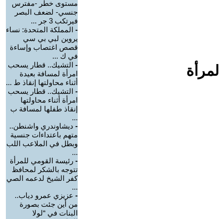
مستوى خطر -مفترس
جنسي- لضعف البصر
فيرتكب 3 جر ...
-
المملكة المتحدة: نساء
يروين لبي بي سي
قصص اغتصاب وإساءة
في ك ...
-
التشيك.. قطار يسحب
لمرأة
امرأة لمسافة بعيدة
أثناء محاولتها إنقاذ ط ...
-
التشيك.. قطار يسحب
امرأة أثناء محاولتها
إنقاذ طفلها لمسافة ب
...
-
ديشاوندري واشنطن..
متهم باعتداءات جنسية
وبطل في الملاعب اللب
...
-
رئيسة القومي للمرأة
تتوجه بالشكر لمحافظ
كفر الشيخ لدعمه الصي
...
-
عزيزي عمرو دياب..
من أين جئت بصورة
البنات في “لولا