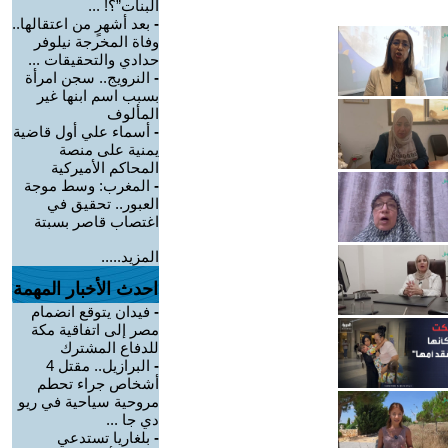
البنات”؟! ...
-
بعد أشهرٍ من اعتقالها..
وفاة المخرجة نيلوفر
حدادي والتحقيقات ...
-
النرويج.. سجن امرأة
بسبب اسم ابنها غير
المألوف
-
أسماء علي أول قاضية
يمنية على منصة
المحاكم الأميركية
-
المغرب: وسط موجة
العبور.. تحقيق في
اغتصاب قاصر بسبتة
المزيد.....
احدث الأخبار المهمة
-
فيدان يتوقع انضمام
مصر إلى اتفاقية مكة
للدفاع المشترك
-
البرازيل.. مقتل 4
أشخاص جراء تحطم
مروحية سياحية في ريو
دي جا ...
-
بلغاريا تستدعي