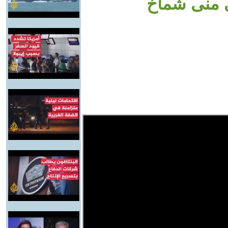
 منى شماخ