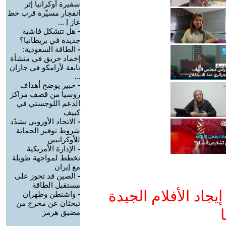
سفيرة أوكرانيا إثر
انفجار مسيّرة قرب خط
غاز إ ...
-
هل تتشكل فاشية
جديدة في بريطانيا؟
-
الطاقة السعودية:
إخماد حريق في منشأة
تابعة لأرامكو في جازان
...
-
خبير يوضح أهداف
روسيا من قصف مراكز
الدعم اللوجستي في
كييف
-
الاتحاد الأوروبي يشدّد
شروط توفير الحماية
للأوكرانيين
-
الإدارة الأمريكية
تخطط لمواجهة طويلة
مع إيران
-
الصين قد تحوز على
مستقبل الطاقة
جاد الأفلام الجيدة
-
واشنطن وطهران
تبحثان عن مخرج من
ا
مضيق هرمز