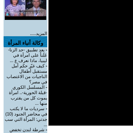
المزيد.....
وكالة أنباء المرأة
-
بعد تطبيق -حد الزنا-
عَلَناً على امرأة في
ليبيا، ماذا نعرف ع ...
-
كيف غيّر حكم أمل
مستقبل أطفال
الناجيات من الاغتصاب
في مصر؟
-
المسلسل الكوري
-قبلة الحورية-.. امرأة
يموت كل من يقترب
منها ...
-
سرديات ما لا يكتب
في محاضر الجنود (10)
جدتي: المرأة التي سب
...
-
شرطة لندن تخفض