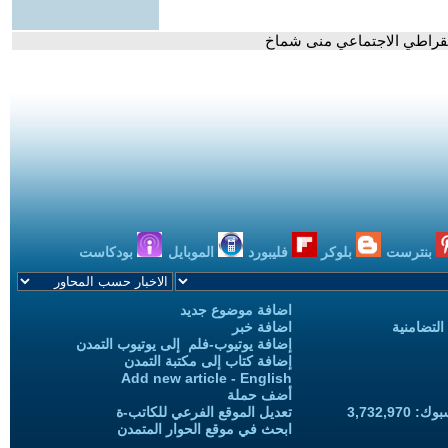
يمقراطي الاجتماعي منى شماخ
بنترست
بلوكر
فليبورد
الموبايل
بودكاست
اضافة موضوع جديد
التضامنية
اضافة خبر
إضافة يوتيوب-فلم إلى يوتيوب التمدن
إضافة كتاب إلى مكتبة التمدن
Add new article - English
أضف حملة
3,732,97
تعديل الموقع الفرعي للكاتب-ة
ابحث في موقع الحوار المتمدن