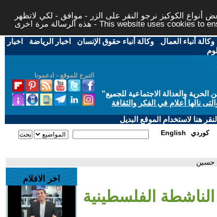
 أنواع الكوكيز نرجو النقر على الزر - موافق - لكي لاتظهر
This website uses cookies to ensure you ge
وكالة أنباء العمال
-
وكالة أنباء حقوق الإنسان
-
اخبار الرياضة
-
اخبار
لوم
التبرع للموقع - ادعمونا
حرية والعدالة الاجتماعية للجميع
"
تى نالها أعلام في الفكر والثقافة
قر هنا لاستخدام الموقع البديل
كوردي
English
ت حسين
اخر الافلام
ـ الناشطة الفلسطينية