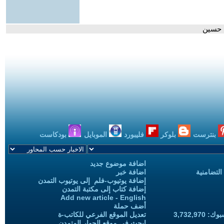
ت حسين
بنترست
بلوكر
فليبورد
الموبايل
بودكاست
اضافة موضوع جديد
التضامنية
اضافة خبر
إضافة يوتيوب-فلم إلى يوتيوب التمدن
إضافة كتاب إلى مكتبة التمدن
Add new article - English
أضف حملة
3,732,97
تعديل الموقع الفرعي للكاتب-ة
ابحث في موقع الحوار المتمدن