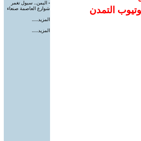
-
اليمن.. سيول تغمر
وتيوب التمدن
شوارع العاصمة صنعاء
المزيد.....
المزيد.....