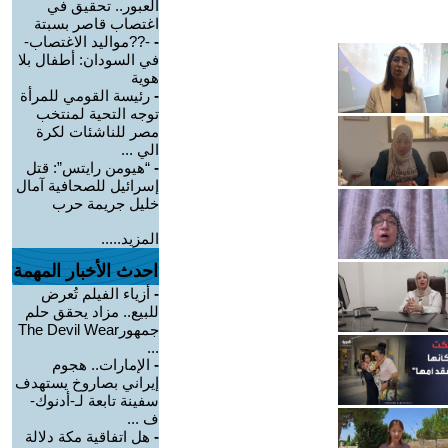
العبور.. تحقيق في
اغتصاب قاصر بسبتة
-
-??مواليد الاغتصاب-
في السودان: أطفال بلا
هوية
-
رئيسة القومي للمرأة
توجه التحية لمنتخب
مصر للناشئات لكرة
الي ...
-
“هيومن رايتس”: قتل
إسرائيل للصحافية آمال
خليل جريمة حرب
المزيد.....
احدث الأخبار المهمة
-
أزياء الفيلم تُعرض
للبيع.. مزاد يحقق حلم
جمهورThe Devil Wear
...
-
الإمارات.. هجوم
إيراني بصاروخ يستهدف
سفينة تابعة لـ-أدنوك-
ف ...
-
هل اتفاقية مكة دلالة