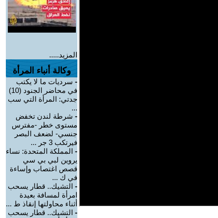
المزيد.....
وكالة أنباء المرأة
-
سرديات ما لا يكتب
في محاضر الجنود (10)
جدتي: المرأة التي سب
...
-
شرطة لندن تخفض
مستوى خطر -مفترس
جنسي- لضعف البصر
فيرتكب 3 جر ...
-
المملكة المتحدة: نساء
يروين لبي بي سي
قصص اغتصاب وإساءة
في ك ...
-
التشيك.. قطار يسحب
امرأة لمسافة بعيدة
أثناء محاولتها إنقاذ ط ...
-
التشيك.. قطار يسحب