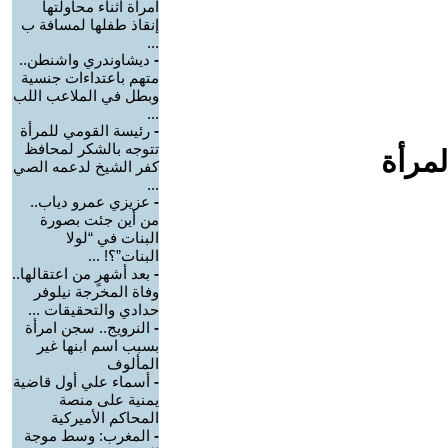
امرأة أثناء محاولتها
إنقاذ طفلها لمسافة ب
...
-
ديشاوندري واشنطن..
متهم باعتداءات جنسية
وبطل في الملاعب اللب
...
-
رئيسة القومي للمرأة
تتوجه بالشكر لمحافظ
لمرأة
كفر الشيخ لدعمه الصي
...
-
عزيزي عمرو دياب..
من أين جئت بصورة
البنات في “لولا
البنات”؟! ...
-
بعد أشهرٍ من اعتقالها..
وفاة المخرجة نيلوفر
حدادي والتحقيقات ...
-
النرويج.. سجن امرأة
بسبب اسم ابنها غير
المألوف
-
أسماء علي أول قاضية
يمنية على منصة
المحاكم الأميركية
-
المغرب: وسط موجة