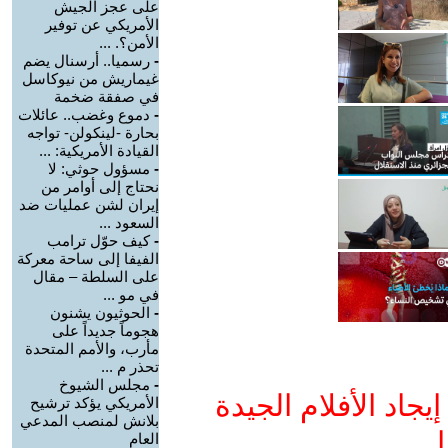
على عجز الجيش
الأمريكي عن توفير
الأمن؟. ...
-
رسميا.. أرسنال يضم
غيماريش من نيوكاسل
في صفقة ضخمة
-
دموع وغضب.. عائلات
بحارة -لينكولن- تواجه
القيادة الأمريكية: ...
-
مسؤول حوثي: لا
نحتاج إلى أوامر من
إيران لشن عمليات ضد
السعود ...
-
كيف حوّل ترامب
الفيفا إلى ساحة معركة
على السلطة – مقال
في مو ...
-
الحوثيون يشنون
هجوماً جديداً على
مأرب، والأمم المتحدة
تحذر م ...
-
مجلس الشيوخ
جاد الأفلام الجيدة
الأمريكي يؤكد ترشيح
بلانش لمنصب المدعي
ا
العام