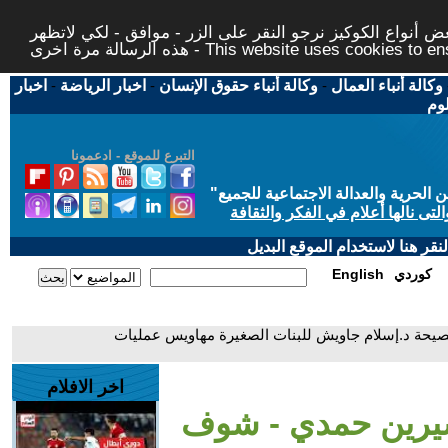
 أنواع الكوكيز نرجو النقر على الزر - موافق - لكي لاتظهر
This website uses cookies to ensure you ge
وكالة أنباء العمال
-
وكالة أنباء حقوق الإنسان
-
اخبار الرياضة
-
اخبار
لوم
التبرع للموقع - ادعمونا
حرية والعدالة الاجتماعية للجميع
"
تى نالها أعلام في الفكر والثقافة
قر هنا لاستخدام الموقع البديل
كوردي
English
يحة د.إسلام جاويش للبنات الصغيرة مهاويس عمليات
اخر الافلام
شيرين حمدي - شوف