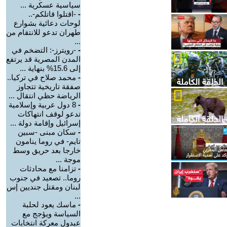
سياسية عسكرية ...
-
-اقتلوا قاتلكم-..
لوحات دعائية بشوارع
طهران تدعو للانتقام من
...
-
-رويترز-: التضخم في
المدن المصرية قد يرتفع
إلى 15.6% بنهاية ...
-
محمد صلاح في تركيا..
صفقة تاريخية تتجاوز
الرياضة حظي انتقال ...
-
8 دول عربية وإسلامية
تدعو لوقف انتهاكات
إسرائيل وإقامة دولة ...
-
سكان مبنى -سبين
تايم- في روما ينامون
خارجا بعد حريق وسط
موجة ...
-
تزامنا مع محادثات
روما.. تصعيد في جنوب
لبنان ومقتل جنديين إس
...
-
ماسك يعود لحلبة
السياسة ويؤجج مع
عبدول معركة انتخابات