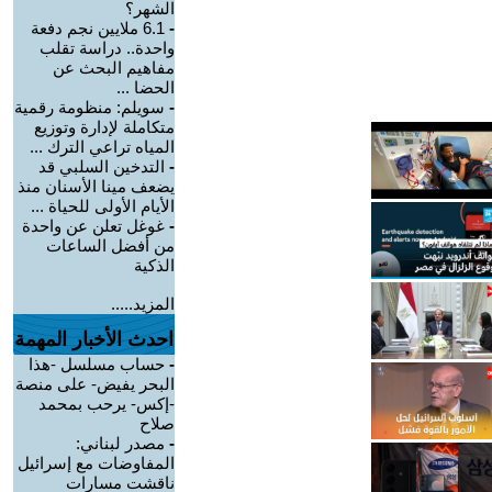
الشهر؟
-
6.1 ملايين نجم دفعة
واحدة.. دراسة تقلب
مفاهيم البحث عن
الحضا ...
-
سويلم: منظومة رقمية
متكاملة لإدارة وتوزيع
المياه تراعي الترك ...
-
التدخين السلبي قد
يضعف مينا الأسنان منذ
الأيام الأولى للحياة ...
-
غوغل تعلن عن واحدة
من أفضل الساعات
الذكية
المزيد.....
احدث الأخبار المهمة
-
حساب مسلسل -هذا
البحر يفيض- على منصة
-إكس- يرحب بمحمد
صلاح
-
مصدر لبناني:
المفاوضات مع إسرائيل
ناقشت مسارات