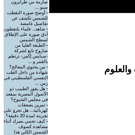
صارمة من طرابزون
سبو ...
-
أوضح صورة التقطت
للشمس تكشف عن
تفاصيل غامضة
-
شاهد.. علماء يلتقطون
أدق صورة على الإطلاق
لسطح الشمس
-
الطبقة العليا من
صاروخ تابع لشركة
-سبايس إكس- ترتطم
بالقمر و ...
والعلوم
-
من يحتوي المعالج؟
شهادة من داخل الطب
النفسي الفلسطيني في
زمن ...
-
هل يفوز الطبيب ذو
الأصول المصرية بمقعد
في مجلس الشيوخ؟
-
تمرين بصعقات
كهربائية... هل تجرؤ على
تجربته لمدة 20 دقيقة؟
-
كيف تحمي بصرك أثناء
مشاهدة كسوف
الشمس الكلي هذا