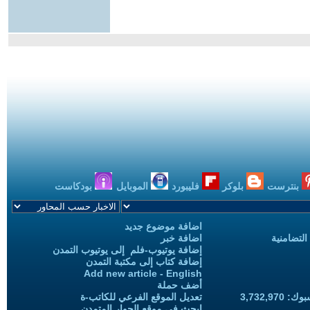
بنترست
بلوكر
فليبورد
الموبايل
بودكاست
اضافة موضوع جديد
التضامنية
اضافة خبر
إضافة يوتيوب-فلم إلى يوتيوب التمدن
إضافة كتاب إلى مكتبة التمدن
Add new article - English
أضف حملة
3,732,97
تعديل الموقع الفرعي للكاتب-ة
ابحث في موقع الحوار المتمدن