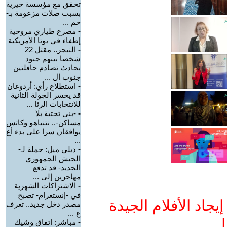
تحقق مع مؤسسة خيرية
بسبب صلات مزعومة بـ-
حم ...
-
مصرع طياري مروحية
إطفاء في يوتا الأمريكية
-
النيجر.. مقتل 22
شخصا بينهم جنود
بحادث تصادم حافلتين
جنوب ال ...
-
استطلاع رأي: أردوغان
قد يخسر الجولة الثانية
للانتخابات الرئا ...
-
-بنى تحتية بلا
مساكن-.. نتنياهو وكاتس
يوافقان سرا على بدء أع
...
-
ديلي ميل: حملة لـ-
الجيش الجمهوري
الجديد- قد تدفع
مهاجرين إلى ...
-
الاشتراكات الشهرية
في -إنستغرام- تصبح
جاد الأفلام الجيدة
مصدر دخل جديد.. تعرف
ع ...
ا
-
مباشر: اتفاق وشيك