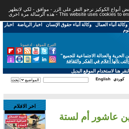
 أنواع الكوكيز نرجو النقر على الزر - موافق - لكي لاتظهر
This website uses cookies to ensure you ge
وكالة أنباء العمال
-
وكالة أنباء حقوق الإنسان
-
اخبار الرياضة
-
اخبار
لوم
التبرع للموقع - ادعمونا
حرية والعدالة الاجتماعية للجميع
"
تى نالها أعلام في الفكر والثقافة
قر هنا لاستخدام الموقع البديل
كوردي
English
اخر الافلام
ين عاشور أم لستة