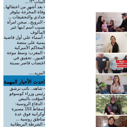
البنات”؟! ...
-
بعد أشهرٍ من اعتقالها..
وفاة المخرجة نيلوفر
حدادي والتحقيقات ...
-
النرويج.. سجن امرأة
بسبب اسم ابنها غير
المألوف
-
أسماء علي أول قاضية
يمنية على منصة
المحاكم الأميركية
-
المغرب: وسط موجة
العبور.. تحقيق في
اغتصاب قاصر بسبتة
المزيد.....
احدث الأخبار المهمة
-
شاهد.. نائب ترشق
رئيس وزراء كوسوفو
المؤقت بالبيض
-
الدفاع الروسية:
إسقاط 153 مسيرة
أوكرانية فوق عدة
مناطق روسية ...
-
الشرطة البريطانية