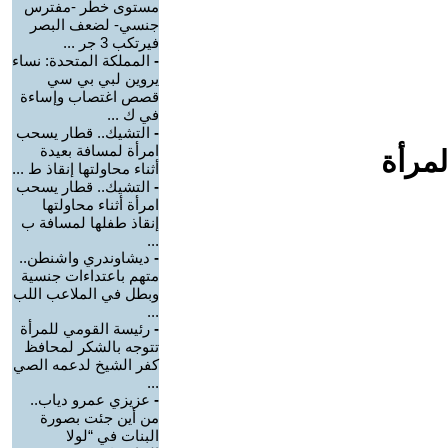
مستوى خطر -مفترس
جنسي- لضعف البصر
فيرتكب 3 جر ...
-
المملكة المتحدة: نساء
يروين لبي بي سي
قصص اغتصاب وإساءة
في ك ...
-
التشيك.. قطار يسحب
امرأة لمسافة بعيدة
لمرأة
أثناء محاولتها إنقاذ ط ...
-
التشيك.. قطار يسحب
امرأة أثناء محاولتها
إنقاذ طفلها لمسافة ب
...
-
ديشاوندري واشنطن..
متهم باعتداءات جنسية
وبطل في الملاعب اللب
...
-
رئيسة القومي للمرأة
تتوجه بالشكر لمحافظ
كفر الشيخ لدعمه الصي
...
-
عزيزي عمرو دياب..
من أين جئت بصورة
البنات في “لولا