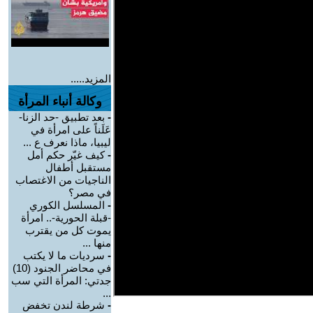
المزيد.....
وكالة أنباء المرأة
-
بعد تطبيق -حد الزنا-
عَلَناً على امرأة في
ليبيا، ماذا نعرف ع ...
-
كيف غيّر حكم أمل
مستقبل أطفال
الناجيات من الاغتصاب
في مصر؟
-
المسلسل الكوري
-قبلة الحورية-.. امرأة
يموت كل من يقترب
منها ...
-
سرديات ما لا يكتب
في محاضر الجنود (10)
جدتي: المرأة التي سب
...
-
شرطة لندن تخفض