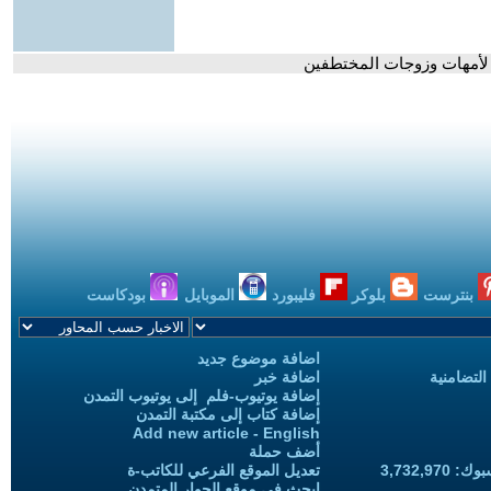
ية لأمهات وزوجات المختطفين
بنترست
بلوكر
فليبورد
الموبايل
بودكاست
اضافة موضوع جديد
التضامنية
اضافة خبر
إضافة يوتيوب-فلم إلى يوتيوب التمدن
إضافة كتاب إلى مكتبة التمدن
Add new article - English
أضف حملة
3,732,97
تعديل الموقع الفرعي للكاتب-ة
ابحث في موقع الحوار المتمدن