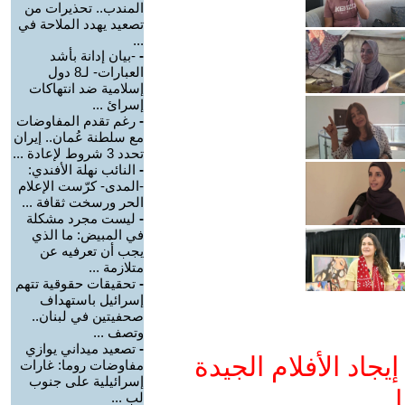
المندب.. تحذيرات من
تصعيد يهدد الملاحة في
...
-
-بيان إدانة بأشد
العبارات- لـ8 دول
إسلامية ضد انتهاكات
إسرائ ...
-
رغم تقدم المفاوضات
مع سلطنة عُمان.. إيران
تحدد 3 شروط لإعادة ...
-
النائب نهلة الأفندي:
-المدى- كرّست الإعلام
الحر ورسخت ثقافة ...
-
ليست مجرد مشكلة
في المبيض: ما الذي
يجب أن تعرفيه عن
متلازمة ...
-
تحقيقات حقوقية تتهم
إسرائيل باستهداف
صحفيتين في لبنان..
وتصف ...
-
تصعيد ميداني يوازي
جاد الأفلام الجيدة
مفاوضات روما: غارات
إسرائيلية على جنوب
ا
لب ...