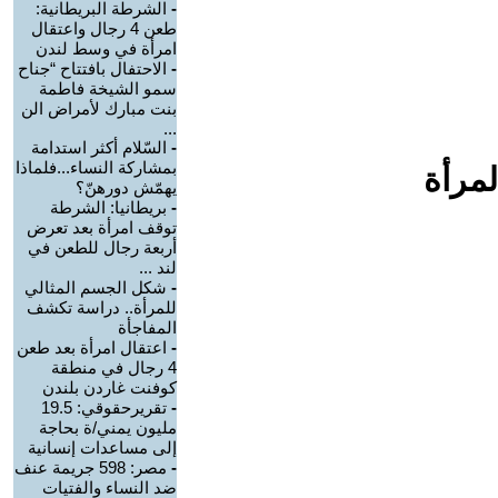
-
الشرطة البريطانية:
طعن 4 رجال واعتقال
امرأة في وسط لندن
-
الاحتفال بافتتاح “جناح
سمو الشيخة فاطمة
بنت مبارك لأمراض الن
...
-
السّلام أكثر استدامة
بمشاركة النساء...فلماذا
لمرأة
يهمّش دورهنّ؟
-
بريطانيا: الشرطة
توقف امرأة بعد تعرض
أربعة رجال للطعن في
لند ...
-
شكل الجسم المثالي
للمرأة.. دراسة تكشف
المفاجأة
-
اعتقال امرأة بعد طعن
4 رجال في منطقة
كوفنت غاردن بلندن
-
تقريرحقوقي: 19.5
مليون يمني/ة بحاجة
إلى مساعدات إنسانية
-
مصر: 598 جريمة عنف
ضد النساء والفتيات