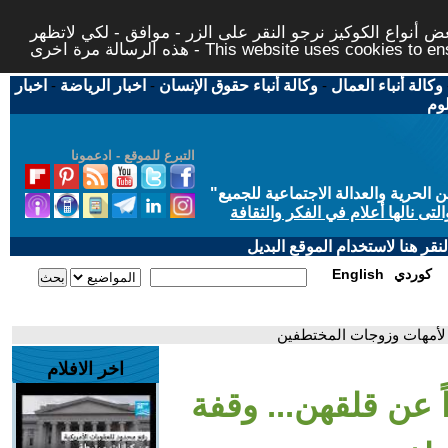
 أنواع الكوكيز نرجو النقر على الزر - موافق - لكي لاتظهر
This website uses cookies to ensure you ge
وكالة أنباء العمال
-
وكالة أنباء حقوق الإنسان
-
اخبار الرياضة
-
اخبار
لوم
التبرع للموقع - ادعمونا
حرية والعدالة الاجتماعية للجميع
"
تى نالها أعلام في الفكر والثقافة
قر هنا لاستخدام الموقع البديل
كوردي
English
ية لأمهات وزوجات المختطفين
اخر الافلام
اً عن قلقهن... وقفة