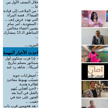
خلال النصف الأول من
عا ...
-
من الملاعب إلى قيادة
الفيفا؟!.. قصة المرأة
التي تهدد عرش إنف ...
-
السعودية.. أمر سامٍ
بتعيين أعضاء مجالس
المناطق الـ 13 بمشارك
...
المزيد.....
احدث الأخبار المهمة
-
-إذا فزت ستكون أول
سيناتور مسلم بتاريخ
أمريكا-.. شاهد رد عبد
...
-
اضطرابات جوية
تتسبّب بهبوط مفاجئ
لطائرة هندية
-
لاجئ أفغاني يُتهم
بالقتل في أثينا بعد
العثور على جثة في
حقيب ...
-
بعد هجومين قرب باب