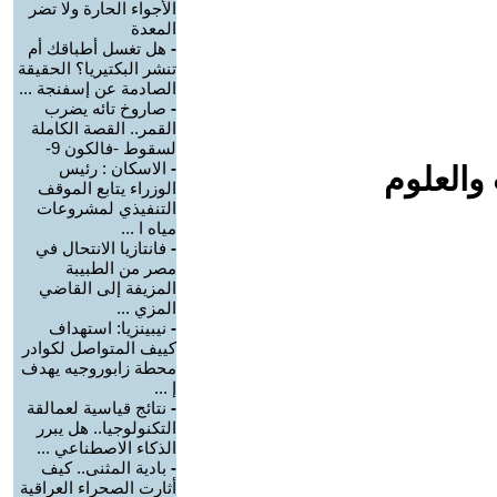
الأجواء الحارة ولا تضر
المعدة
-
هل تغسل أطباقك أم
تنشر البكتيريا؟ الحقيقة
الصادمة عن إسفنجة ...
-
صاروخ تائه يضرب
القمر.. القصة الكاملة
لسقوط -فالكون 9-
-
الاسكان : رئيس
والعلوم
الوزراء يتابع الموقف
التنفيذي لمشروعات
مياه ا ...
-
فانتازيا الانتحال في
مصر من الطبيبة
المزيفة إلى القاضي
المزي ...
-
نيبينزيا: استهداف
كييف المتواصل لكوادر
محطة زابوروجيه يهدف
إ ...
-
نتائج قياسية لعمالقة
التكنولوجيا.. هل يبرر
الذكاء الاصطناعي ...
-
بادية المثنى.. كيف
أثارت الصحراء العراقية