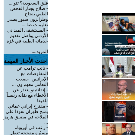
قلق السعودية؟ تتو ...
-
صلاح يجتاز الفحص
الطبي بنجاح..
وطرابزون سبور يصدر
تعليمات صا ...
-
المستشفى الميداني
الأردني يواصل تقديم
خدماته الطبية في غزة
المزيد.....
احدث الأخبار المهمة
-
نائب ترامب عن
المفاوضات مع
الإيرانيين: -يصعب
التعامل معهم ون ...
-
إنفانتينو يعتذر عن
الأخطاء مع بقائه رئيساً
للفيفا
-
مقترح إيراني عماني
يمنح طهران نفوذا على
الملاحة في مضيق هرمز
...
-
رعب في أوروبا..
مسيّرة مفخخة تعطل