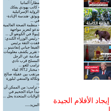
مطارا ألمانيا
-
كاتب يهودي يفكك
الرواية الإسرائيلية
ويوثق -هندسة الإبادة-
في ...
-
منظمة الصحة العالمية
تدعو لتعزيز مواجهة
إيبولا في الكونغو ال ...
-
رئيس الوزراء الكندي:
فقدت الثقة برئيس
الفيفا جياني إنفانتينو ...
-
تقرير يكشف معلومات
صادمة عن الرجل
المسلح قرب نادي
ترامب للغو ...
-
مختار لـRT: لقاء
مرتقب بين عقيلة صالح
وتكالة والمنفي لبلورة
...
-
ترامب: من الممكن أن
تبدأ حياة الجحيم في
الولايات المتحدة بحل ...
جاد الأفلام الجيدة
المزيد.....
ا