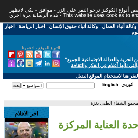
 أنواع الكوكيز نرجو النقر على الزر - موافق - لكي لاتظهر
This website uses cookies to ensure you ge
وكالة أنباء العمال
-
وكالة أنباء حقوق الإنسان
-
اخبار الرياضة
-
اخبار
لوم
التبرع للموقع - ادعمونا
حرية والعدالة الاجتماعية للجميع
"
تى نالها أعلام في الفكر والثقافة
قر هنا لاستخدام الموقع البديل
كوردي
English
 مجمع الشفاء الطبي بغزة
اخر الافلام
حدة العناية المركزة