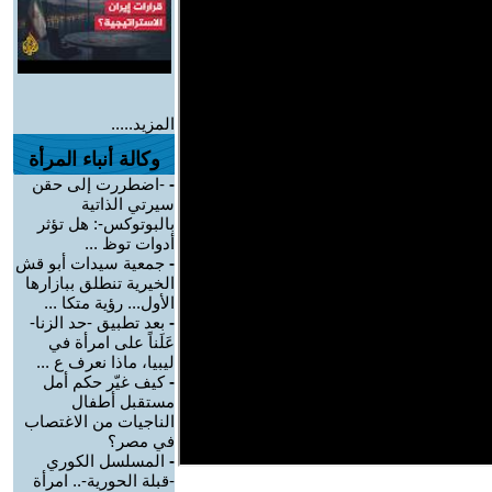
المزيد.....
وكالة أنباء المرأة
-
-اضطررت إلى حقن
سيرتي الذاتية
بالبوتوكس-: هل تؤثر
أدوات توظ ...
-
جمعية سيدات أبو قش
الخيرية تنطلق ببازارها
الأول... رؤية متكا ...
-
بعد تطبيق -حد الزنا-
عَلَناً على امرأة في
ليبيا، ماذا نعرف ع ...
-
كيف غيّر حكم أمل
مستقبل أطفال
الناجيات من الاغتصاب
في مصر؟
-
المسلسل الكوري
-قبلة الحورية-.. امرأة