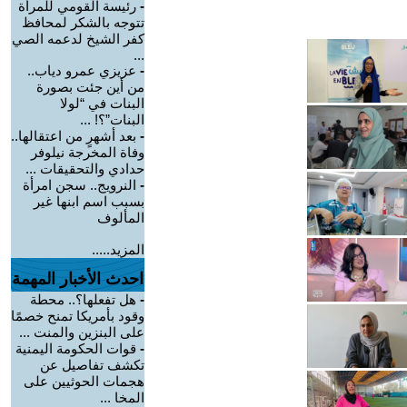
-
رئيسة القومي للمرأة
تتوجه بالشكر لمحافظ
كفر الشيخ لدعمه الصي
...
-
عزيزي عمرو دياب..
من أين جئت بصورة
البنات في “لولا
البنات”؟! ...
-
بعد أشهرٍ من اعتقالها..
وفاة المخرجة نيلوفر
حدادي والتحقيقات ...
-
النرويج.. سجن امرأة
بسبب اسم ابنها غير
المألوف
المزيد.....
احدث الأخبار المهمة
-
هل تفعلها؟.. محطة
وقود بأمريكا تمنح خصمًا
على البنزين والمنت ...
-
قوات الحكومة اليمنية
تكشف تفاصيل عن
هجمات الحوثيين على
المخا ...