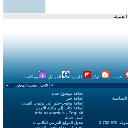
الجميلة
بنترست
بلوكر
فليبورد
الموبايل
بودكاست
اضافة موضوع جديد
التضامنية
اضافة خبر
إضافة يوتيوب-فلم إلى يوتيوب التمدن
إضافة كتاب إلى مكتبة التمدن
Add new article - English
أضف حملة
3,732,97
تعديل الموقع الفرعي للكاتب-ة
ابحث في موقع الحوار المتمدن