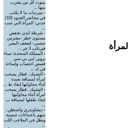
يموت كل من يقترب
منها ...
-
سرديات ما لا يكتب
في محاضر الجنود (10)
جدتي: المرأة التي سب
...
-
شرطة لندن تخفض
مستوى خطر -مفترس
جنسي- لضعف البصر
لمرأة
فيرتكب 3 جر ...
-
المملكة المتحدة: نساء
يروين لبي بي سي
قصص اغتصاب وإساءة
في ك ...
-
التشيك.. قطار يسحب
امرأة لمسافة بعيدة
أثناء محاولتها إنقاذ ط ...
-
التشيك.. قطار يسحب
امرأة أثناء محاولتها
إنقاذ طفلها لمسافة ب
...
-
ديشاوندري واشنطن..
متهم باعتداءات جنسية
وبطل في الملاعب اللب
...