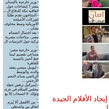
-
وزير خارجية باكستان
ينشر 7 إيضاحات حول
اتفاقية مكة للدفاع ال ...
-
البنتاغون تقدم طلبًا
لشركات الأسلحة
الأمريكية وسط مخاوف
بشأن ...
-
بعد احتمال انضمام
مصر.. مباحثات مصرية
تركية حول الترتيبات ال
...
-
وزير خارجية مصر:
مساعي تقسيم ليبيا
خط أحمر بالنسبة
للقاهرة
-
ليونيل ميسي يفقد
والده، والوسط
الرياضي يساند النجم
الأرجنتي ...
-
إسرائيل ترفض خطة
مجلس السلام في غزة،
وتؤكد -لا انسحاب إلا بع
جاد الأفلام الجيدة
...
-
-من الأفضل ألا يُبرم
ا
اتفاق بين واشنطن