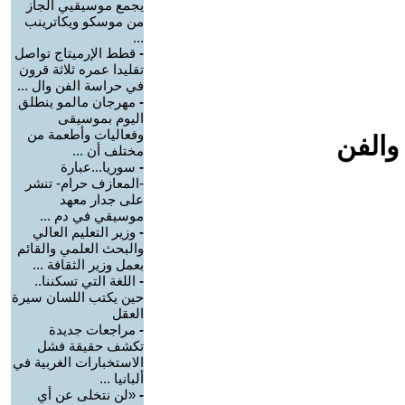
يجمع موسيقيي الجاز
من موسكو ويكاترينب
...
-
قطط الإرميتاج تواصل
تقليدا عمره ثلاثة قرون
في حراسة الفن وال ...
-
مهرجان مالمو ينطلق
اليوم بموسيقى
وفعاليات وأطعمة من
والفن
مختلف أن ...
-
سوريا...عبارة
-المعازف حرام- تنشر
على جدار معهد
موسيقي في دم ...
-
وزير التعليم العالي
والبحث العلمي والقائم
بعمل وزير الثقافة ...
-
اللغة التي تسكننا..
حين يكتب اللسان سيرة
العقل
-
مراجعات جديدة
تكشف حقيقة فشل
الاستخبارات الغربية في
ألبانيا ...
-
«لن نتخلى عن أي