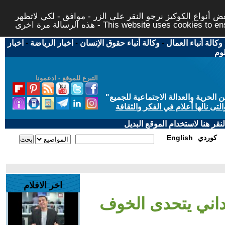
 أنواع الكوكيز نرجو النقر على الزر - موافق - لكي لاتظهر
This website uses cookies to ensure you ge
وكالة أنباء العمال
-
وكالة أنباء حقوق الإنسان
-
اخبار الرياضة
-
اخبار
لوم
التبرع للموقع - ادعمونا
حرية والعدالة الاجتماعية للجميع
"
تى نالها أعلام في الفكر والثقافة
قر هنا لاستخدام الموقع البديل
كوردي
English
اخر الافلام
داني يتحدى الخوف