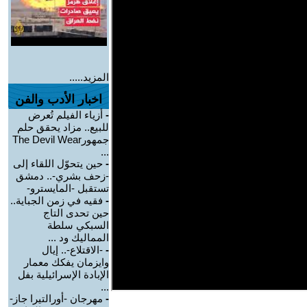
المزيد.....
اخبار الأدب والفن
-
أزياء الفيلم تُعرض
للبيع.. مزاد يحقق حلم
جمهورThe Devil Wear
...
-
حين يتحوّل اللقاء إلى
-زحف بشري-.. دمشق
تستقبل -المايسترو-
-
فقيه في زمن الجباية..
حين تحدى التاج
السبكي سلطة
المماليك ود ...
-
-الاقتلاع-.. إيال
وايزمان يفكك معمار
الإبادة الإسرائيلية بفل
...
-
مهرجان -أورالتيرا جاز-