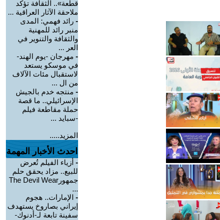
قطعة».. الثقافة تؤكد
ملاحقة الآثار العراقية ...
-
رائد فهمي: المدى
منبر رائد للمهنية
والثقافة والتنوير في
العر ...
-
مهرجان -يوم الهند-
في موسكو يستعد
لاستقبال مئات الآلاف
من ال ...
-
منتجه خدم بالجيش
الإسرائيلي.. ما قصة
حملة مقاطعة فيلم
-سبايد ...
المزيد.....
احدث الأخبار المهمة
-
أزياء الفيلم تُعرض
للبيع.. مزاد يحقق حلم
جمهورThe Devil Wear
...
-
الإمارات.. هجوم
إيراني بصاروخ يستهدف
سفينة تابعة لـ-أدنوك-