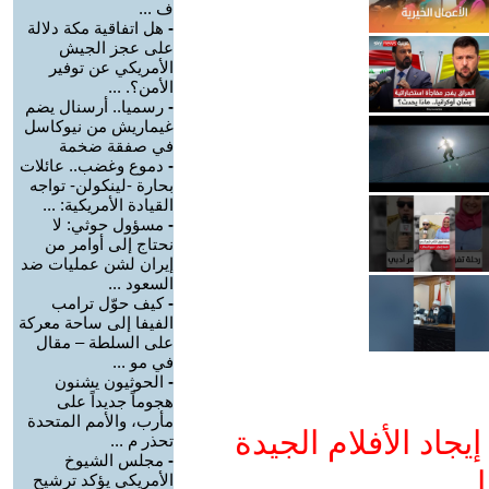
ف ...
-
هل اتفاقية مكة دلالة
على عجز الجيش
الأمريكي عن توفير
الأمن؟. ...
-
رسميا.. أرسنال يضم
غيماريش من نيوكاسل
في صفقة ضخمة
-
دموع وغضب.. عائلات
بحارة -لينكولن- تواجه
القيادة الأمريكية: ...
-
مسؤول حوثي: لا
نحتاج إلى أوامر من
إيران لشن عمليات ضد
السعود ...
-
كيف حوّل ترامب
الفيفا إلى ساحة معركة
على السلطة – مقال
في مو ...
-
الحوثيون يشنون
هجوماً جديداً على
مأرب، والأمم المتحدة
جاد الأفلام الجيدة
تحذر م ...
-
مجلس الشيوخ
ا
الأمريكي يؤكد ترشيح