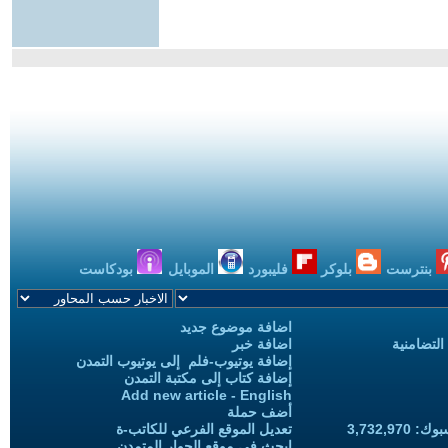
بنترست
بلوكر
فليبورد
الموبايل
بودكاست
اضافة موضوع جديد
التضامنية
اضافة خبر
إضافة يوتيوب-فلم إلى يوتيوب التمدن
إضافة كتاب إلى مكتبة التمدن
Add new article - English
أضف حملة
3,732,97
تعديل الموقع الفرعي للكاتب-ة
ابحث في موقع الحوار المتمدن