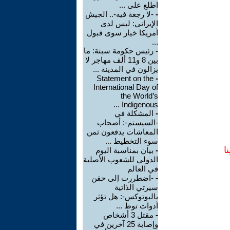
اطلع على ...
-
-لا رجعة فيه-.. الجيش
الإيراني: ليس لدى
أمريكا خيار سوى قبول
...
-
رئيس حكومة سبتة: ما
بين 8 و11 ألف مهاجر لا
يزالون في المدينة ...
Statement on the
-
International Day of
the World’s
Indigenous ...
-
المشكلة في
-السيستم-: أصحاب
المعاشات يدفعون ثمن
سوء التخطيط ...
ا
-
بيان بمناسبة اليوم
الدولي للشعوب الأصلية
في العالم
-
-اضطررت إلى حقن
سيرتي الذاتية
بالبوتوكس-: هل تؤثر
أدوات توظ ...
-
مقتل 3 أشخاص
وإصابة 25 آخرين في