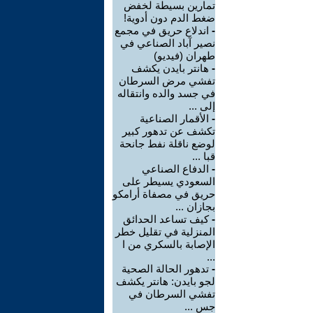
تمارين بسيطة لخفض
ضغط الدم دون أدوية!
-
اندلاع حريق في مجمع
نصير آباد الصناعي في
طهران (فيديو)
-
هانتر بايدن يكشف
تفشي مرض السرطان
في جسد والده وانتقاله
إلى ...
-
الأقمار الصناعية
تكشف عن تدهور كبير
لوضع ناقلة نفط جانحة
قبا ...
-
الدفاع الصناعي
السعودي يسيطر على
حريق في مصفاة أرامكو
بجازان ...
-
كيف تساعد الحدائق
المنزلية في تقليل خطر
الإصابة بالسكري من ا
...
-
تدهور الحالة الصحية
لجو بايدن: هانتر يكشف
تفشي السرطان في
جس ...