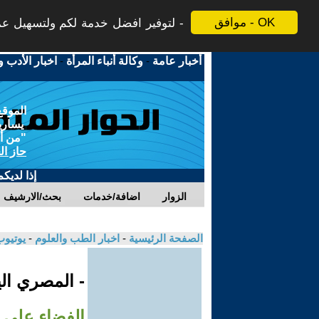
موافق - OK
لتوفير افضل خدمة لكم ولتسهيل عملي
أخبار عامة
-
وكالة أنباء المرأة
-
اخبار الأدب و
الموقع
يسارية
"من أج
حاز ال
إذا لديك
الزوار
اضافة/خدمات
بحث/الارشيف
الصفحة الرئيسية
-
اخبار الطب والعلوم
-
يوتيوب
- المصري ال
الفضاء على 