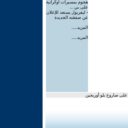
هجوم بمسيرات أوكرانية
على بي ...
-
ليفربول يستعد للإعلان
عن صفقته الجديدة
المزيد.....
المزيد.....
 على صاروخ بلو أوريجين