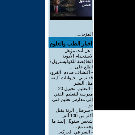
المزيد.....
اخبار الطب والعلوم
-
هل أنت مؤهل
لاستخدام الأدوية
الخافِضة للكوليسترول؟
اطلع على ...
-
اكتشاف صادم: القرود
قد تربي -حيوانات أليفة-
مثل البشر
-
التعليم: تحويل 20
مدرسة للتعليم الفني
إلى مدارس تعليم فني
دو ...
-
سرطان الرئة يقتل
أكثر من 100 ألف
شخص سنويًا.. إليك ما
يجب مع ...
-
السر في الحركة..