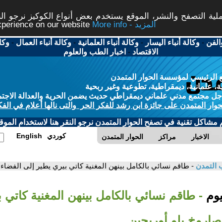
ة التصفح والنشر، الموقع يستخدم بعض أنواع الكوكيز نرجو النق
More info - المزيد
experience on our website
الفن
-
وكالة أنباء اليسار
-
وكالة أنباء العلمانية
-
وكالة أنباء العمال
-
وكا
الاقتصاد
-
اخبار الطب والعلوم
 الرئيسي لمؤسسة الحوار المتمدن
، علمانية، ديمقراطية، تطوعية وغير ربحية
ل مجتمع مدني علماني ديمقراطي حديث يضمن الحرية والعدالة الاجتم
حوار المتمدن على جائزة ابن رشد للفكر الحر والتى نالها أعلام في الفك
م مشاكل تقنية في تصفح الحوار المتمدن نرجو النقر هنا لاستخدام الموقع
كوردي
English
الاخبار
مراكز
الحوار المتمدن
 التمدن
- طاقم نسائي بالكامل بينهن المغنية كاتي بيري يطير إلى الفضاء
يوم
- طاقم نسائي بالكامل بينهن المغنية كاتي 
صاروخ بلو أوريجين