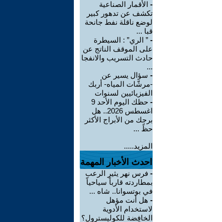
-
الأقمار الصناعية
تكشف عن تدهور كبير
لوضع ناقلة نفط جانحة
قبا ...
-
” الري” : السيطرة
على الموقف الناتج عن
حادث التسريب والانفجا
...
-
سؤال يسير عن
-مرشّات المياه- أربك
الفيزيائيين لسنوات
-
حظك اليوم الأحد 9
اغسطس 2026.. هل
برجك من الأبراج الأكثر
حظً ...
المزيد.....
احدث الأخبار المهمة
-
فرس نهر يثير الرعب
بمطاردته قارباً سياحياً
في بوتسوانا.. شاه ...
-
هل أنت مؤهل
لاستخدام الأدوية
الخافِضة للكوليسترول؟