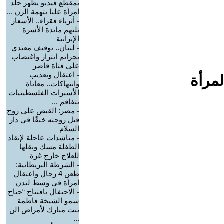
بمقطع فيديو يظهر جلد
امرأة علنا بتهمة الزن ...
-
أثرياء فقراء.. الأسعار
تلتهم مائدة الأسرة
الإيرانية
-
لبنان.. توقيف معتدي
بجرائم ابتزاز واغتصاب
على فتاة قاصر
-
اعتقال وتعذيب
لمرأة
وانتهاكات.. معاناة
الأسيرات الفلسطينيات
تتفاقم ...
-
مصر: القبض على زوج
قتل زوجته خنقًا في دار
السلام
-
مناشدات عاجلة لإنقاذ
الطفلة مسك ونقلها
للعلاج خارج غزة
-
الشرطة البريطانية:
طعن 4 رجال واعتقال
امرأة في وسط لندن
-
الاحتفال بافتتاح “جناح
سمو الشيخة فاطمة
بنت مبارك لأمراض الن
...