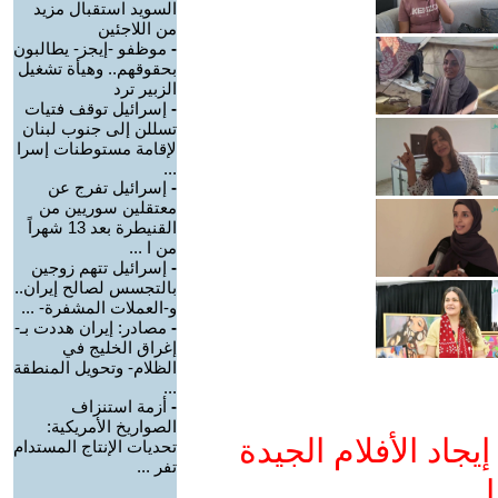
السويد استقبال مزيد
من اللاجئين
-
موظفو -إيجز- يطالبون
بحقوقهم.. وهيأة تشغيل
الزبير ترد
-
إسرائيل توقف فتيات
تسللن إلى جنوب لبنان
لإقامة مستوطنات إسرا
...
-
إسرائيل تفرج عن
معتقلين سوريين من
القنيطرة بعد 13 شهراً
من ا ...
-
إسرائيل تتهم زوجين
بالتجسس لصالح إيران..
و-العملات المشفرة- ...
-
مصادر: إيران هددت بـ-
إغراق الخليج في
الظلام- وتحويل المنطقة
...
-
أزمة استنزاف
الصواريخ الأمريكية:
جاد الأفلام الجيدة
تحديات الإنتاج المستدام
تفر ...
ا