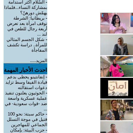
-
السّلام أكثر استدامة
بمشاركة النساء...فلماذا
يهمّش دورهنّ؟
-
بريطانيا: الشرطة
توقف امرأة بعد تعرض
أربعة رجال للطعن في
لند ...
-
شكل الجسم المثالي
للمرأة.. دراسة تكشف
المفاجأة
المزيد.....
احدث الأخبار المهمة
-
إنفانتينو يحظى بدعم
قيادة الفيفا وسط تزايد
دعوات استقالته
-
الحوثيون يعلنون تنفيذ
عملية عسكرية واسعة
ضد -قوات سعودية- في
...
-
حاكم سبتة: نحو 100
قتيل في موجة التسلل
الجماعي للمهاجرين
-
حزب البيئة: بإمكان