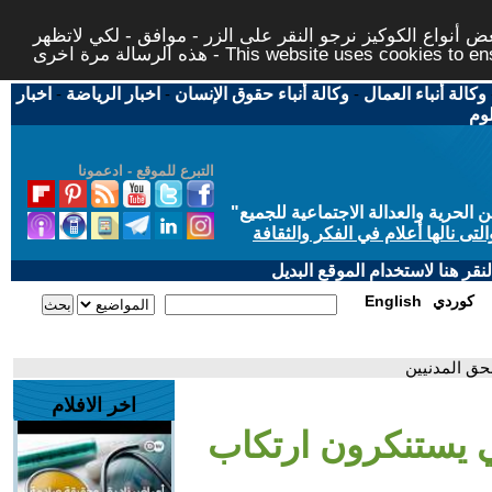
 أنواع الكوكيز نرجو النقر على الزر - موافق - لكي لاتظهر
This website uses cookies to ensure you ge
وكالة أنباء العمال
-
وكالة أنباء حقوق الإنسان
-
اخبار الرياضة
-
اخبار
لوم
التبرع للموقع - ادعمونا
حرية والعدالة الاجتماعية للجميع
"
تى نالها أعلام في الفكر والثقافة
قر هنا لاستخدام الموقع البديل
كوردي
English
حق المدنيين
اخر الافلام
ي يستنكرون ارتكاب