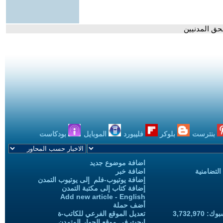
حق المدنيين
بنترست
بلوكر
فليبورد
الموبايل
بودكاست
اضافة موضوع جديد
التضامنية
اضافة خبر
إضافة يوتيوب-فلم إلى يوتيوب التمدن
إضافة كتاب إلى مكتبة التمدن
Add new article - English
أضف حملة
3,732,97
تعديل الموقع الفرعي للكاتب-ة
ابحث في موقع الحوار المتمدن