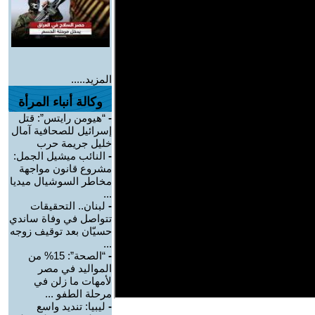
المزيد.....
وكالة أنباء المرأة
-
“هيومن رايتس”: قتل
إسرائيل للصحافية آمال
خليل جريمة حرب
-
النائب ميشيل الجمل:
مشروع قانون مواجهة
مخاطر السوشيال ميديا
...
-
لبنان.. التحقيقات
تتواصل في وفاة ساندي
حسيّان بعد توقيف زوجه
...
-
“الصحة”: 15% من
المواليد في مصر
لأمهات ما زلن في
مرحلة الطفو ...
-
ليبيا: تنديد واسع