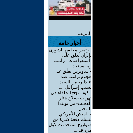
المزيد.....
أخبار عامة
-
رئيس مجلس الشورى
بإيران يعلق على
-استعراضات- ترامب
وما يستخد ...
-
ساويرس يعلّق على
هجوم ترامب ضد
عبدالرحمن السيد
بسبب إسرائيل. ...
-
كيف نجح الحلفاء في
تهريب -سلاح هتلر
العجيب- من بولندا
المحتل ...
-
الجيش الأمريكي
يتسلم دفعة كبيرة من
صواريخ استخدمت لأول
مرة ف ...