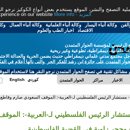
ة التصفح والنشر، الموقع يستخدم بعض أنواع الكوكيز نرجو النق
More info - المزيد
experience on our website
الفن
-
وكالة أنباء اليسار
-
وكالة أنباء العلمانية
-
وكالة أنباء العمال
-
وكا
الاقتصاد
-
اخبار الطب والعلوم
 الرئيسي لمؤسسة الحوار المتمدن
، علمانية، ديمقراطية، تطوعية وغير ربحية
ل مجتمع مدني علماني ديمقراطي حديث يضمن الحرية والعدالة الاجتم
حوار المتمدن على جائزة ابن رشد للفكر الحر والتى نالها أعلام في الفك
م مشاكل تقنية في تصفح الحوار المتمدن نرجو النقر هنا لاستخدام الموقع
كوردي
English
الاخبار
مراكز
الحوار المتمدن
- مستشار الرئيس الفلسطيني لـ-العربية-: الموقف السعودي صارم وقاطع 
ستشار الرئيس الفلسطيني لـ-العربية-: الموق
وحجر زاوية في القضية الفلسطينية