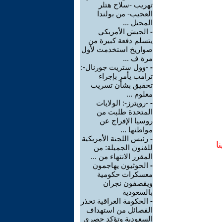
تهريب -سلاح هتلر
العجيب- من بولندا
المحتل ...
-
الجيش الأمريكي
يتسلم دفعة كبيرة من
صواريخ استخدمت لأول
مرة ف ...
-
-وول ستريت جورنال-:
ترامب يأمر بإجراء
تحقيق بشأن تسريب
معلوم ...
-
-رويترز-: الولايات
المتحدة طلبت من
روسيا الإفراج عن
مواطنها ...
-
رئيس اللجنة الأمريكية
ا
للفنون الجميلة: من
المقرر الانتهاء من ...
-
الحوثيون يهاجمون
معسكرات حكومية
ويقصفون نجران
بالسعودية
-
الحكومة العراقية تحذر
الفصائل من استهداف
السعودية وتؤكد حصري