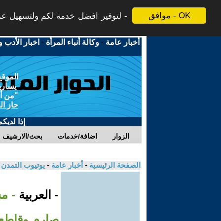
موافق - OK
لتوفير افضل خدمة لكم ولتسهيل عملي
أخبار عامة
-
وكالة أنباء المرأة
-
اخبار الأدب و
الموقع
يسارية
"من أج
حاز ال
إذا لديك
الزوار
اضافة/خدمات
بحث/الارشيف
الصفحة الرئيسية
-
أخبار عامة
-
يوتيوب التمدن
- العربية
- م
صارم وقاطع 