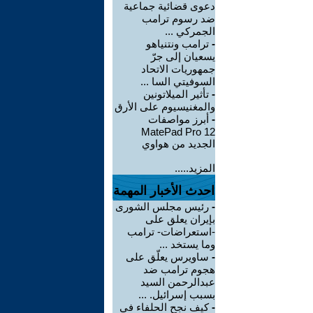
دعوى قضائية جماعية
ضد رسوم ترامب
الجمركي ...
-
ترامب ونتنياهو
يسعيان إلى جرّ
جمهوريات الاتحاد
السوفيتي السا ...
-
تأثير الميلاتونين
والمغنيسيوم على الأرق
-
أبرز مواصفات
MatePad Pro 12
الجديد من هواوي
المزيد.....
احدث الأخبار المهمة
-
رئيس مجلس الشورى
بإيران يعلق على
-استعراضات- ترامب
وما يستخد ...
-
ساويرس يعلّق على
هجوم ترامب ضد
عبدالرحمن السيد
بسبب إسرائيل. ...
-
كيف نجح الحلفاء في