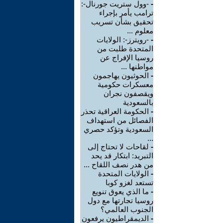
-
-وول ستريت جورنال-:
ترامب يأمر بإجراء
تحقيق بشأن تسريب
معلوم ...
-
-رويترز-: الولايات
المتحدة طلبت من
روسيا الإفراج عن
مواطنها ...
-
الحوثيون يهاجمون
معسكرات حكومية
ويقصفون نجران
بالسعودية
-
الحكومة العراقية تحذر
الفصائل من استهداف
السعودية وتؤكد حصري
...
-
لقاحات لا تحتاج إلى
التبريد: ابتكار قد يحد
من هدر نصف اللقاح ...
-
الولايات المتحدة
تستعد لغزو كوبا
-
ما الذي يعوق تنويع
روسيا تجارتها مع دول
الجنوب العالمي؟
-
الديمقراطيون يرفعون