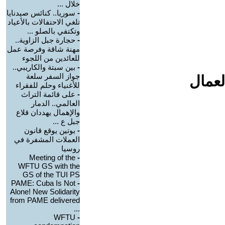
خلال ...
-
سوريا.. كنائس صيدنايا
تلغي الاحتفالات بالأعياد
وتكتفي بالصلو ...
-
حجارة جبل الزاوية..
مهنة شاقة وفرصة عمل
للعائدين من اللجوء
-
بين سبتة والكاريبي..
جواز السفر سلعة
لعمال
للأغنياء وحلم للفقراء
-
على قائمة التراث
العالمي.. الدمار
والإهمال يهددان قلاع
جبل ع ...
-
بوتين يوقع قانون
العملات المشفرة في
روسيا
Meeting of the
-
WFTU GS with the
GS of the TUI PS
PAME: Cuba Is Not
-
Alone! New Solidarity
from PAME delivered
...
WFTU
-