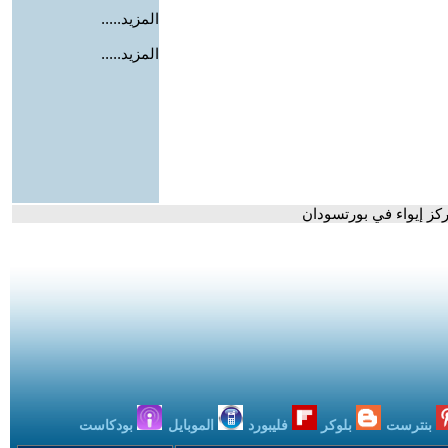
المزيد.....
المزيد.....
كز إيواء في بورتسودان
بنترست
بلوكر
فليبورد
الموبايل
بودكاست