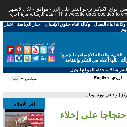
 أنواع الكوكيز نرجو النقر على الزر - موافق - لكي لاتظهر
This website uses cookies to ensure you ge
وكالة أنباء العمال
-
وكالة أنباء حقوق الإنسان
-
اخبار الرياضة
-
اخبار
لوم
التبرع للموقع - ادعمونا
حرية والعدالة الاجتماعية للجميع
"
تى نالها أعلام في الفكر والثقافة
قر هنا لاستخدام الموقع البديل
كوردي
English
كز إيواء في بورتسودان
اخر الافلام
حتجاجا على إخلاء