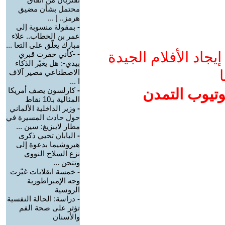
محتمل بشأن مضيق
هرمز.. إ ...
-
بمقولة منسوبة إلى
عمر بن الخطاب.. علاء
مبارك يعلّق على التعا ...
جاد الأفلام الجيدة
-
-كأني حفرت قبري
بيدي-: هل يغيّر الذكاء
ا
الاصطناعي مصير آلاف
ا ...
وتيوب التمدن
-
كارلسون يصف أمريكا
المثالية بـ10 نقاط
-
وزير الداخلية الألماني
حول حادث المسيرة في
مطار لايبزيغ: سين ...
-
اليابان تحيي ذكرى
هيروشيما بدعوة إلى
نزع السلاح النووي
وتتجن ...
-
خمسة انقلابات غيّرت
وجه الإمبراطورية
الروسية
-
دراسة: الحالة النفسية
تؤثر على صحة الفم
والأسنان