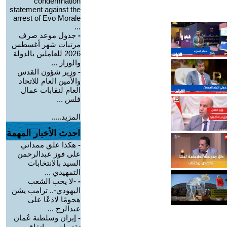
condemnation
statement against the
arrest of Evo Morale
...
-
جدول موعد صرف
مرتبات شهر أغسطس
2026 للعاملين بالدولة
والوزار ...
-
وزير شؤون القدس
والأمين العام للاتحاد
العام لنقابات عمال
فلس ...
المزيد.....
احدث الأخبار المهمة
-
هكذا علق ممداني
على فوز عبدالرحمن
السيد بالانتخابات
التمهيدي ...
-
-لا يحب الشعب
اليهودي-.. ترامب يشن
هجومًا لاذعًا على
عبدالرح ...
-
إيران وسلطنة عُمان
تقتربان من اتفاق