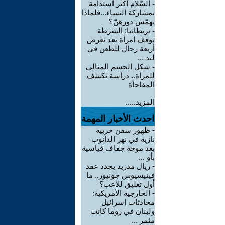
-
السّلام أكثر استدامة
بمشاركة النساء...فلماذا
يهمّش دورهنّ؟
-
بريطانيا: الشرطة
توقف امرأة بعد تعرض
أربعة رجال للطعن في
لند ...
-
شكل الجسم المثالي
للمرأة.. دراسة تكشف
المفاجأة
المزيد.....
احدث الأخبار المهمة
-
ظهور سفن حربية
نازية في نهر الدانوب
بعد موجة جفاف قياسية
بأو ...
-
ريال مدريد يجدد عقد
فينيسيوس جونيور.. ما
أول تعليق للاعب؟
-
الخارجية الأمريكية:
محادثات إسرائيل
ولبنان في روما كانت
مثمر ...