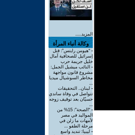
المزيد.....
وكالة أنباء المرأة
-
“هيومن رايتس”: قتل
إسرائيل للصحافية آمال
خليل جريمة حرب
-
النائب ميشيل الجمل:
مشروع قانون مواجهة
مخاطر السوشيال ميديا
...
-
لبنان.. التحقيقات
تتواصل في وفاة ساندي
حسيّان بعد توقيف زوجه
...
-
“الصحة”: 15% من
المواليد في مصر
لأمهات ما زلن في
مرحلة الطفو ...
-
ليبيا: تنديد واسع