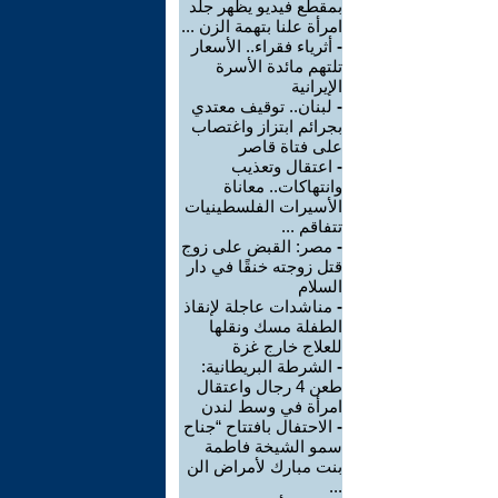
بمقطع فيديو يظهر جلد
امرأة علنا بتهمة الزن ...
-
أثرياء فقراء.. الأسعار
تلتهم مائدة الأسرة
الإيرانية
-
لبنان.. توقيف معتدي
بجرائم ابتزاز واغتصاب
على فتاة قاصر
-
اعتقال وتعذيب
وانتهاكات.. معاناة
الأسيرات الفلسطينيات
تتفاقم ...
-
مصر: القبض على زوج
قتل زوجته خنقًا في دار
السلام
-
مناشدات عاجلة لإنقاذ
الطفلة مسك ونقلها
للعلاج خارج غزة
-
الشرطة البريطانية:
طعن 4 رجال واعتقال
امرأة في وسط لندن
-
الاحتفال بافتتاح “جناح
سمو الشيخة فاطمة
بنت مبارك لأمراض الن
...