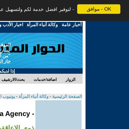
موافق - OK
لتوفير افضل خدمة لكم ولتسهيل عملي
أخبار عامة
-
وكالة أنباء المرأة
-
اخبار الأدب و
الموقع
يسارية
"من أج
حاز ال
إذا لديك
الزوار
اضافة/خدمات
بحث/الارشيف
الصفحة الرئيسية
-
وكالة أنباء المرأة
-
يوتيوب ا
- Jinha Agency
ذوي الإعاقة-