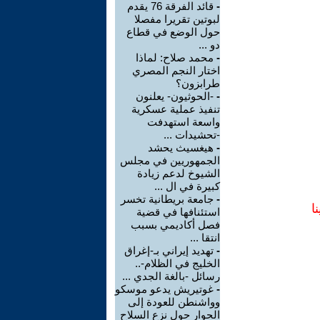
-
قائد الفرقة 76 يقدم
لبوتين تقريرا مفصلا
حول الوضع في قطاع
دو ...
-
محمد صلاح: لماذا
اختار النجم المصري
طرابزون؟
-
-الحوثيون- يعلنون
تنفيذ عملية عسكرية
واسعة استهدفت
-تحشيدات ...
-
هيغسيث يحشد
الجمهوريين في مجلس
الشيوخ لدعم زيادة
كبيرة في ال ...
-
جامعة بريطانية تخسر
ا
استئنافها في قضية
فصل أكاديمي بسبب
انتقا ...
-
تهديد إيراني بـ-إغراق
الخليج في الظلام-..
رسائل -بالغة الجدي ...
-
غوتيريش يدعو موسكو
وواشنطن للعودة إلى
الحوار حول نزع السلاح