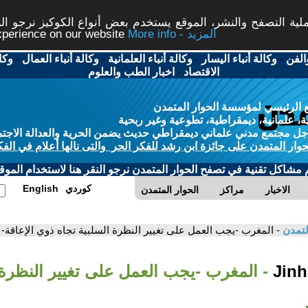
ة التصفح والنشر، الموقع يستخدم بعض أنواع الكوكيز نرجو النق
More info - المزيد
experience on our website
الفن
-
وكالة أنباء اليسار
-
وكالة أنباء العلمانية
-
وكالة أنباء العمال
-
وكا
الاقتصاد
-
اخبار الطب والعلوم
 الرئيسي لمؤسسة الحوار المتمدن
، علمانية، ديمقراطية، تطوعية وغير ربحية
ل مجتمع مدني علماني ديمقراطي حديث يضمن الحرية والعدالة الاجتم
حوار المتمدن على جائزة ابن رشد للفكر الحر والتى نالها أعلام في الفك
م مشاكل تقنية في تصفح الحوار المتمدن نرجو النقر هنا لاستخدام الموقع
كوردي
English
الاخبار
مراكز
الحوار المتمدن
لتمدن
- المغرب -يجب العمل على تغيير النظرة السلبية تجاه ذوي الإعاقة-
- المغرب -يجب العمل على تغيير النظرة 