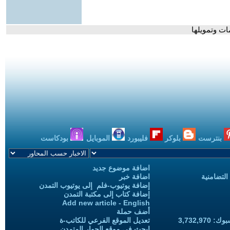
ات وتمويلها
بنترست
بلوكر
فليبورد
الموبايل
بودكاست
اضافة موضوع جديد
التضامنية
اضافة خبر
إضافة يوتيوب-فلم إلى يوتيوب التمدن
إضافة كتاب إلى مكتبة التمدن
Add new article - English
أضف حملة
3,732,97
تعديل الموقع الفرعي للكاتب-ة
ابحث في موقع الحوار المتمدن