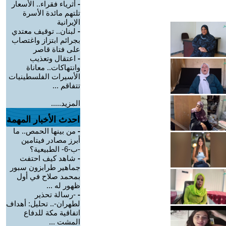
-
أثرياء فقراء.. الأسعار
تلتهم مائدة الأسرة
الإيرانية
-
لبنان.. توقيف معتدي
بجرائم ابتزاز واغتصاب
على فتاة قاصر
-
اعتقال وتعذيب
وانتهاكات.. معاناة
الأسيرات الفلسطينيات
تتفاقم ...
المزيد.....
احدث الأخبار المهمة
-
من بينها الحمص.. ما
أبرز مصادر فيتامين
-ب-6- الطبيعية؟
-
شاهد كيف احتفت
جماهير طرابزون سبور
بمحمد صلاح في أول
ظهور له ...
-
-رسالة تحذير
لطهران-.. تحليل: أهداف
اتفاقية مكة للدفاع
المشت ...