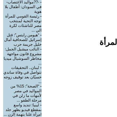
-
-??مواليد الاغتصاب-
في السودان: أطفال بلا
هوية
-
رئيسة القومي للمرأة
توجه التحية لمنتخب
مصر للناشئات لكرة
الي ...
-
“هيومن رايتس”: قتل
إسرائيل للصحافية آمال
لمرأة
خليل جريمة حرب
-
النائب ميشيل الجمل:
مشروع قانون مواجهة
مخاطر السوشيال ميديا
...
-
لبنان.. التحقيقات
تتواصل في وفاة ساندي
حسيّان بعد توقيف زوجه
...
-
“الصحة”: 15% من
المواليد في مصر
لأمهات ما زلن في
مرحلة الطفو ...
-
ليبيا: تنديد واسع
بمقطع فيديو يظهر جلد
امرأة علنا بتهمة الزن ...