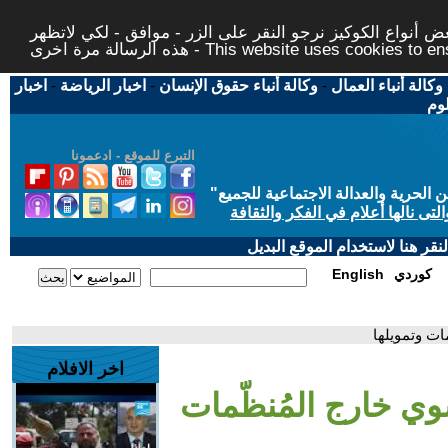
 أنواع الكوكيز نرجو النقر على الزر - موافق - لكي لاتظهر
This website uses cookies to ensure you ge
وكالة أنباء العمال
-
وكالة أنباء حقوق الإنسان
-
اخبار الرياضة
-
اخبار
لوم
التبرع للموقع - ادعمونا
حرية والعدالة الاجتماعية للجميع
"
تى نالها أعلام في الفكر والثقافة
قر هنا لاستخدام الموقع البديل
كوردي
English
ات وتمويلها
اخر الافلام
سوي خارج المُنظّمات