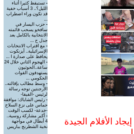
-
تستيقظ كثيرا أثناء
الليل؟.. 3 أسباب خفية
قد تكون وراء اضطراب
...
-
حزب اليسار في
سافخو يسحب قائمته
الانتخابية بالكامل بعد
جدل ح ...
-
مع اقتراب الانتخابات
الإسرائيلية.. أيزنكوت
يحافظ على صدارة ا ...
-
الهجوم الثاني خلال 24
ساعة..الحوثيون
يستهدفون القوات
الحكومي ...
-
وسط مطالب بإقالته..
الأرجنتين توجه رسالة
لرئيس -الفيفا-
-
رئيس الشاباك: موافقة
حماس على نزع السلاح
-خدعة- لكسب الوقت
-
أكبر مشاركة روسية..
جاد الأفلام الجيدة
4 أبطال في مواجهة
نخبة الشطرنج بباريس
ا