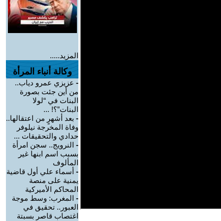
المزيد.....
وكالة أنباء المرأة
-
عزيزي عمرو دياب..
من أين جئت بصورة
البنات في “لولا
البنات”؟! ...
-
بعد أشهرٍ من اعتقالها..
وفاة المخرجة نيلوفر
حدادي والتحقيقات ...
-
النرويج.. سجن امرأة
بسبب اسم ابنها غير
المألوف
-
أسماء علي أول قاضية
يمنية على منصة
المحاكم الأميركية
-
المغرب: وسط موجة
العبور.. تحقيق في
اغتصاب قاصر بسبتة