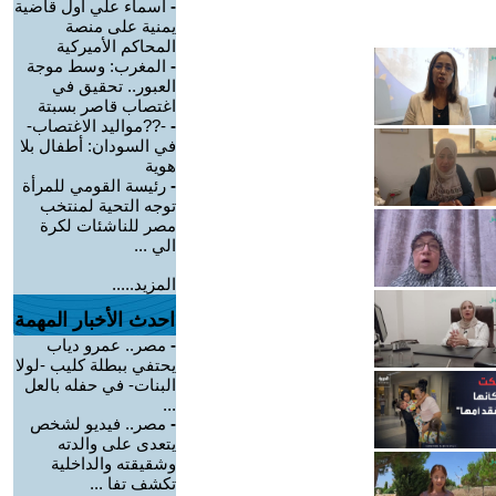
-
أسماء علي أول قاضية
يمنية على منصة
المحاكم الأميركية
-
المغرب: وسط موجة
العبور.. تحقيق في
اغتصاب قاصر بسبتة
-
-??مواليد الاغتصاب-
في السودان: أطفال بلا
هوية
-
رئيسة القومي للمرأة
توجه التحية لمنتخب
مصر للناشئات لكرة
الي ...
المزيد.....
احدث الأخبار المهمة
-
مصر.. عمرو دياب
يحتفي ببطلة كليب -لولا
البنات- في حفله بالعل
...
-
مصر.. فيديو لشخص
يتعدى على والدته
وشقيقته والداخلية
تكشف تفا ...