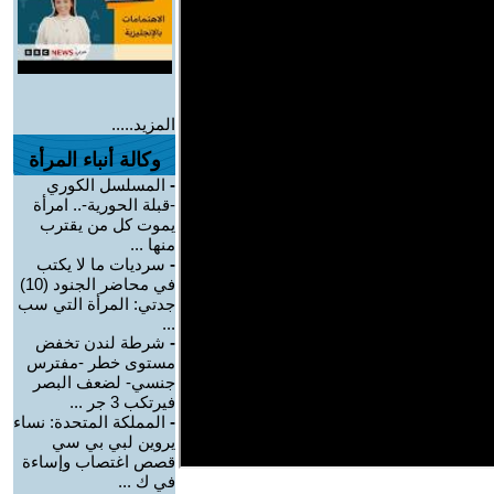
المزيد.....
وكالة أنباء المرأة
-
المسلسل الكوري
-قبلة الحورية-.. امرأة
يموت كل من يقترب
منها ...
-
سرديات ما لا يكتب
في محاضر الجنود (10)
جدتي: المرأة التي سب
...
-
شرطة لندن تخفض
مستوى خطر -مفترس
جنسي- لضعف البصر
فيرتكب 3 جر ...
-
المملكة المتحدة: نساء
يروين لبي بي سي
قصص اغتصاب وإساءة
في ك ...