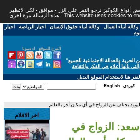
 أنواع الكوكيز نرجو النقر على الزر - موافق - لكي لاتظهر
This website uses cookies to ensure you ge
وكالة أنباء العمال
-
وكالة أنباء حقوق الإنسان
-
اخبار الرياضة
-
اخبار
لوم
التبرع للموقع - ادعمونا
حرية والعدالة الاجتماعية للجميع
"
تى نالها أعلام في الفكر والثقافة
قر هنا لاستخدام الموقع البديل
كوردي
English
وليوود يختلف عن الزواج في أي مكان أخر بالعالم
اخر الافلام
و سعد: الزواج في