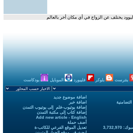
وليوود يختلف عن الزواج في أي مكان أخر بالعالم
بنترست
بلوكر
فليبورد
الموبايل
بودكاست
اضافة موضوع جديد
التضامنية
اضافة خبر
إضافة يوتيوب-فلم إلى يوتيوب التمدن
إضافة كتاب إلى مكتبة التمدن
Add new article - English
أضف حملة
3,732,97
تعديل الموقع الفرعي للكاتب-ة
ابحث في موقع الحوار المتمدن