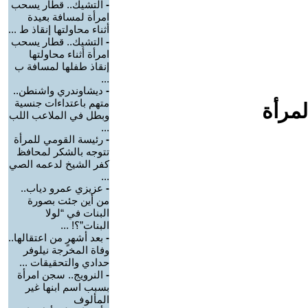
-
التشيك.. قطار يسحب
امرأة لمسافة بعيدة
أثناء محاولتها إنقاذ ط ...
-
التشيك.. قطار يسحب
امرأة أثناء محاولتها
إنقاذ طفلها لمسافة ب
...
-
ديشاوندري واشنطن..
متهم باعتداءات جنسية
لمرأة
وبطل في الملاعب اللب
...
-
رئيسة القومي للمرأة
تتوجه بالشكر لمحافظ
كفر الشيخ لدعمه الصي
...
-
عزيزي عمرو دياب..
من أين جئت بصورة
البنات في “لولا
البنات”؟! ...
-
بعد أشهرٍ من اعتقالها..
وفاة المخرجة نيلوفر
حدادي والتحقيقات ...
-
النرويج.. سجن امرأة
بسبب اسم ابنها غير
المألوف