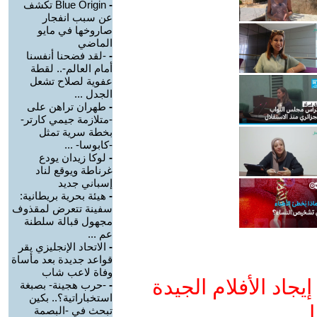
-
Blue Origin تكشف
عن سبب انفجار
صاروخها في مايو
الماضي
-
-لقد فضحنا أنفسنا
أمام العالم-.. لقطة
عفوية لصلاح تشعل
الجدل ...
-
طهران تراهن على
-متلازمة جيمي كارتر-
بخطة سرية تمثل
-كابوسا- ...
-
لوكا زيدان يودع
غرناطة ويوقع لناد
إسباني جديد
-
هيئة بحرية بريطانية:
سفينة تتعرض لمقذوف
مجهول قبالة سلطنة
عم ...
-
الاتحاد الإنجليزي يقر
قواعد جديدة بعد مأساة
وفاة لاعب شاب
جاد الأفلام الجيدة
-
-حرب هجينة- بصبغة
استخباراتية؟.. بكين
ا
تبحث في -البصمة