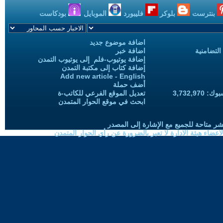
بنترست
بلوكر
فليبورد
الموبايل
بودكاست
اضافة موضوع جديد
التضامنية
اضافة خبر
إضافة يوتيوب-فلم إلى يوتيوب التمدن
إضافة كتاب إلى مكتبة التمدن
Add new article - English
أضف حملة
3,732,97
تعديل الموقع الفرعي للكاتب-ة
ابحث في موقع الحوار المتمدن
شر متاحة للجميع مع الإشارة إلى المصدر
ضاء هيئة الادارة لا تعبر بالضرورة عن رأي الحوار المتمدن