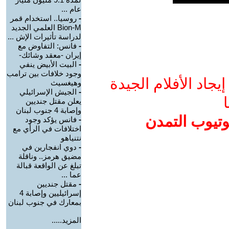
عام ...
-
روسيا.. استخدام قمر
Bion-M العلمي الجديد
لدراسة تأثيرات الإش ...
-
فانس: التفاوض مع
إيران -معقد وشائك-
-
البيت الأبيض ينفي
وجود خلافات بين ترامب
جاد الأفلام الجيدة
وهيغسيث
-
الجيش الإسرائيلي
ا
يعلن مقتل جنديين
وإصابة 4 جنوب لبنان
وتيوب التمدن
-
فانس يؤكد وجود
اختلافات في الرأي مع
نتنياهو
-
دوي انفجارين في
مضيق هرمز.. وناقلة
تبلغ عن الواقعة قبالة
عما ...
-
مقتل جنديين
إسرائيليين وإصابة 4
بمعارك في جنوب لبنان
المزيد.....