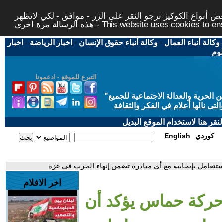
 أنواع الكوكيز نرجو النقر على الزر - موافق - لكي لاتظهر
This website uses cookies to ensure you ge
وكالة أنباء العمال
-
وكالة أنباء حقوق الإنسان
-
اخبار الرياضة
-
اخبار
لوم
التبرع للموقع - ادعمونا
حرية والعدالة الاجتماعية للجميع
"
تى نالها أعلام في الفكر والثقافة
قر هنا لاستخدام الموقع البديل
كوردي
English
تعامل بإيجابية مع أي مبادرة تضمن إنهاء الحرب في غزة
اخر الافلام
حركة حماس يؤكد أن