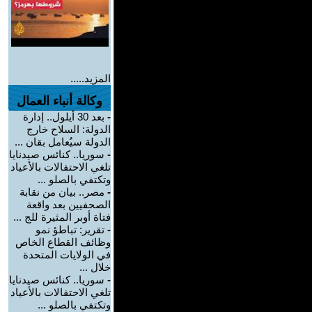
المزيد.....
وكالة أنباء العمال
-
بعد 30 أيلول.. إدارة
الدولة: السلاح خارج
الدولة سيُعامل بقان ...
-
سوريا.. كنائس صيدنايا
تلغي الاحتفالات بالأعياد
وتكتفي بالصلو ...
-
مصر.. بيان من نقابة
الصحفيين بعد واقعة
فتاة أوبر المثيرة للج ...
-
تقرير: تباطؤ نمو
وظائف القطاع الخاص
في الولايات المتحدة
خلال ...
-
سوريا.. كنائس صيدنايا
تلغي الاحتفالات بالأعياد
وتكتفي بالصلو ...