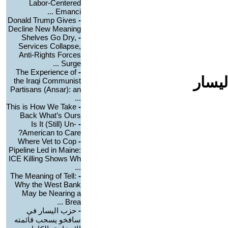
Labor-Centered
Emanci ...
Donald Trump Gives
-
Decline New Meaning
Shelves Go Dry,
-
Services Collapse,
Anti-Rights Forces
Surge ...
The Experience of
-
ليسار
the Iraqi Communist
Partisans (Ansar): an
...
This is How We Take
-
Back What’s Ours
Is It (Still) Un-
-
American to Care?
Where Vet to Cop
-
Pipeline Led in Maine:
ICE Killing Shows Wh
...
The Meaning of Tell:
-
Why the West Bank
May be Nearing a
Brea ...
-
حزب اليسار في
سافخو يسحب قائمته