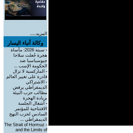
المزيد.....
وكالة أنباء اليسار
-
سبتة 2026: مأساة
هجرة جُعلت سلاحا
جيوسياسيا ضد
الحكومة الإسب ...
-
الماركسية لا تزال
قادرة على تغيير العالم
-
الاشتراكي
الديمقراطي يرفض
مطالب حزب البيئة
بزيادة الهجرة
-
أشغال الجلسة
الافتتاحية للمؤتمر
السادس لحزب النهج
الديمقراطي ...
The Strait of Hormuz
-
and the Limits of