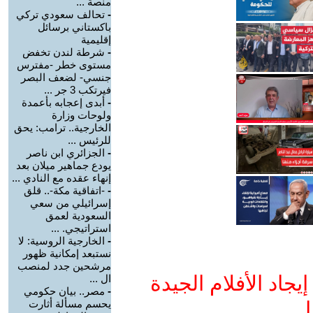
منصة ...
-
تحالف سعودي تركي
باكستاني برسائل
إقليمية
-
شرطة لندن تخفض
مستوى خطر -مفترس
جنسي- لضعف البصر
فيرتكب 3 جر ...
-
أبدى إعجابه بأعمدة
ولوحات وزارة
الخارجية.. ترامب: يحق
للرئيس ...
-
الجزائري ابن ناصر
يودع جماهير ميلان بعد
إنهاء عقده مع النادي ...
-
-اتفاقية مكة-.. قلق
إسرائيلي من سعي
السعودية لعمق
استراتيجي. ...
-
الخارجية الروسية: لا
نستبعد إمكانية ظهور
مرشحين جدد لمنصب
جاد الأفلام الجيدة
ال ...
-
مصر.. بيان حكومي
ا
يحسم مسألة أثارت