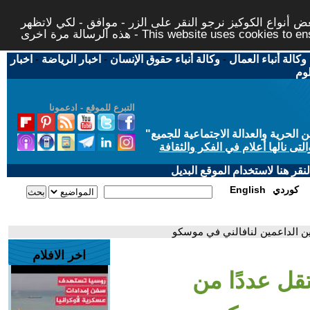
 أنواع الكوكيز نرجو النقر على الزر - موافق - لكي لاتظهر
This website uses cookies to ensure you ge
وكالة أنباء العمال
-
وكالة أنباء حقوق الإنسان
-
اخبار الرياضة
-
اخبار
لوم
التبرع للموقع - ادعمونا
حرية والعدالة الاجتماعية للجميع
"
تى نالها أعلام في الفكر والثقافة
قر هنا لاستخدام الموقع البديل
كوردي
English
ين الداعمين لنافالني في موسكو
اخر الافلام
قل عددًا من