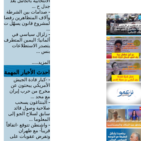
الانتخابية بالكامل بعد
جدل ح ...
-
صدامات بين الشرطة
وآلاف المتظاهرين رفضا
لمشروع قانون يسهّل ت
...
-
زلزال سياسي في
ألمانيا: اليمين المتطرف
يتصدر الاستطلاعات
بنس ...
المزيد.....
احدث الأخبار المهمة
-
-كبار قادة الجيش
الأمريكي يبحثون عن
مخرج من حرب إيران
مع محد ...
-
البنتاغون يسحب
صلاحية وصول قائد
سابق لسلاح الجو إلى
المعلوما ...
-
واشنطن تتوقع -اتفاقاً
قريباً- مع طهران
وتفرض عقوبات على