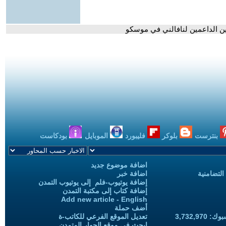
ين الداعمين لنافالني في موسكو
بنترست
بلوكر
فليبورد
الموبايل
بودكاست
اضافة موضوع جديد
التضامنية
اضافة خبر
إضافة يوتيوب-فلم إلى يوتيوب التمدن
إضافة كتاب إلى مكتبة التمدن
Add new article - English
أضف حملة
3,732,97
تعديل الموقع الفرعي للكاتب-ة
ابحث في موقع الحوار المتمدن