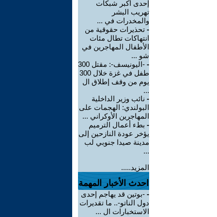
إحدى أكبر شبكات
تهريب البشر
والمخدرات في ...
-
تحذيرات حقوقية من
انتهاكات تطال مئات
الأطفال المهاجرين في
شو ...
-
-اليونيسف-: مقتل 300
طفل في غزة خلال 300
يوم من وقف إطلاق ال
...
-
نائب وزير الداخلية
البولندي: الهجمات على
المهاجرين الأوكراني ...
-
بطء أعمال الترميم
يؤخر عودة النازحين إلى
مدينة صيدا جنوبي لب
...
المزيد.....
احدث الأخبار المهمة
-
-بوتين قد يهاجم إحدى
دول الناتو-.. ما تقديرات
الاستخبارات ال ...