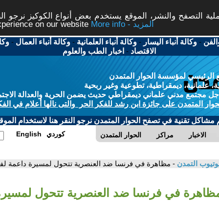
ة التصفح والنشر، الموقع يستخدم بعض أنواع الكوكيز نرجو النق
More info - المزيد
experience on our website
الفن
-
وكالة أنباء اليسار
-
وكالة أنباء العلمانية
-
وكالة أنباء العمال
-
وكا
الاقتصاد
-
اخبار الطب والعلوم
 الرئيسي لمؤسسة الحوار المتمدن
، علمانية، ديمقراطية، تطوعية وغير ربحية
ل مجتمع مدني علماني ديمقراطي حديث يضمن الحرية والعدالة الاجتم
حوار المتمدن على جائزة ابن رشد للفكر الحر والتى نالها أعلام في الفك
م مشاكل تقنية في تصفح الحوار المتمدن نرجو النقر هنا لاستخدام الموقع
كوردي
English
الاخبار
مراكز
الحوار المتمدن
وتيوب التمدن
- مظاهرة في فرنسا ضد العنصرية تتحول لمسيرة داعمة ل
مظاهرة في فرنسا ضد العنصرية تتحول لمسيرة