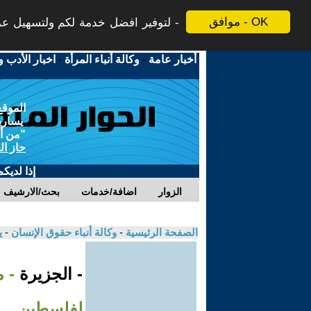
موافق - OK
لتوفير افضل خدمة لكم ولتسهيل عملي
أخبار عامة
-
وكالة أنباء المرأة
-
اخبار الأدب و
الموقع
يسارية
"من أج
حاز ال
إذا لديك
الزوار
اضافة/خدمات
بحث/الارشيف
الصفحة الرئيسية
-
وكالة أنباء حقوق الإنسان
-
ي
- الجزيرة
- 
لفلسطين