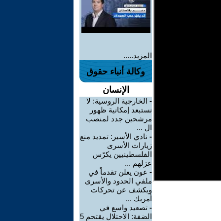
المزيد.....
وكالة أنباء حقوق
الإنسان
-
الخارجية الروسية: لا
نستبعد إمكانية ظهور
مرشحين جدد لمنصب
ال ...
-
نادي الأسير: تمديد منع
زيارات الأسرى
الفلسطينيين يكرّس
عزلهم ...
-
عون يعلن تقدماً في
ملفي الحدود والأسرى
ويكشف عن تحركات
أمريك ...
-
تصعيد واسع في
الضفة: الاحتلال يقتحم 5