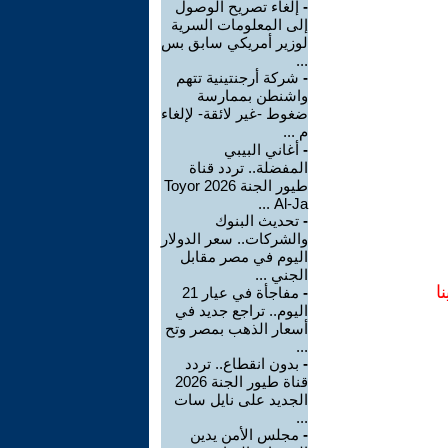
-
إلغاء تصريح الوصول
إلى المعلومات السرية
لوزير أمريكي سابق بس
...
-
شركة أرجنتينية تتهم
واشنطن بممارسة
ضغوط -غير لائقة- لإلغاء
م ...
-
أغاني البيبي
المفضلة.. تردد قناة
طيور الجنة 2026 Toyor
Al-Ja ...
-
تحديث البنوك
والشركات.. سعر الدولار
اليوم في مصر مقابل
الجني ...
ا
-
مفاجأة في عيار 21
اليوم.. تراجع جديد في
أسعار الذهب بمصر وتح
...
-
بدون انقطاع.. تردد
قناة طيور الجنة 2026
الجديد على نايل سات
...
-
مجلس الأمن يدين