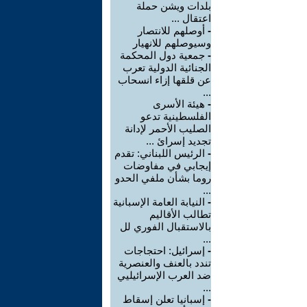
بلدات ويشن حملة
اعتقال ...
-
أوصلهم للانتصار
وسيوصلهم للانهيار
-
جمعية دول المحكمة
الجنائية الدولية تعرب
عن قلقها إزاء انسحاب
...
-
هيئة الأسرى
الفلسطينية تدعو
الصليب الأحمر لإدانة
تجديد إسرائ ...
-
الرئيس اللبناني: تقدم
إيجابي في مفاوضات
روما بشأن ملفي الحدو
...
-
النيابة العامة الإسبانية
تطالب الأقاليم
بالاستقبال الفوري لل
...
-
إسرائيل: احتجاجات
تندد بالعنف والعنصرية
ضد العرب الإسرائيليي
...
-
إسبانيا تعلن إسقاط