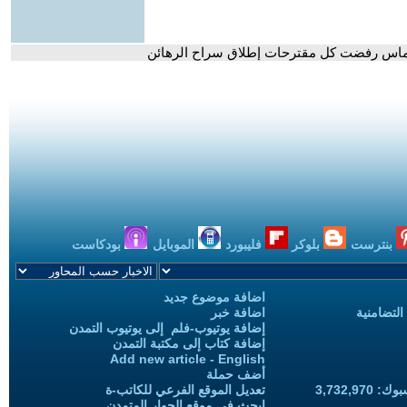
 حماس رفضت كل مقترحات إطلاق سراح الرهائن
بنترست
بلوكر
فليبورد
الموبايل
بودكاست
اضافة موضوع جديد
التضامنية
اضافة خبر
إضافة يوتيوب-فلم إلى يوتيوب التمدن
إضافة كتاب إلى مكتبة التمدن
Add new article - English
أضف حملة
3,732,97
تعديل الموقع الفرعي للكاتب-ة
ابحث في موقع الحوار المتمدن