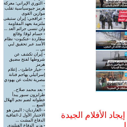
-
الثوري الإيراني: معركة
هرمز جيوسياسية تقلب
موازين القوى
-
عراقجي: إيران ستبقى
ملتزمة بعهد المقاومة
ولن تنسى جرائم العد ...
-
حسام لوقا: وقائع
مطاردة -عنكبوت- نظام
الأسد عبر تحقيق لبي
بي ...
-
إيران تكشف عن
شروطها لفتح مضيق
هرمز
-
-خيار خاطئ-.. إعلام
إسرائيلي يهاجم فنانة
مصرية تخلت عن يهودي
...
-
بعد محمد صلاح..
طرابزون سبور يبدأ
خطواته لضم نجم الهلال
السع ...
-
-الغارديان-: اليمن هو
جاد الأفلام الجيدة
الاختبار الأول لـ-اتفاقية
الدفاع المشت ...
ا
-
وزير الدفاع الفنلندي