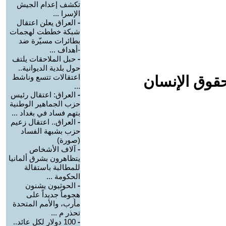
تكشف إعدام الجيش
الإسرا ...
-
العراق يعلن اعتقال
شبكة خططت لهجمات
بطائرات مسيّرة ضد
-أهداف ...
-
حبل الملاحقات يلتف
حول بلدية الديوانية..
اعتقالات تتسع وناشط
حقوق الإنسان
...
-
العراق: اعتقال رئيس
حزب الجماهير الوطنية
بتهم فساد في بغداد ...
-
العراق.. اعتقال زعيم
حزب بشبهة الفساد
(صورة)
-
آلاف الأشخاص
يتظاهرون بشرق ألمانيا
للمطالبة باستقالة
الحكومة ...
-
الحوثيون يشنون
هجوماً جديداً على
مأرب، والأمم المتحدة
تحذر م ...
-
100 دولار لكل عائد..