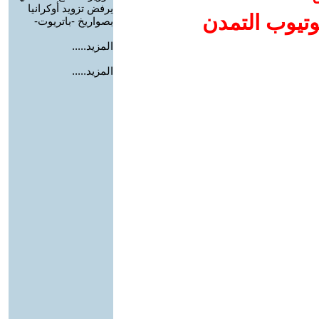
يرفض تزويد أوكرانيا
وتيوب التمدن
بصواريخ -باتريوت-
المزيد.....
المزيد.....