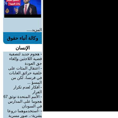
المزيد.....
وكالة أنباء حقوق
الإنسان
-
هجوم جديد لتصفية
قضية اللاجئين وإلغاء
حق العودة
-
اعتقال المئات على
خلفية حرائق الغابات
في فرنسا، لكن من
المسؤ ...
-
أفكار لعدم تكرار
الفرار
-
الأمم المتحدة توثق 67
هجوما على المدارس
في السودان
-
-استخدموهما دروعا
بشرية-.. صور مسربة