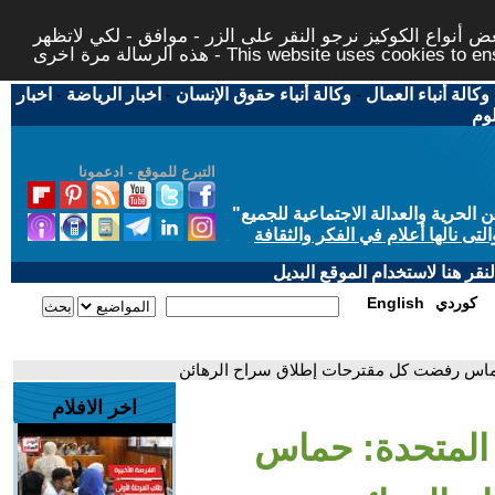
 أنواع الكوكيز نرجو النقر على الزر - موافق - لكي لاتظهر
This website uses cookies to ensure you ge
وكالة أنباء العمال
-
وكالة أنباء حقوق الإنسان
-
اخبار الرياضة
-
اخبار
لوم
التبرع للموقع - ادعمونا
حرية والعدالة الاجتماعية للجميع
"
تى نالها أعلام في الفكر والثقافة
قر هنا لاستخدام الموقع البديل
كوردي
English
 حماس رفضت كل مقترحات إطلاق سراح الرهائن
اخر الافلام
 المتحدة: حماس