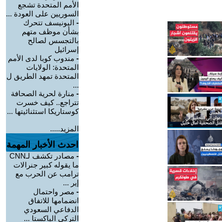
الأمم المتحدة تشجع
السوريين على العودة ...
-
اليونيسف تتحرك
بشأن موظف متهم
بالتجسس لصالح
إسرائيل
-
مندوب كوبا لدى الأمم
المتحدة: الولايات
المتحدة تمهد الطريق ل
...
-
منارة لحرية الصحافة
تتراجع.. كيف خسرت
كوستاريكا استثنائيتها ...
المزيد.....
احدث الأخبار المهمة
-
مصادر تكشف لـCNN
ما يقوله كبير جنرالات
ترامب عن الحرب مع
إير ...
-
مصر واحتمال
انضمامها للاتفاق
الدفاعي السعودي
التركي الباكستا ...