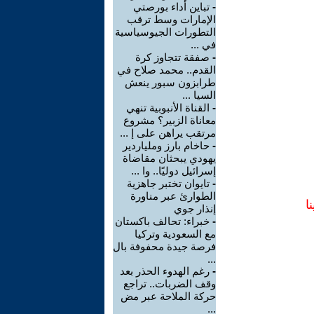
-
تباين أداء بورصتي
الإمارات وسط ترقب
التطورات الجيوسياسية
في ...
-
صفقة تتجاوز كرة
القدم.. محمد صلاح في
طرابزون سبور ينعش
السيا ...
-
القناة الأنبوبية تنهي
معاناة الزبير؟ مشروع
مرتقب يراهن على إ ...
-
حاخام بارز وملياردير
يهودي يبحثان مقاضاة
إسرائيل دوليًا.. وا ...
-
تايوان تختبر جاهزية
الطوارئ عبر مناورة
ا
إنذار جوي
-
خبراء: تحالف باكستان
مع السعودية وتركيا
فرصة جيدة محفوفة بال
...
-
رغم الهدوء الحذر بعد
وقف الضربات.. تراجع
حركة الملاحة عبر مض
...