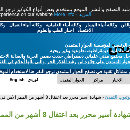
ة التصفح والنشر، الموقع يستخدم بعض أنواع الكوكيز نرجو النق
More info - المزيد
experience on our website
الفن
-
وكالة أنباء اليسار
-
وكالة أنباء العلمانية
-
وكالة أنباء العمال
-
وكا
الاقتصاد
-
اخبار الطب والعلوم
 الرئيسي لمؤسسة الحوار المتمدن
، علمانية، ديمقراطية، تطوعية وغير ربحية
ل مجتمع مدني علماني ديمقراطي حديث يضمن الحرية والعدالة الاجتم
حوار المتمدن على جائزة ابن رشد للفكر الحر والتى نالها أعلام في الفك
م مشاكل تقنية في تصفح الحوار المتمدن نرجو النقر هنا لاستخدام الموقع
كوردي
English
الاخبار
مراكز
الحوار المتمدن
وتيوب التمدن
- شهادة أسير محرر بعد اعتقال 8 أشهر من الممر الآمن في غزة
- شهادة أسير محرر بعد اعتقال 8 