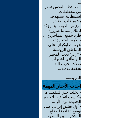
...
-
محافظة القدس تحذر
من مخططات
استيطانية تستهدف
مخيم قلنديا وقض ...
-
رئيس بلدية سبتة يؤكد
لملك إسبانيا ضرورة
طرد جميع المهاجرين ...
-
الأمم المتحدة تدين
هجمات أوكرانيا على
المناطق الروسية
-
“زاير” تحت المجهر
البريطاني لشبهات
صلات بحزب الله
تحقيقات ب ...
المزيد.....
احدث الأخبار المهمة
-
دخلت حيز التنفيذ.. ما
مكاسب اتفاقية التجارة
الجديدة بين الأر ...
-
أول تعليق إيراني على
توقيع اتفاقية الدفاع
المشترك بين السعود ...