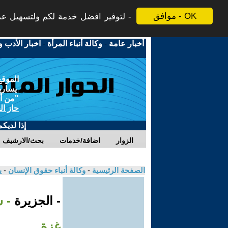
موافق - OK
لتوفير افضل خدمة لكم ولتسهيل عملي
أخبار عامة
-
وكالة أنباء المرأة
-
اخبار الأدب و
الموقع
يسارية
"من أج
حاز ال
إذا لديك
الزوار
اضافة/خدمات
بحث/الارشيف
الصفحة الرئيسية
-
وكالة أنباء حقوق الإنسان
-
ي
- الجزيرة
غزة