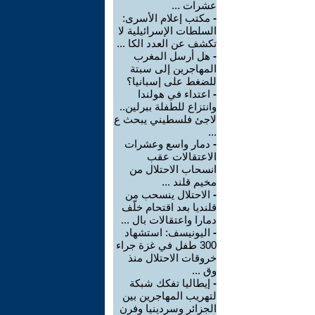
عشرات ...
-
مكتب إعلام الأسرى:
السلطات الإسرائيلية لا
تكشف عن العدد الكا ...
-
هل أرسل المغرب
المهاجرين إلى سبتة
للضغط على إسبانيا؟
-
اعتداء في هولندا
وانتزاع للطفلة ببرلين..
لاجئ فلسطيني يبحث ع
...
-
دمار واسع وعشرات
الاعتقالات عقب
انسحاب الاحتلال من
مخيم قلند ...
-
الاحتلال ينسحب من
قلنديا بعد اقتحام خلّف
دمارا واعتقالات بال ...
-
اليونيسف: استشهاد
300 طفل في غزة جراء
خروقات الاحتلال منذ
وق ...
-
إيطاليا تفكك شبكة
لتهريب المهاجرين بين
الجزائر وسردينيا وفرن